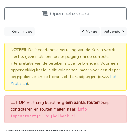
Open hele soera
← Koran index
Vorige
Volgende
NOTEER:
De Nederlandse vertaling van de Koran wordt
slechts gezien als
een beste poging
om de correcte
interpretatie van de betekenis over te brengen. Voor een
oppervlakkig beeld is dit voldoende, maar voor een dieper
begrip dient men de Koran zelf te raadplegen (d.w.z.
het
Arabisch
).
LET OP:
Vertaling bevat nog
een aantal fouten
! S.v.p.
controleren en fouten mailen naar:
info
.
(apenstaartje) bijbelhoek.nl