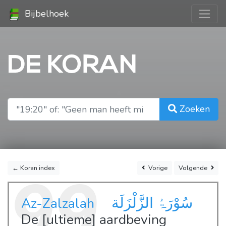
Bijbelhoek
DE KORAN
Zoeken
← Koran index
Vorige
Volgende
99
سُوْرَۃُ الزَّلْزَلَة
Az-Zalzalah
De [ultieme] aardbeving