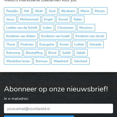
Wellicht interessante zoektermen voor jou:
Paradijs
Hel
Allah
God
Abraham
Maria
Mozes
Jezus
Mohammed
Engel
Duivel
Satan
Lieden van de Schrift
Joden
Christenen
Moslims
Kinderen van Adam
Kinderen van Israël
Kinderen van Jacob
Thora
Psalmen
Evangelie
Koran
Liefde
Genade
Beloning
Bestraffing
Blind
Ṣalāh
Zakāh
Wereldse leven
Berouw
Waarheid
Valsheid
Abonneer op onze nieuwsbrief!
Je e-mailadres: