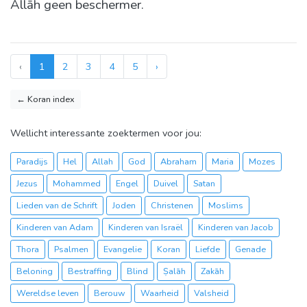
Allāh geen beschermer.
‹
1
2
3
4
5
›
← Koran index
Wellicht interessante zoektermen voor jou:
Paradijs
Hel
Allah
God
Abraham
Maria
Mozes
Jezus
Mohammed
Engel
Duivel
Satan
Lieden van de Schrift
Joden
Christenen
Moslims
Kinderen van Adam
Kinderen van Israël
Kinderen van Jacob
Thora
Psalmen
Evangelie
Koran
Liefde
Genade
Beloning
Bestraffing
Blind
Ṣalāh
Zakāh
Wereldse leven
Berouw
Waarheid
Valsheid