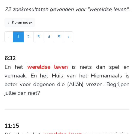
72 zoekresultaten gevonden voor "wereldse leven".
← Koran index
‹
1
2
3
4
5
›
6:32
En het
wereldse
leven
is niets dan spel en
vermaak. En het Huis van het Hiernamaals is
beter voor degenen die (Allāh) vrezen. Begrijpen
jullie dan niet?
11:15