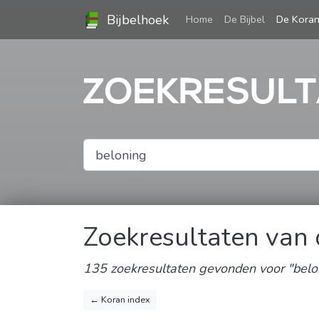
Bijbelhoek
(current)
Home
De Bijbel
De Kora
ZOEKRESULT
Zoekresultaten van
135 zoekresultaten gevonden voor "belo
← Koran index