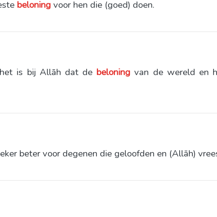
beste
beloning
voor hen die (goed) doen.
het is bij Allāh dat de
beloning
van de wereld en he
eker beter voor degenen die geloofden en (Allāh) vree