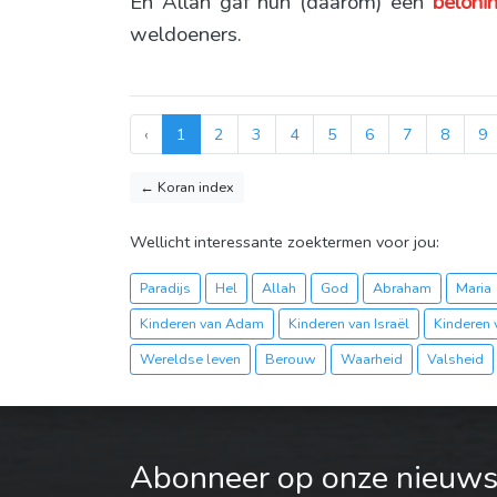
En Allāh gaf hun (daarom) een
beloni
weldoeners.
‹
1
2
3
4
5
6
7
8
9
← Koran index
Wellicht interessante zoektermen voor jou:
Paradijs
Hel
Allah
God
Abraham
Maria
Kinderen van Adam
Kinderen van Israël
Kinderen 
Wereldse leven
Berouw
Waarheid
Valsheid
Abonneer op onze nieuwsb