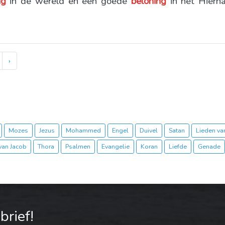
ng
in de wereld en een goede
beloning
in het Hiern
›
Mozes
Jezus
Mohammed
Engel
Duivel
Satan
Lieden van
van Jacob
Thora
Psalmen
Evangelie
Koran
Liefde
Genade
rief!