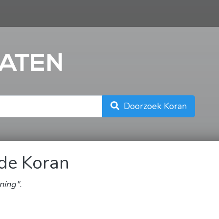
n
ATEN
Doorzoek Koran
 de Koran
ning".