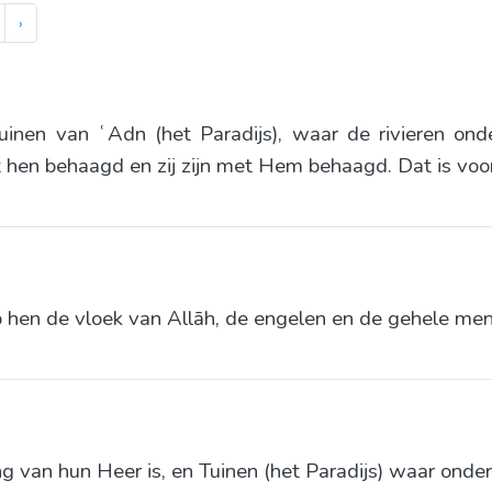
›
uinen van ʿAdn (het Paradijs), waar de rivieren onde
et hen behaagd en zij zijn met Hem behaagd. Dat is voor
p hen de vloek van Allāh, de engelen en de gehele men
 van hun Heer is, en Tuinen (het Paradijs) waar onderdo