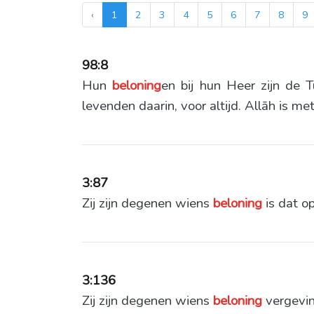
‹
1
2
3
4
5
6
7
8
9
98:8
Hun
beloning
en bij hun Heer zijn de T
levenden daarin, voor altijd. Allāh is m
3:87
Zij zijn degenen wiens
beloning
is dat o
3:136
Zij zijn degenen wiens
beloning
vergeving