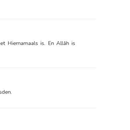
t Hiernamaals is. En Allāh is
sden.