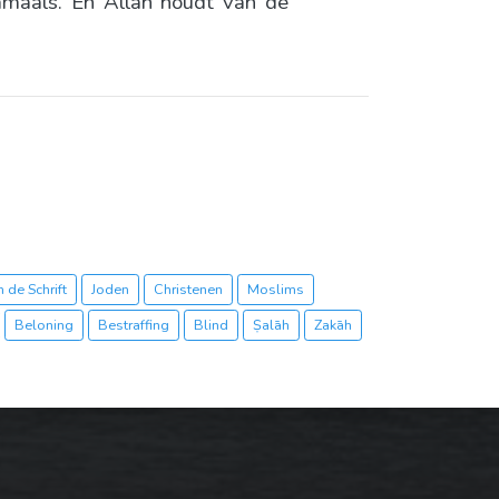
amaals. En Allāh houdt van de
 de Schrift
Joden
Christenen
Moslims
Beloning
Bestraffing
Blind
Ṣalāh
Zakāh