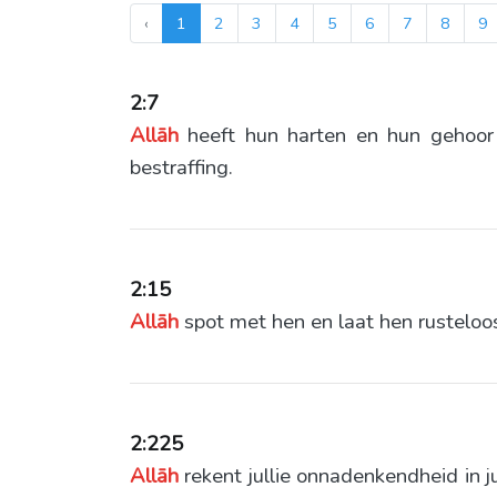
‹
1
2
3
4
5
6
7
8
9
2:7
Allāh
heeft hun harten en hun gehoor 
bestraffing.
2:15
Allāh
spot met hen en laat hen rusteloos
2:225
Allāh
rekent jullie onnadenkendheid in j