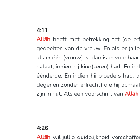
4:11
Allāh
heeft met betrekking tot (de erf
gedeelten van de vrouw. En als er (all
als er één (vrouw) is, dan is er voor haa
nalaat, indien hij kind(-eren) had. En in
éénderde. En indien hij broeders had: 
degenen zonder erfrecht) die hij opmaakt
zijn in nut. Als een voorschrift van
Allāh
4:26
Allāh
wil jullie duidelijkheid verschaff