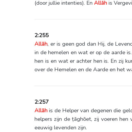
(door jullie intenties). En
Allāh
is Vergev
2:255
Allāh
, er is geen god dan Hij, de Leve
in de hemelen en wat er op de aarde is.
hen is en wat er achter hen is. En zij k
over de Hemelen en de Aarde en het wak
2:257
Allāh
is de Helper van degenen die gelov
helpers zijn de ṭāghōet, zij voeren hen 
eeuwig levenden zijn.