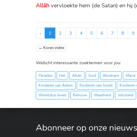
Allāh
vervloekte hem (de Satan) en hij 
‹
1
2
3
4
5
6
7
8
9
← Koran index
Wellicht interessante zoektermen voor jou:
Paradijs
Hel
Allah
God
Abraham
Maria
Kinderen van Adam
Kinderen van Israël
Kinderen 
Wereldse leven
Berouw
Waarheid
Valsheid
Abonneer op onze nieuwsb