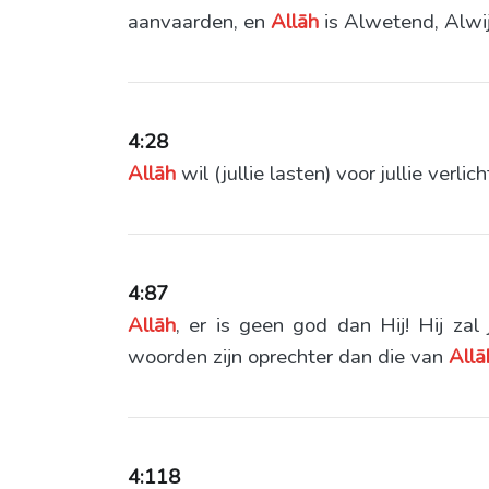
aanvaarden, en
Allāh
is Alwetend, Alwij
4:28
Allāh
wil (jullie lasten) voor jullie ver
4:87
Allāh
, er is geen god dan Hij! Hij za
woorden zijn oprechter dan die van
Allā
4:118