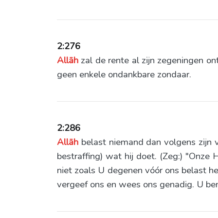
2:276
Allāh
zal de rente al zijn zegeningen o
geen enkele ondankbare zondaar.
2:286
Allāh
belast niemand dan volgens zijn v
bestraffing) wat hij doet. (Zeg:) "Onze 
niet zoals U degenen vóór ons belast he
vergeef ons en wees ons genadig. U ben