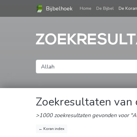
Bijbelhoek
(current)
Home
De Bijbel
De Kora
ZOEKRESULT
Zoekresultaten van
>1000 zoekresultaten gevonden voor "Al
← Koran index