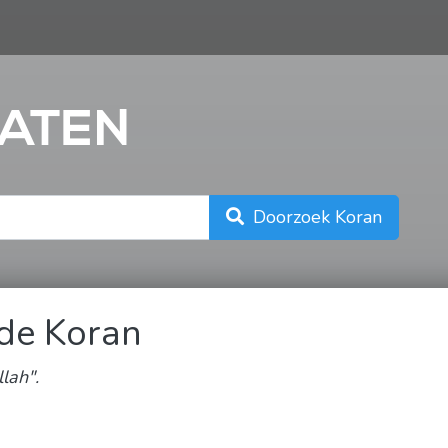
n
ATEN
Doorzoek Koran
 de Koran
lah".