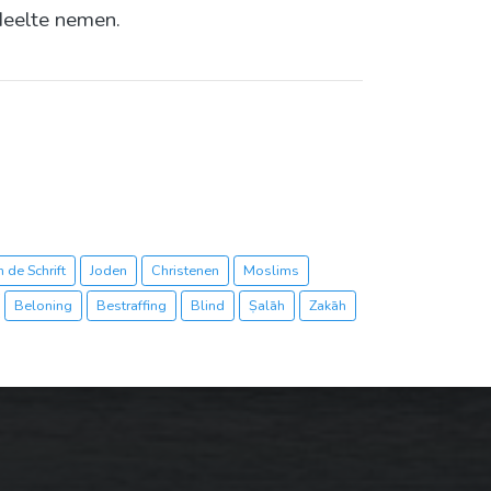
edeelte nemen.
 de Schrift
Joden
Christenen
Moslims
Beloning
Bestraffing
Blind
Ṣalāh
Zakāh