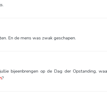
s.
lichten. En de mens was zwak geschapen.
l jullie bijeenbrengen op de Dag der Opstanding, waa
h
?