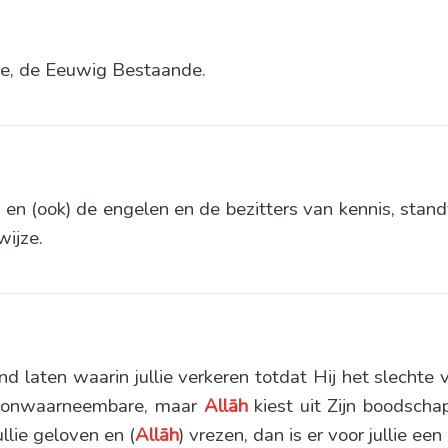
nde, de Eeuwig Bestaande.
 en (ook) de engelen en de bezitters van kennis, standv
wijze.
nd laten waarin jullie verkeren totdat Hij het slechte
et onwaarneembare, maar
Allāh
kiest uit Zijn boodscha
llie geloven en (
Allāh
) vrezen, dan is er voor jullie ee