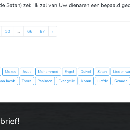
(de Satan) zei: "Ik zal van Uw dienaren een bepaald g
10
...
66
67
›
Mozes
Jezus
Mohammed
Engel
Duivel
Satan
Lieden van
van Jacob
Thora
Psalmen
Evangelie
Koran
Liefde
Genade
rief!