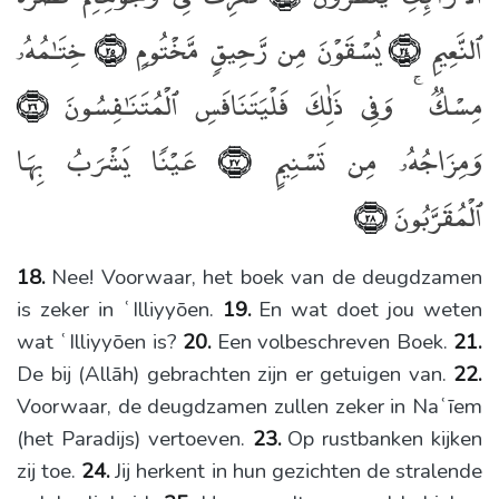
ٱلنَّعِيمِ
يُسْقَوْنَ مِن رَّحِيقٍۢ مَّخْتُومٍ
خِتَـٰمُهُۥ
﴿٢٥﴾
﴿٢٤﴾
مِسْكٌۭ ۚ وَفِى ذَٰلِكَ فَلْيَتَنَافَسِ ٱلْمُتَنَـٰفِسُونَ
﴿٢٦﴾
وَمِزَاجُهُۥ مِن تَسْنِيمٍ
عَيْنًۭا يَشْرَبُ بِهَا
﴿٢٧﴾
ٱلْمُقَرَّبُونَ
﴿٢٨﴾
18.
Nee! Voorwaar, het boek van de deugdzamen
is zeker in ʿIlliyyōen.
19.
En wat doet jou weten
wat ʿIlliyyōen is?
20.
Een volbeschreven Boek.
21.
De bij (Allāh) gebrachten zijn er getuigen van.
22.
Voorwaar, de deugdzamen zullen zeker in Naʿīem
(het Paradijs) vertoeven.
23.
Op rustbanken kijken
zij toe.
24.
Jij herkent in hun gezichten de stralende