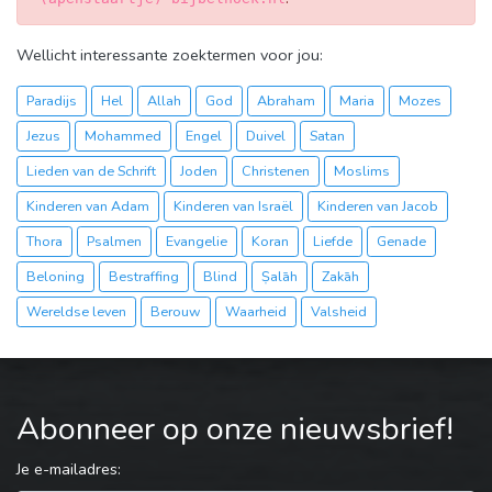
Wellicht interessante zoektermen voor jou:
Paradijs
Hel
Allah
God
Abraham
Maria
Mozes
Jezus
Mohammed
Engel
Duivel
Satan
Lieden van de Schrift
Joden
Christenen
Moslims
Kinderen van Adam
Kinderen van Israël
Kinderen van Jacob
Thora
Psalmen
Evangelie
Koran
Liefde
Genade
Beloning
Bestraffing
Blind
Ṣalāh
Zakāh
Wereldse leven
Berouw
Waarheid
Valsheid
Abonneer op onze nieuwsbrief!
Je e-mailadres: