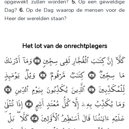
opgewekt zullen worden?
5.
Op een geweldige
Dag?
6.
Op de Dag waarop de mensen voor de
Heer der werelden staan?
Het lot van de onrechtplegers
كَلَّآ إِنَّ كِتَـٰبَ ٱلْفُجَّارِ لَفِى سِجِّينٍۢ
وَمَآ أَدْرَىٰكَ
﴿٧﴾
مَا سِجِّينٌۭ
كِتَـٰبٌۭ مَّرْقُومٌۭ
وَيْلٌۭ يَوْمَئِذٍۢ
﴿٩﴾
﴿٨﴾
لِّلْمُكَذِّبِينَ
ٱلَّذِينَ يُكَذِّبُونَ بِيَوْمِ ٱلدِّينِ
﴿١١﴾
﴿١٠﴾
وَمَا يُكَذِّبُ بِهِۦٓ إِلَّا كُلُّ مُعْتَدٍ أَثِيمٍ
إِذَا تُتْلَىٰ
﴿١٢﴾
عَلَيْهِ ءَايَـٰتُنَا قَالَ أَسَـٰطِيرُ ٱلْأَوَّلِينَ
كَلَّا ۖ بَلْ ۜ
﴿١٣﴾