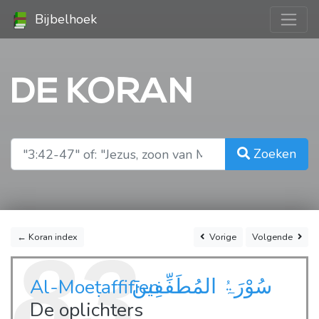
Bijbelhoek
DE KORAN
Zoeken
← Koran index
Vorige
Volgende
83
سُوْرَۃُ المُطَفِّفِين
Al-Moeṭaffifīen
De oplichters