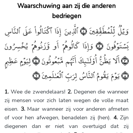
Waarschuwing aan zij die anderen
bedriegen
وَيْلٌۭ لِّلْمُطَفِّفِينَ
ٱلَّذِينَ إِذَا ٱكْتَالُوا۟ عَلَى ٱلنَّاسِ
﴿١﴾
يَسْتَوْفُونَ
وَإِذَا كَالُوهُمْ أَو وَّزَنُوهُمْ يُخْسِرُونَ
﴿٢﴾
أَلَا يَظُنُّ أُو۟لَـٰٓئِكَ أَنَّهُم مَّبْعُوثُونَ
لِيَوْمٍ عَظِيمٍۢ
﴿٤﴾
﴿٣﴾
يَوْمَ يَقُومُ ٱلنَّاسُ لِرَبِّ ٱلْعَـٰلَمِينَ
﴿٦﴾
﴿٥﴾
1.
Wee de zwendelaars!
2.
Degenen die wanneer
zij mensen voor zich laten wegen de volle maat
eisen.
3.
Maar wanneer zij voor anderen afmeten
of voor hen afwegen, benadelen zij (hen).
4.
Zijn
diegenen dan er niet van overtuigd dat zij