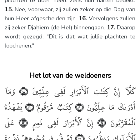
plachten te doen heeft zelfs hun harten bedekt.
15.
Nee, voorwaar, zij zullen zeker op die Dag van
hun Heer afgescheiden zijn.
16.
Vervolgens zullen
zij zeker Djaḥīem (de Hel) binnengaan.
17.
Daarop
wordt gezegd: "Dit is dat wat jullie plachten te
loochenen."
Het lot van de weldoeners
كَلَّآ إِنَّ كِتَـٰبَ ٱلْأَبْرَارِ لَفِى عِلِّيِّينَ
وَمَآ
﴿١٨﴾
أَدْرَىٰكَ مَا عِلِّيُّونَ
كِتَـٰبٌۭ مَّرْقُومٌۭ
يَشْهَدُهُ
﴿٢٠﴾
﴿١٩﴾
ٱلْمُقَرَّبُونَ
إِنَّ ٱلْأَبْرَارَ لَفِى نَعِيمٍ
عَلَى
﴿٢٢﴾
﴿٢١﴾
ٱلْأَرَآئِكِ يَنظُرُونَ
تَعْرِفُ فِى وُجُوهِهِمْ نَضْرَةَ
﴿٢٣﴾