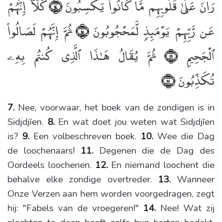
رَانَ عَلَىٰ قُلُوبِهِم مَّا كَانُوا۟ يَكْسِبُونَ
كَلَّآ إِنَّهُمْ
﴿١٤﴾
عَن رَّبِّهِمْ يَوْمَئِذٍۢ لَّمَحْجُوبُونَ
ثُمَّ إِنَّهُمْ لَصَالُوا۟
﴿١٥﴾
ٱلْجَحِيمِ
ثُمَّ يُقَالُ هَـٰذَا ٱلَّذِى كُنتُم بِهِۦ
﴿١٦﴾
تُكَذِّبُونَ
﴿١٧﴾
7.
Nee, voorwaar, het boek van de zondigen is in
Sidjdjīen.
8.
En wat doet jou weten wat Sidjdjīen
is?
9.
Een volbeschreven boek.
10.
Wee die Dag
de loochenaars!
11.
Degenen die de Dag des
Oordeels loochenen.
12.
En niemand loochent die
behalve elke zondige overtreder.
13.
Wanneer
Onze Verzen aan hem worden voorgedragen, zegt
hij: "Fabels van de vroegeren!"
14.
Nee! Wat zij