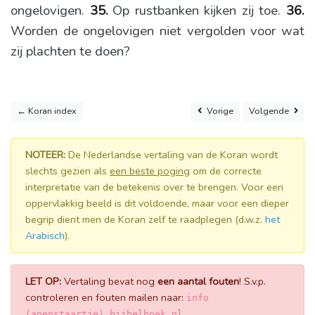
ongelovigen.
35.
Op rustbanken kijken zij toe.
36.
Worden de ongelovigen niet vergolden voor wat
zij plachten te doen?
← Koran index
Vorige
Volgende
NOTEER:
De Nederlandse vertaling van de Koran wordt
slechts gezien als
een beste poging
om de correcte
interpretatie van de betekenis over te brengen. Voor een
oppervlakkig beeld is dit voldoende, maar voor een dieper
begrip dient men de Koran zelf te raadplegen (d.w.z.
het
Arabisch
).
LET OP:
Vertaling bevat nog
een aantal fouten
! S.v.p.
controleren en fouten mailen naar:
info
.
(apenstaartje) bijbelhoek.nl