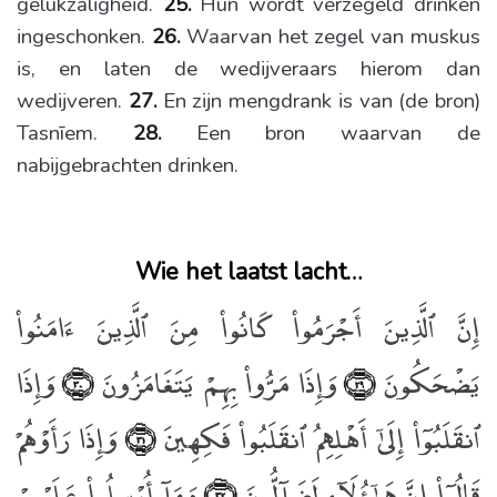
gelukzaligheid.
25.
Hun wordt verzegeld drinken
ingeschonken.
26.
Waarvan het zegel van muskus
is, en laten de wedijveraars hierom dan
wedijveren.
27.
En zijn mengdrank is van (de bron)
Tasnīem.
28.
Een bron waarvan de
nabijgebrachten drinken.
Wie het laatst lacht…
إِنَّ ٱلَّذِينَ أَجْرَمُوا۟ كَانُوا۟ مِنَ ٱلَّذِينَ ءَامَنُوا۟
يَضْحَكُونَ
وَإِذَا مَرُّوا۟ بِهِمْ يَتَغَامَزُونَ
وَإِذَا
﴿٣٠﴾
﴿٢٩﴾
ٱنقَلَبُوٓا۟ إِلَىٰٓ أَهْلِهِمُ ٱنقَلَبُوا۟ فَكِهِينَ
وَإِذَا رَأَوْهُمْ
﴿٣١﴾
قَالُوٓا۟ إِنَّ هَـٰٓؤُلَآءِ لَضَآلُّونَ
وَمَآ أُرْسِلُوا۟ عَلَيْهِمْ
﴿٣٢﴾