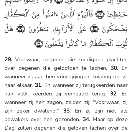
حَـٰفِظِينَ
فَٱلْيَوْمَ ٱلَّذِينَ ءَامَنُوا۟ مِنَ ٱلْكُفَّارِ
﴿٣٣﴾
يَضْحَكُونَ
عَلَى ٱلْأَرَآئِكِ يَنظُرُونَ
هَلْ
﴿٣٥﴾
﴿٣٤﴾
ثُوِّبَ ٱلْكُفَّارُ مَا كَانُوا۟ يَفْعَلُونَ
﴿٣٦﴾
29.
Voorwaar, degenen die zondigden plachten
over degenen die geloofden te lachen.
30.
En
wanneer zij aan hen voorbijgingen, knipoogden zij
naar elkaar.
31.
En wanneer zij terugkeerden naar
hun volk, keerden zij verheugd terug.
32.
En
wanneer zij hen zagen, zeiden zij: "Voorwaar, zij
zijn zeker dwalend."
33.
En zij zijn niet als
bewakers over hen gezonden.
34.
Maar op deze
Dag zullen degenen die geloven lachen over de