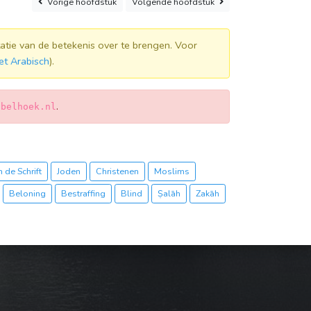
Vorige
hoofdstuk
Volgende
hoofdstuk
atie van de betekenis over te brengen. Voor
et Arabisch
).
.
jbelhoek.nl
 de Schrift
Joden
Christenen
Moslims
Beloning
Bestraffing
Blind
Ṣalāh
Zakāh