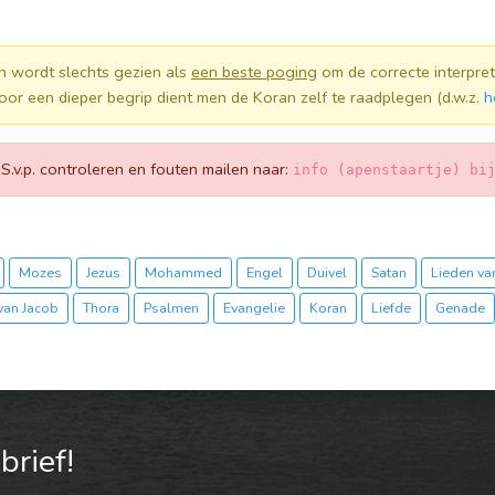
n wordt slechts gezien als
een beste poging
om de correcte interpret
oor een dieper begrip dient men de Koran zelf te raadplegen (d.w.z.
h
! S.v.p. controleren en fouten mailen naar:
info (apenstaartje) bi
Mozes
Jezus
Mohammed
Engel
Duivel
Satan
Lieden van
van Jacob
Thora
Psalmen
Evangelie
Koran
Liefde
Genade
rief!