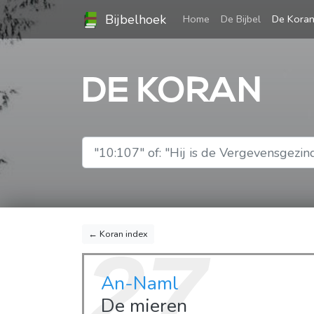
Bijbelhoek
(current)
Home
De Bijbel
De Kora
DE KORAN
← Koran index
27
An-Naml
De mieren