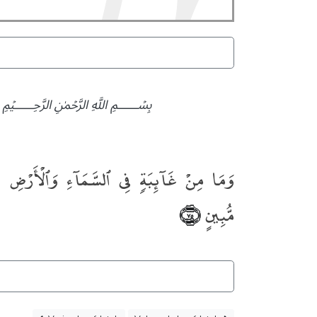
﷽
وَمَا مِنْ غَآئِبَةٍۢ فِى ٱلسَّمَآءِ وَٱلْأَرْضِ إِ
مُّبِينٍ
﴿٧٥﴾