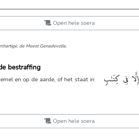
Open hele soera
hartige,
de Meest Genadevolle.
de bestraffing
لَّا فِى كِتَـٰبٍۢ
emel en op de aarde, of het staat in
Open hele soera