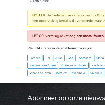
← Koran index
NOTEER:
De Nederlandse vertaling van de Kora
een oppervlakkig beeld is dit voldoende, maar v
LET OP:
Vertaling bevat nog
een aantal fouten
Wellicht interessante zoektermen voor jou:
Paradijs
Hel
Allah
God
Abraham
Maria
Kinderen van Adam
Kinderen van Israël
Kinderen 
Wereldse leven
Berouw
Waarheid
Valsheid
Abonneer op onze nieuwsb