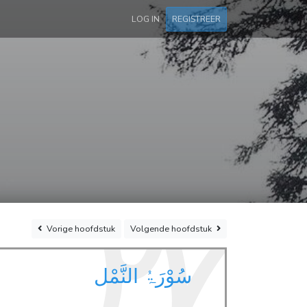
LOG IN
REGISTREER
٢٧
Vorige
hoofdstuk
Volgende
hoofdstuk
سُوْرَۃُ النَّمْل