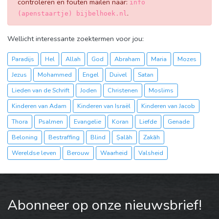
controleren en fouten mailen naar:
info
.
(apenstaartje) bijbelhoek.nl
Wellicht interessante zoektermen voor jou:
Paradijs
Hel
Allah
God
Abraham
Maria
Mozes
Jezus
Mohammed
Engel
Duivel
Satan
Lieden van de Schrift
Joden
Christenen
Moslims
Kinderen van Adam
Kinderen van Israël
Kinderen van Jacob
Thora
Psalmen
Evangelie
Koran
Liefde
Genade
Beloning
Bestraffing
Blind
Ṣalāh
Zakāh
Wereldse leven
Berouw
Waarheid
Valsheid
Abonneer op onze nieuwsbrief!