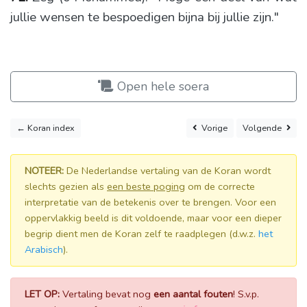
jullie wensen te bespoedigen bijna bij jullie zijn."
Open hele soera
← Koran index
Vorige
Volgende
NOTEER:
De Nederlandse vertaling van de Koran wordt
slechts gezien als
een beste poging
om de correcte
interpretatie van de betekenis over te brengen. Voor een
oppervlakkig beeld is dit voldoende, maar voor een dieper
begrip dient men de Koran zelf te raadplegen (d.w.z.
het
Arabisch
).
LET OP:
Vertaling bevat nog
een aantal fouten
! S.v.p.