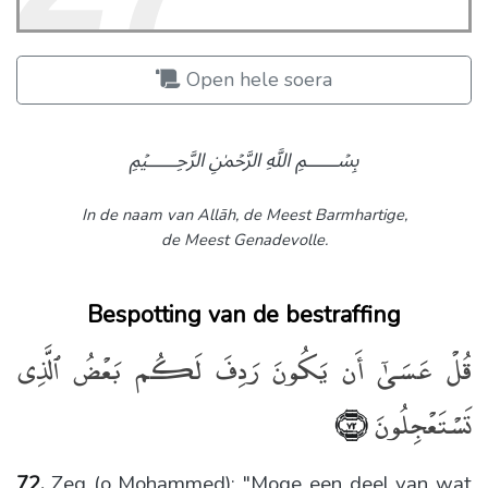
Open hele soera
﷽
In de naam van Allāh,
de Meest Barmhartige,
de Meest Genadevolle.
Bespotting van de bestraffing
قُلْ عَسَىٰٓ أَن يَكُونَ رَدِفَ لَكُم بَعْضُ ٱلَّذِى
تَسْتَعْجِلُونَ
﴿٧٢﴾
72.
Zeg (o Mohammed): "Moge een deel van wat