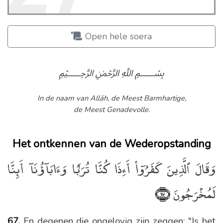
Open hele soera
﷽
In de naam van Allāh,
de Meest Barmhartige,
de Meest Genadevolle.
Het ontkennen van de Wederopstanding
وَقَالَ ٱلَّذِينَ كَفَرُوٓا۟ أَءِذَا كُنَّا تُرَٰبًۭا وَءَابَآؤُنَآ أَئِنَّا
لَمُخْرَجُونَ
﴿٦٧﴾
67.
En degenen die ongelovig zijn zeggen: "Is het