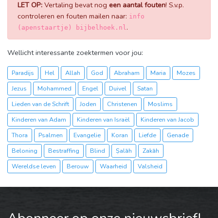
LET OP:
Vertaling bevat nog
een aantal fouten
! S.v.p.
controleren en fouten mailen naar:
info
.
(apenstaartje) bijbelhoek.nl
Wellicht interessante zoektermen voor jou:
Paradijs
Hel
Allah
God
Abraham
Maria
Mozes
Jezus
Mohammed
Engel
Duivel
Satan
Lieden van de Schrift
Joden
Christenen
Moslims
Kinderen van Adam
Kinderen van Israël
Kinderen van Jacob
Thora
Psalmen
Evangelie
Koran
Liefde
Genade
Beloning
Bestraffing
Blind
Ṣalāh
Zakāh
Wereldse leven
Berouw
Waarheid
Valsheid