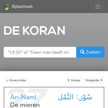
Bijbelhoek
DE KORAN
Zoeken
← Koran index
Vorige
Volgende
27
سُوْرَۃُ النَّمْل
An-Naml
De mieren