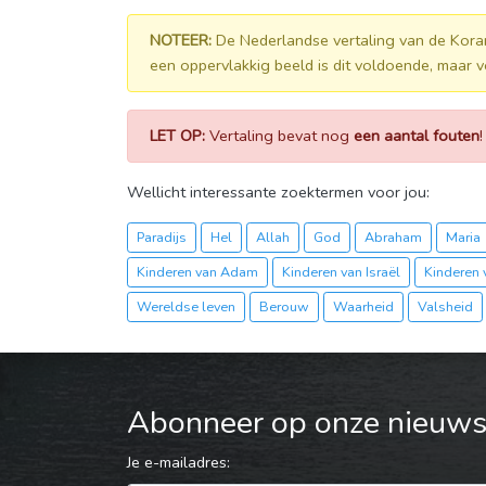
NOTEER:
De Nederlandse vertaling van de Kora
een oppervlakkig beeld is dit voldoende, maar v
LET OP:
Vertaling bevat nog
een aantal fouten
Wellicht interessante zoektermen voor jou:
Paradijs
Hel
Allah
God
Abraham
Maria
Kinderen van Adam
Kinderen van Israël
Kinderen 
Wereldse leven
Berouw
Waarheid
Valsheid
Abonneer op onze nieuwsb
Je e-mailadres: