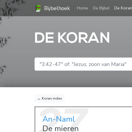
Bijbelhoek
(current)
Home
De Bijbel
De Kora
DE KORAN
← Koran index
27
An-Naml
De mieren