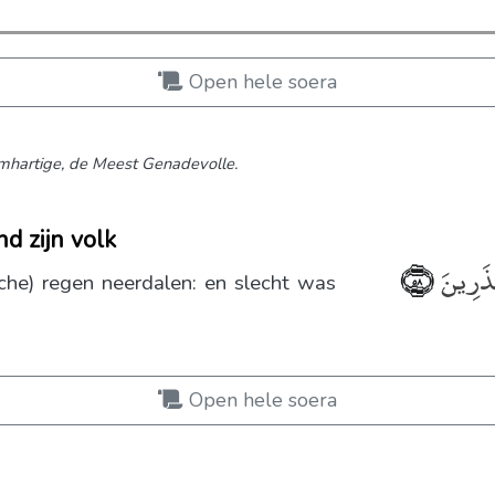
Open hele soera
hartige,
de Meest Genadevolle.
nd zijn volk
ُنذَرِينَ
﴿٥٨﴾
che) regen neerdalen: en slecht was
Open hele soera