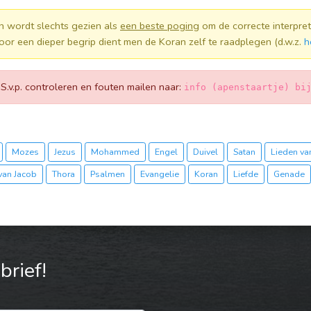
n wordt slechts gezien als
een beste poging
om de correcte interpret
oor een dieper begrip dient men de Koran zelf te raadplegen (d.w.z.
h
! S.v.p. controleren en fouten mailen naar:
info (apenstaartje) bi
Mozes
Jezus
Mohammed
Engel
Duivel
Satan
Lieden van
van Jacob
Thora
Psalmen
Evangelie
Koran
Liefde
Genade
rief!