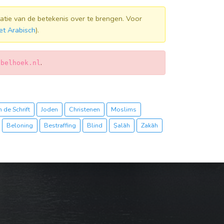
atie van de betekenis over te brengen. Voor
et Arabisch
).
.
jbelhoek.nl
 de Schrift
Joden
Christenen
Moslims
Beloning
Bestraffing
Blind
Ṣalāh
Zakāh