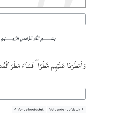
﷽
وَأَمْطَرْنَا عَلَيْهِم مَّطَرًۭا ۖ فَسَآءَ مَطَرُ ٱلْم
Vorige
hoofdstuk
Volgende
hoofdstuk