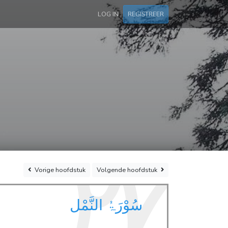
LOG IN
REGISTREER
٢٧
Vorige
hoofdstuk
Volgende
hoofdstuk
سُوْرَۃُ النَّمْل