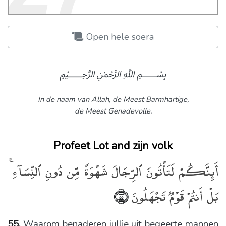
Open hele soera
﷽
In de naam van Allāh,
de Meest Barmhartige,
de Meest Genadevolle.
Profeet Lot and zijn volk
أَئِنَّكُمْ لَتَأْتُونَ ٱلرِّجَالَ شَهْوَةًۭ مِّن دُونِ ٱلنِّسَآءِ ۚ
بَلْ أَنتُمْ قَوْمٌۭ تَجْهَلُونَ
﴿٥٥﴾
55.
Waarom benaderen jullie uit begeerte mannen