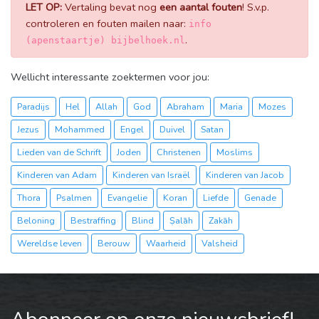
LET OP:
Vertaling bevat nog
een aantal fouten
! S.v.p.
controleren en fouten mailen naar:
info
.
(apenstaartje) bijbelhoek.nl
Wellicht interessante zoektermen voor jou:
Paradijs
Hel
Allah
God
Abraham
Maria
Mozes
Jezus
Mohammed
Engel
Duivel
Satan
Lieden van de Schrift
Joden
Christenen
Moslims
Kinderen van Adam
Kinderen van Israël
Kinderen van Jacob
Thora
Psalmen
Evangelie
Koran
Liefde
Genade
Beloning
Bestraffing
Blind
Ṣalāh
Zakāh
Wereldse leven
Berouw
Waarheid
Valsheid