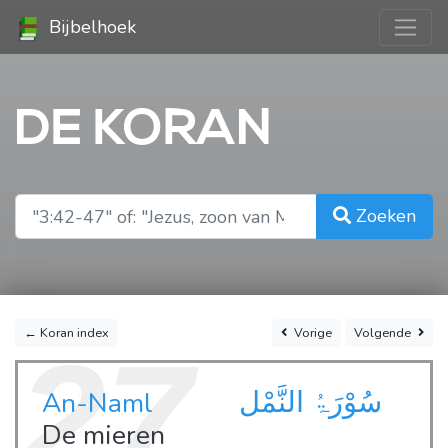
Bijbelhoek
DE KORAN
Zoeken
← Koran index
Vorige
Volgende
27
سُوْرَۃُ النَّمْل
An-Naml
De mieren