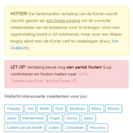
NOTEER:
De Nederlandse vertaling van de Koran wordt
slechts gezien als
een beste poging
om de correcte
interpretatie van de betekenis over te brengen. Voor een
oppervlakkig beeld is dit voldoende, maar voor een dieper
begrip dient men de Koran zelf te raadplegen (d.w.z.
het
Arabisch
).
LET OP:
Vertaling bevat nog
een aantal fouten
! S.v.p.
controleren en fouten mailen naar:
info
.
(apenstaartje) bijbelhoek.nl
Wellicht interessante zoektermen voor jou:
Paradijs
Hel
Allah
God
Abraham
Maria
Mozes
Jezus
Mohammed
Engel
Duivel
Satan
Lieden van de Schrift
Joden
Christenen
Moslims