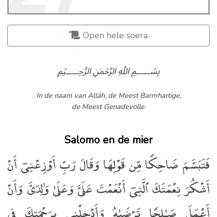
Open hele soera
﷽
In de naam van Allāh,
de Meest Barmhartige,
de Meest Genadevolle.
Salomo en de mier
فَتَبَسَّمَ ضَاحِكًۭا مِّن قَوْلِهَا وَقَالَ رَبِّ أَوْزِعْنِىٓ أَنْ
أَشْكُرَ نِعْمَتَكَ ٱلَّتِىٓ أَنْعَمْتَ عَلَىَّ وَعَلَىٰ وَٰلِدَىَّ وَأَنْ
أَعْمَلَ صَـٰلِحًۭا تَرْضَىٰهُ وَأَدْخِلْنِى بِرَحْمَتِكَ فِى