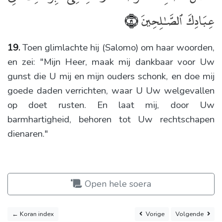
عِبَادِكَ ٱلصَّـٰلِحِينَ
﴿١٩﴾
19.
Toen glimlachte hij (Salomo) om haar woorden,
en zei: "Mijn Heer, maak mij dankbaar voor Uw
gunst die U mij en mijn ouders schonk, en doe mij
goede daden verrichten, waar U Uw welgevallen
op doet rusten. En laat mij, door Uw
barmhartigheid, behoren tot Uw rechtschapen
dienaren."
Open hele soera
← Koran index
Vorige
Volgende