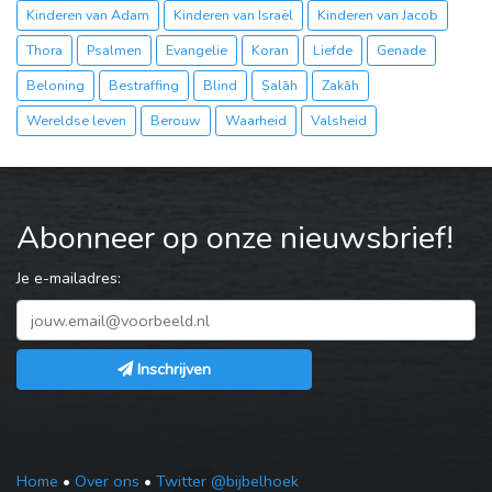
Kinderen van Adam
Kinderen van Israël
Kinderen van Jacob
Thora
Psalmen
Evangelie
Koran
Liefde
Genade
Beloning
Bestraffing
Blind
Ṣalāh
Zakāh
Wereldse leven
Berouw
Waarheid
Valsheid
Abonneer op onze nieuwsbrief!
Je e-mailadres:
Inschrijven
Home
•
Over ons
•
Twitter @bijbelhoek