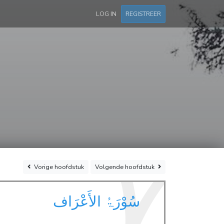
LOG IN
REGISTREER
٧
Vorige
hoofdstuk
Volgende
hoofdstuk
سُوْرَۃُ الأَعْرَاف