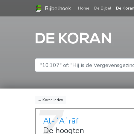
Bijbelhoek
(current)
Home
De Bijbel
De Kora
DE KORAN
← Koran index
7
Al-ʾAʿrāf
De hoogten