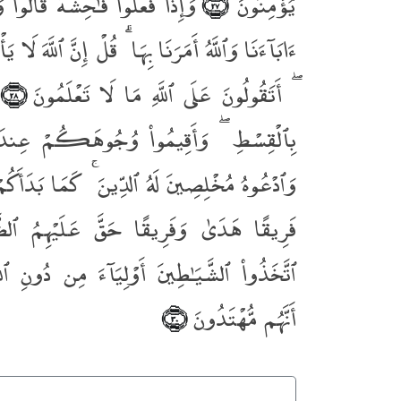
يُؤْمِنُونَ
وَإِذَا فَعَلُوا۟ فَـٰحِشَةًۭ قَالُوا۟ 
﴿٢٧﴾
ءَابَآءَنَا وَٱللَّهُ أَمَرَنَا بِهَا ۗ قُلْ إِنَّ ٱللَّهَ لَا يَ
ۖ أَتَقُولُونَ عَلَى ٱللَّهِ مَا لَا تَعْلَمُونَ
﴿٢٨﴾
بِٱلْقِسْطِ ۖ وَأَقِيمُوا۟ وُجُوهَكُمْ عِندَ 
وَٱدْعُوهُ مُخْلِصِينَ لَهُ ٱلدِّينَ ۚ كَمَا بَدَأَكُ
فَرِيقًا هَدَىٰ وَفَرِيقًا حَقَّ عَلَيْهِمُ ٱلضَّلَـ
ٱتَّخَذُوا۟ ٱلشَّيَـٰطِينَ أَوْلِيَآءَ مِن دُونِ ٱلل
أَنَّهُم مُّهْتَدُونَ
﴿٣٠﴾