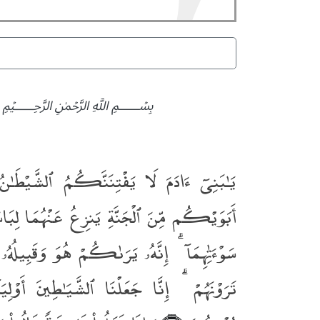
﷽
يَـٰبَنِىٓ ءَادَمَ لَا يَفْتِنَنَّكُمُ ٱلشَّيْطَـٰن
أَبَوَيْكُم مِّنَ ٱلْجَنَّةِ يَنزِعُ عَنْهُمَا لِبَاسَه
سَوْءَٰتِهِمَآ ۗ إِنَّهُۥ يَرَىٰكُمْ هُوَ وَقَبِيلُه
تَرَوْنَهُمْ ۗ إِنَّا جَعَلْنَا ٱلشَّيَـٰطِينَ أَوْلِيَا