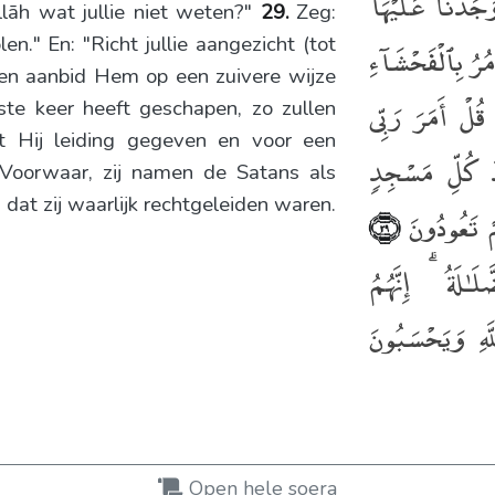
وَجَدْنَا عَلَيْهَآ
llāh wat jullie niet weten?"
29.
Zeg:
n." En: "Richt jullie aangezicht (tot
أْمُرُ بِٱلْفَحْشَآءِ
) en aanbid Hem op een zuivere wijze
قُلْ أَمَرَ رَبِّى
rste keer heeft geschapen, zo zullen
t Hij leiding gegeven en voor een
كُلِّ مَسْجِدٍۢ
 Voorwaar, zij namen de Satans als
 dat zij waarlijk rechtgeleiden waren.
مْ تَعُودُونَ
﴿٢٩﴾
ٰلَةُ ۗ إِنَّهُمُ
َّهِ وَيَحْسَبُونَ
Open hele soera