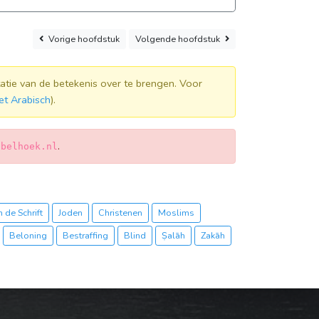
Vorige
hoofdstuk
Volgende
hoofdstuk
atie van de betekenis over te brengen. Voor
et Arabisch
).
.
jbelhoek.nl
 de Schrift
Joden
Christenen
Moslims
Beloning
Bestraffing
Blind
Ṣalāh
Zakāh