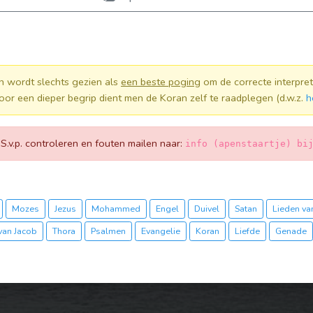
n wordt slechts gezien als
een beste poging
om de correcte interpret
oor een dieper begrip dient men de Koran zelf te raadplegen (d.w.z.
h
! S.v.p. controleren en fouten mailen naar:
info (apenstaartje) bi
Mozes
Jezus
Mohammed
Engel
Duivel
Satan
Lieden van
van Jacob
Thora
Psalmen
Evangelie
Koran
Liefde
Genade