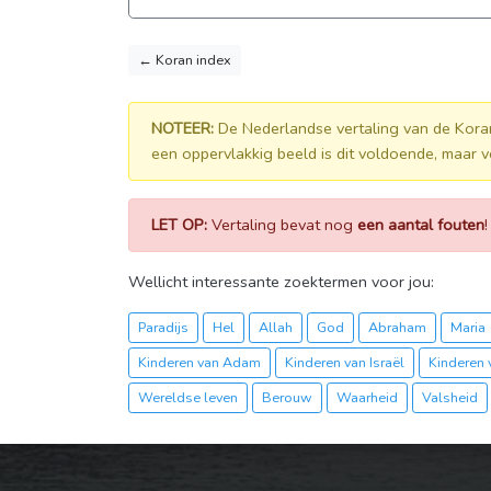
← Koran index
NOTEER:
De Nederlandse vertaling van de Kora
een oppervlakkig beeld is dit voldoende, maar v
LET OP:
Vertaling bevat nog
een aantal fouten
Wellicht interessante zoektermen voor jou:
Paradijs
Hel
Allah
God
Abraham
Maria
Kinderen van Adam
Kinderen van Israël
Kinderen 
Wereldse leven
Berouw
Waarheid
Valsheid