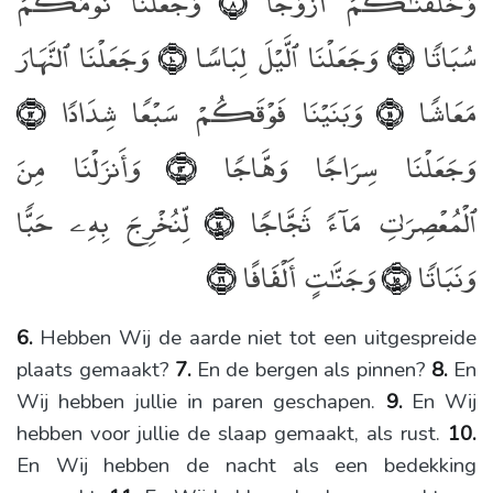
وَخَلَقْنَـٰكُمْ أَزْوَٰجًۭا
وَجَعَلْنَا نَوْمَكُمْ
﴿٨﴾
سُبَاتًۭا
وَجَعَلْنَا ٱلَّيْلَ لِبَاسًۭا
وَجَعَلْنَا ٱلنَّهَارَ
﴿١٠﴾
﴿٩﴾
مَعَاشًۭا
وَبَنَيْنَا فَوْقَكُمْ سَبْعًۭا شِدَادًۭا
﴿١٢﴾
﴿١١﴾
وَجَعَلْنَا سِرَاجًۭا وَهَّاجًۭا
وَأَنزَلْنَا مِنَ
﴿١٣﴾
ٱلْمُعْصِرَٰتِ مَآءًۭ ثَجَّاجًۭا
لِّنُخْرِجَ بِهِۦ حَبًّۭا
﴿١٤﴾
وَنَبَاتًۭا
وَجَنَّـٰتٍ أَلْفَافًا
﴿١٦﴾
﴿١٥﴾
6.
Hebben Wij de aarde niet tot een uitgespreide
plaats gemaakt?
7.
En de bergen als pinnen?
8.
En
Wij hebben jullie in paren geschapen.
9.
En Wij
hebben voor jullie de slaap gemaakt, als rust.
10.
En Wij hebben de nacht als een bedekking