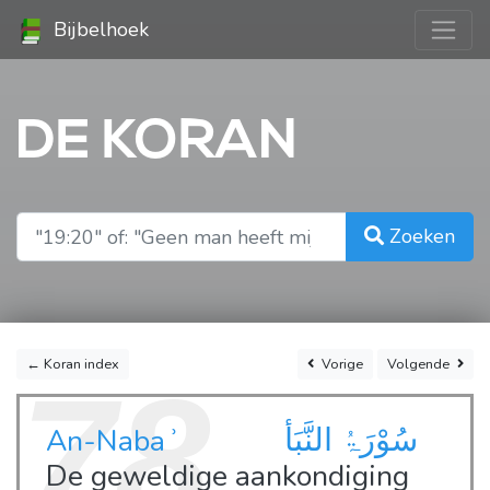
Bijbelhoek
DE KORAN
Zoeken
← Koran index
Vorige
Volgende
78
سُوْرَۃُ النَّبَأ
An-Nabaʾ
De geweldige aankondiging