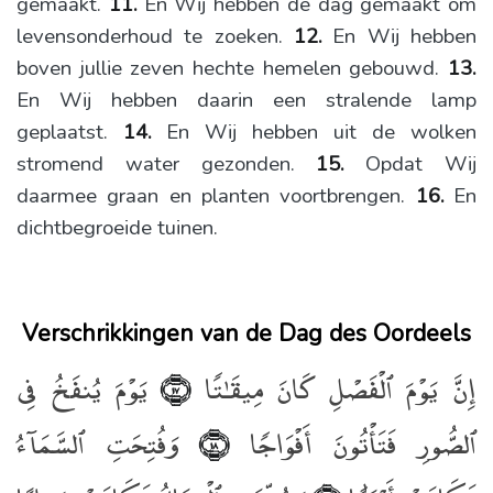
gemaakt.
11.
En Wij hebben de dag gemaakt om
levensonderhoud te zoeken.
12.
En Wij hebben
boven jullie zeven hechte hemelen gebouwd.
13.
En Wij hebben daarin een stralende lamp
geplaatst.
14.
En Wij hebben uit de wolken
stromend water gezonden.
15.
Opdat Wij
daarmee graan en planten voortbrengen.
16.
En
dichtbegroeide tuinen.
Verschrikkingen van de Dag des Oordeels
إِنَّ يَوْمَ ٱلْفَصْلِ كَانَ مِيقَـٰتًۭا
يَوْمَ يُنفَخُ فِى
﴿١٧﴾
ٱلصُّورِ فَتَأْتُونَ أَفْوَاجًۭا
وَفُتِحَتِ ٱلسَّمَآءُ
﴿١٨﴾