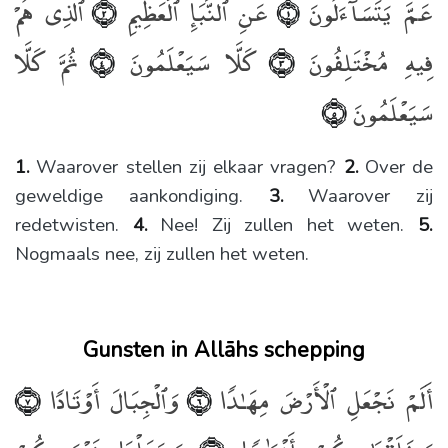
عَمَّ يَتَسَآءَلُونَ
عَنِ ٱلنَّبَإِ ٱلْعَظِيمِ
ٱلَّذِى هُمْ
﴿٢﴾
﴿١﴾
فِيهِ مُخْتَلِفُونَ
كَلَّا سَيَعْلَمُونَ
ثُمَّ كَلَّا
﴿٤﴾
﴿٣﴾
سَيَعْلَمُونَ
﴿٥﴾
1.
Waarover stellen zij elkaar vragen?
2.
Over de
geweldige aankondiging.
3.
Waarover zij
redetwisten.
4.
Nee! Zij zullen het weten.
5.
Nogmaals nee, zij zullen het weten.
Gunsten in Allāhs schepping
أَلَمْ نَجْعَلِ ٱلْأَرْضَ مِهَـٰدًۭا
وَٱلْجِبَالَ أَوْتَادًۭا
﴿٧﴾
﴿٦﴾