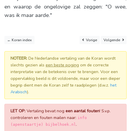
en waarop de ongelovige zal zeggen: "O wee,
was ik maar aarde."
← Koran index
Vorige
Volgende
NOTEER:
De Nederlandse vertaling van de Koran wordt
slechts gezien als
een beste poging
om de correcte
interpretatie van de betekenis over te brengen. Voor een
oppervlakkig beeld is dit voldoende, maar voor een dieper
begrip dient men de Koran zelf te raadplegen (d.w.z.
het
Arabisch
).
LET OP:
Vertaling bevat nog
een aantal fouten
! S.v.p.
controleren en fouten mailen naar:
info
.
(apenstaartje) bijbelhoek.nl