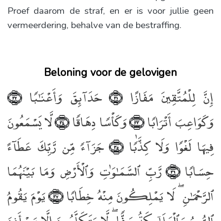
Proef daarom de straf, en er is voor jullie geen
vermeerdering, behalve van de bestraffing.
Beloning voor de gelovigen
إِنَّ لِلْمُتَّقِينَ مَفَازًا
حَدَآئِقَ وَأَعْنَـٰبًۭا
﴿٣٢﴾
﴿٣١﴾
وَكَوَاعِبَ أَتْرَابًۭا
وَكَأْسًۭا دِهَاقًۭا
لَّا يَسْمَعُونَ
﴿٣٤﴾
﴿٣٣﴾
فِيهَا لَغْوًۭا وَلَا كِذَّٰبًۭا
جَزَآءًۭ مِّن رَّبِّكَ عَطَآءً
﴿٣٥﴾
حِسَابًۭا
رَّبِّ ٱلسَّمَـٰوَٰتِ وَٱلْأَرْضِ وَمَا بَيْنَهُمَا
﴿٣٦﴾
ٱلرَّحْمَـٰنِ ۖ لَا يَمْلِكُونَ مِنْهُ خِطَابًۭا
يَوْمَ يَقُومُ
﴿٣٧﴾
ٱلرُّوحُ وَٱلْمَلَـٰٓئِكَةُ صَفًّۭا ۖ لَّا يَتَكَلَّمُونَ إِلَّا مَنْ أَذِنَ