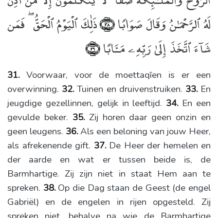
لَهُ ٱلرَّحْمَـٰنُ وَقَالَ صَوَابًۭا
ذَٰلِكَ ٱلْيَوْمُ ٱلْحَقُّ ۖ فَمَن
﴿٣٨﴾
شَآءَ ٱتَّخَذَ إِلَىٰ رَبِّهِۦ مَـَٔابًا
﴿٣٩﴾
31.
Voorwaar, voor de moettaqīen is er een
overwinning.
32.
Tuinen en druivenstruiken.
33.
En
jeugdige gezellinnen, gelijk in leeftijd.
34.
En een
gevulde beker.
35.
Zij horen daar geen onzin en
geen leugens.
36.
Als een beloning van jouw Heer,
als afrekenende gift.
37.
De Heer der hemelen en
der aarde en wat er tussen beide is, de
Barmhartige. Zij zijn niet in staat Hem aan te
spreken.
38.
Op die Dag staan de Geest (de engel
Gabriël) en de engelen in rijen opgesteld. Zij
spreken niet, behalve na wie de Barmhartige