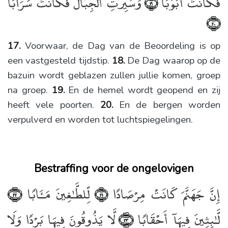
فَكَانَتْ أَبْوَٰبًۭا
وَسُيِّرَتِ ٱلْجِبَالُ فَكَانَتْ سَرَابًا
﴿١٩﴾
﴿٢٠﴾
17.
Voorwaar, de Dag van de Beoordeling is op
een vastgesteld tijdstip.
18.
De Dag waarop op de
bazuin wordt geblazen zullen jullie komen, groep
na groep.
19.
En de hemel wordt geopend en zij
heeft vele poorten.
20.
En de bergen worden
verpulverd en worden tot luchtspiegelingen.
Bestraffing voor de ongelovigen
إِنَّ جَهَنَّمَ كَانَتْ مِرْصَادًۭا
لِّلطَّـٰغِينَ مَـَٔابًۭا
﴿٢٢﴾
﴿٢١﴾
لَّـٰبِثِينَ فِيهَآ أَحْقَابًۭا
لَّا يَذُوقُونَ فِيهَا بَرْدًۭا وَلَا
﴿٢٣﴾