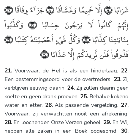
شَرَابًا
إِلَّا حَمِيمًۭا وَغَسَّاقًۭا
جَزَآءًۭ وِفَاقًا
﴿٢٦﴾
﴿٢٥﴾
﴿٢٤﴾
إِنَّهُمْ كَانُوا۟ لَا يَرْجُونَ حِسَابًۭا
وَكَذَّبُوا۟
﴿٢٧﴾
بِـَٔايَـٰتِنَا كِذَّابًۭا
وَكُلَّ شَىْءٍ أَحْصَيْنَـٰهُ كِتَـٰبًۭا
﴿٢٩﴾
﴿٢٨﴾
فَذُوقُوا۟ فَلَن نَّزِيدَكُمْ إِلَّا عَذَابًا
﴿٣٠﴾
21.
Voorwaar, de Hel is als een hinderlaag.
22.
Een bestemmingsoord voor de overtreders.
23.
Zij
verblijven eeuwig daarin.
24.
Zij zullen daarin geen
koelte en geen drank proeven.
25.
Behalve kokend
water en etter.
26.
Als passende vergelding.
27.
Voorwaar, zij verwachtten nooit een afrekening.
28.
En loochenden Onze Verzen geheel.
29.
En Wij
hebben alle zaken in een Boek opgesomd.
30.