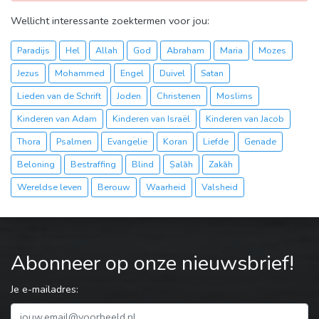
Wellicht interessante zoektermen voor jou:
Paradijs
Hel
Allah
God
Abraham
Maria
Mozes
Jezus
Mohammed
Engel
Duivel
Satan
Lieden van de Schrift
Joden
Christenen
Moslims
Kinderen van Adam
Kinderen van Israël
Kinderen van Jacob
Thora
Psalmen
Evangelie
Koran
Liefde
Genade
Beloning
Bestraffing
Blind
Ṣalāh
Zakāh
Wereldse leven
Berouw
Waarheid
Valsheid
Abonneer op onze nieuwsbrief!
Je e-mailadres: