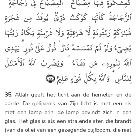
كَمِشْكَوٰةٍۢ فِيهَا مِصْبَاحٌ ۖ ٱلْمِصْبَاحُ فِى زُجَاجَةٍ ۖ
ٱلزُّجَاجَةُ كَأَنَّهَا كَوْكَبٌۭ دُرِّىٌّۭ يُوقَدُ مِن شَجَرَةٍۢ
مُّبَـٰرَكَةٍۢ زَيْتُونَةٍۢ لَّا شَرْقِيَّةٍۢ وَلَا غَرْبِيَّةٍۢ يَكَادُ زَيْتُهَا
يُضِىٓءُ وَلَوْ لَمْ تَمْسَسْهُ نَارٌۭ ۚ نُّورٌ عَلَىٰ نُورٍۢ ۗ يَهْدِى
ٱللَّهُ لِنُورِهِۦ مَن يَشَآءُ ۚ وَيَضْرِبُ ٱللَّهُ ٱلْأَمْثَـٰلَ
لِلنَّاسِ ۗ وَٱللَّهُ بِكُلِّ شَىْءٍ عَلِيمٌۭ
﴿٣٥﴾
35.
Allāh geeft het licht aan de hemelen en de
aarde. De gelijkenis van Zijn licht is met een nis
met een lamp erin: de lamp bevindt zich in een
glas. Het glas is als een stralende ster, die brandt
(van de olie) van een gezegende olijfboom, die niet