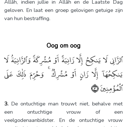
Allāh, indien jullie in Allāh en de Laatste Dag
geloven. En laat een groep gelovigen getuige zijn
van hun bestraffing.
Oog om oog
ٱلزَّانِى لَا يَنكِحُ إِلَّا زَانِيَةً أَوْ مُشْرِكَةًۭ وَٱلزَّانِيَةُ لَا
يَنكِحُهَآ إِلَّا زَانٍ أَوْ مُشْرِكٌۭ ۚ وَحُرِّمَ ذَٰلِكَ عَلَى
ٱلْمُؤْمِنِينَ
﴿٣﴾
3.
De ontuchtige man trouwt niet, behalve met
een ontuchtige vrouw of een
veelgodenaanbidster. En de ontuchtige vrouw