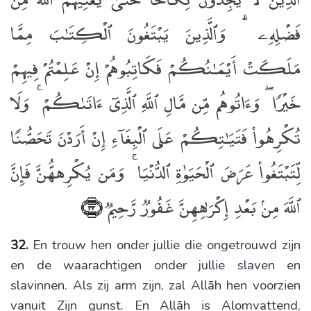
فَضْلِهِۦ ۗ وَٱلَّذِينَ يَبْتَغُونَ ٱلْكِتَـٰبَ مِمَّا
مَلَكَتْ أَيْمَـٰنُكُمْ فَكَاتِبُوهُمْ إِنْ عَلِمْتُمْ فِيهِمْ
خَيْرًۭا ۖ وَءَاتُوهُم مِّن مَّالِ ٱللَّهِ ٱلَّذِىٓ ءَاتَىٰكُمْ ۚ وَلَا
تُكْرِهُوا۟ فَتَيَـٰتِكُمْ عَلَى ٱلْبِغَآءِ إِنْ أَرَدْنَ تَحَصُّنًۭا
لِّتَبْتَغُوا۟ عَرَضَ ٱلْحَيَوٰةِ ٱلدُّنْيَا ۚ وَمَن يُكْرِههُّنَّ فَإِنَّ
ٱللَّهَ مِنۢ بَعْدِ إِكْرَٰهِهِنَّ غَفُورٌۭ رَّحِيمٌۭ
﴿٣٣﴾
32.
En trouw hen onder jullie die ongetrouwd zijn
en de waarachtigen onder jullie slaven en
slavinnen. Als zij arm zijn, zal Allāh hen voorzien
vanuit Zijn gunst. En Allāh is Alomvattend,