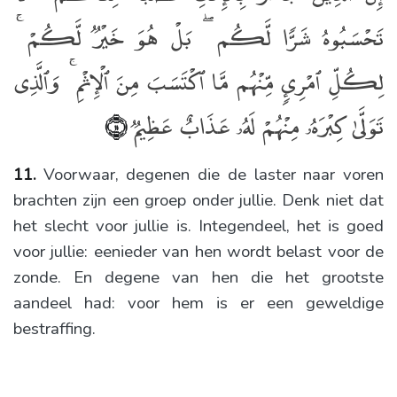
تَحْسَبُوهُ شَرًّۭا لَّكُم ۖ بَلْ هُوَ خَيْرٌۭ لَّكُمْ ۚ
لِكُلِّ ٱمْرِئٍۢ مِّنْهُم مَّا ٱكْتَسَبَ مِنَ ٱلْإِثْمِ ۚ وَٱلَّذِى
تَوَلَّىٰ كِبْرَهُۥ مِنْهُمْ لَهُۥ عَذَابٌ عَظِيمٌۭ
﴿١١﴾
11.
Voorwaar, degenen die de laster naar voren
brachten zijn een groep onder jullie. Denk niet dat
het slecht voor jullie is. Integendeel, het is goed
voor jullie: eenieder van hen wordt belast voor de
zonde. En degene van hen die het grootste
aandeel had: voor hem is er een geweldige
bestraffing.