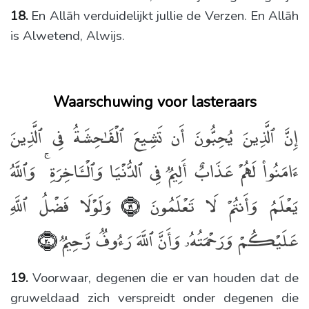
18.
En Allāh verduidelijkt jullie de Verzen. En Allāh
is Alwetend, Alwijs.
Waarschuwing voor lasteraars
إِنَّ ٱلَّذِينَ يُحِبُّونَ أَن تَشِيعَ ٱلْفَـٰحِشَةُ فِى ٱلَّذِينَ
ءَامَنُوا۟ لَهُمْ عَذَابٌ أَلِيمٌۭ فِى ٱلدُّنْيَا وَٱلْـَٔاخِرَةِ ۚ وَٱللَّهُ
يَعْلَمُ وَأَنتُمْ لَا تَعْلَمُونَ
وَلَوْلَا فَضْلُ ٱللَّهِ
﴿١٩﴾
عَلَيْكُمْ وَرَحْمَتُهُۥ وَأَنَّ ٱللَّهَ رَءُوفٌۭ رَّحِيمٌۭ
﴿٢٠﴾
19.
Voorwaar, degenen die er van houden dat de
gruweldaad zich verspreidt onder degenen die