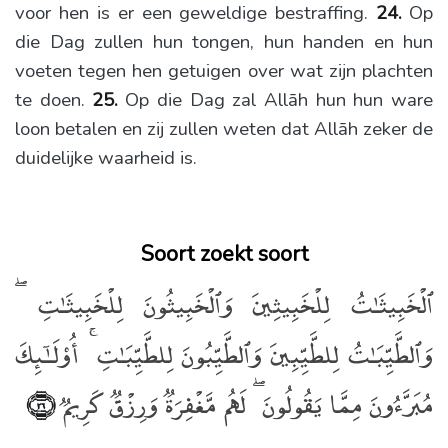
voor hen is er een geweldige bestraffing.
24.
Op
die Dag zullen hun tongen, hun handen en hun
voeten tegen hen getuigen over wat zijn plachten
te doen.
25.
Op die Dag zal Allāh hun hun ware
loon betalen en zij zullen weten dat Allāh zeker de
duidelijke waarheid is.
Soort zoekt soort
ٱلْخَبِيثَـٰتُ لِلْخَبِيثِينَ وَٱلْخَبِيثُونَ لِلْخَبِيثَـٰتِ ۖ
وَٱلطَّيِّبَـٰتُ لِلطَّيِّبِينَ وَٱلطَّيِّبُونَ لِلطَّيِّبَـٰتِ ۚ أُو۟لَـٰٓئِكَ
مُبَرَّءُونَ مِمَّا يَقُولُونَ ۖ لَهُم مَّغْفِرَةٌۭ وَرِزْقٌۭ كَرِيمٌۭ
﴿٢٦﴾