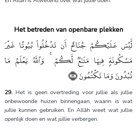
En Allāh is Alwetend over wat jullie doen.
Het betreden van openbare plekken
لَّيْسَ عَلَيْكُمْ جُنَاحٌ أَن تَدْخُلُوا۟ بُيُوتًا غَيْرَ
مَسْكُونَةٍۢ فِيهَا مَتَـٰعٌۭ لَّكُمْ ۚ وَٱللَّهُ يَعْلَمُ مَا
تُبْدُونَ وَمَا تَكْتُمُونَ
﴿٢٩﴾
29.
Het is geen overtreding voor jullie als jullie
onbewoonde huizen binnengaan, waarin is wat
jullie kunnen gebruiken. En Allāh weet wat jullie
openlijk doen en wat jullie verbergen.