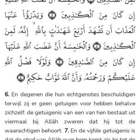
إِن كَانَ مِنَ ٱلْكَـٰذِبِينَ
وَيَدْرَؤُا۟ عَنْهَا
﴿٧﴾
ٱلْعَذَابَ أَن تَشْهَدَ أَرْبَعَ شَهَـٰدَٰتٍۭ بِٱللَّهِ ۙ إِنَّهُۥ لَمِنَ
ٱلْكَـٰذِبِينَ
وَٱلْخَـٰمِسَةَ أَنَّ غَضَبَ ٱللَّهِ عَلَيْهَآ
﴿٨﴾
إِن كَانَ مِنَ ٱلصَّـٰدِقِينَ
وَلَوْلَا فَضْلُ ٱللَّهِ
﴿٩﴾
عَلَيْكُمْ وَرَحْمَتُهُۥ وَأَنَّ ٱللَّهَ تَوَّابٌ حَكِيمٌ
﴿١٠﴾
6.
En degenen die hun echtgenotes beschuldigen
terwijl zij er geen getuigen voor hebben behalve
zichzelf: de getuigenis van een van hen bestaat uit
viermaal bij Allāh zweren dat hij tot de
waarachtigen behoort.
7.
En de vijfde getuigenis is
dat de straf van Allāh over hem komt als hij tot de