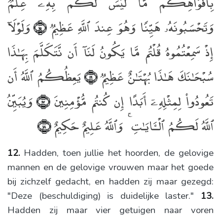
بِأَفْوَاهِكُم مَّا لَيْسَ لَكُم بِهِۦ عِلْمٌۭ
وَتَحْسَبُونَهُۥ هَيِّنًۭا وَهُوَ عِندَ ٱللَّهِ عَظِيمٌۭ
وَلَوْلَآ
﴿١٥﴾
إِذْ سَمِعْتُمُوهُ قُلْتُم مَّا يَكُونُ لَنَآ أَن نَّتَكَلَّمَ بِهَـٰذَا
سُبْحَـٰنَكَ هَـٰذَا بُهْتَـٰنٌ عَظِيمٌۭ
يَعِظُكُمُ ٱللَّهُ أَن
﴿١٦﴾
تَعُودُوا۟ لِمِثْلِهِۦٓ أَبَدًا إِن كُنتُم مُّؤْمِنِينَ
وَيُبَيِّنُ
﴿١٧﴾
ٱللَّهُ لَكُمُ ٱلْـَٔايَـٰتِ ۚ وَٱللَّهُ عَلِيمٌ حَكِيمٌ
﴿١٨﴾
12.
Hadden, toen jullie het hoorden, de gelovige
mannen en de gelovige vrouwen maar het goede
bij zichzelf gedacht, en hadden zij maar gezegd:
"Deze (beschuldiging) is duidelijke laster."
13.
Hadden zij maar vier getuigen naar voren