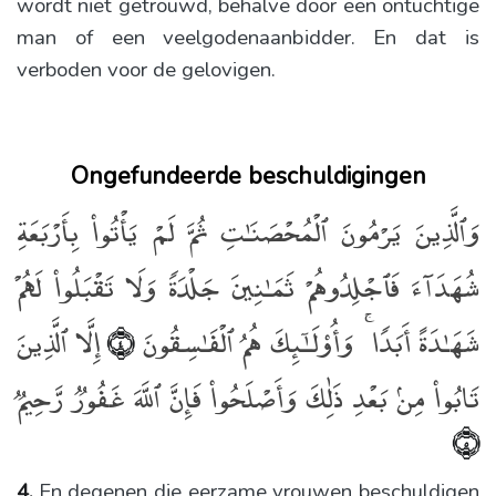
wordt niet getrouwd, behalve door een ontuchtige
man of een veelgodenaanbidder. En dat is
verboden voor de gelovigen.
Ongefundeerde beschuldigingen
وَٱلَّذِينَ يَرْمُونَ ٱلْمُحْصَنَـٰتِ ثُمَّ لَمْ يَأْتُوا۟ بِأَرْبَعَةِ
شُهَدَآءَ فَٱجْلِدُوهُمْ ثَمَـٰنِينَ جَلْدَةًۭ وَلَا تَقْبَلُوا۟ لَهُمْ
شَهَـٰدَةً أَبَدًۭا ۚ وَأُو۟لَـٰٓئِكَ هُمُ ٱلْفَـٰسِقُونَ
إِلَّا ٱلَّذِينَ
﴿٤﴾
تَابُوا۟ مِنۢ بَعْدِ ذَٰلِكَ وَأَصْلَحُوا۟ فَإِنَّ ٱللَّهَ غَفُورٌۭ رَّحِيمٌۭ
﴿٥﴾
4.
En degenen die eerzame vrouwen beschuldigen