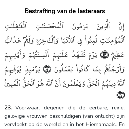
Bestraffing van de lasteraars
إِنَّ ٱلَّذِينَ يَرْمُونَ ٱلْمُحْصَنَـٰتِ ٱلْغَـٰفِلَـٰتِ
ٱلْمُؤْمِنَـٰتِ لُعِنُوا۟ فِى ٱلدُّنْيَا وَٱلْـَٔاخِرَةِ وَلَهُمْ عَذَابٌ
عَظِيمٌۭ
يَوْمَ تَشْهَدُ عَلَيْهِمْ أَلْسِنَتُهُمْ وَأَيْدِيهِمْ
﴿٢٣﴾
وَأَرْجُلُهُم بِمَا كَانُوا۟ يَعْمَلُونَ
يَوْمَئِذٍۢ يُوَفِّيهِمُ
﴿٢٤﴾
ٱللَّهُ دِينَهُمُ ٱلْحَقَّ وَيَعْلَمُونَ أَنَّ ٱللَّهَ هُوَ ٱلْحَقُّ ٱلْمُبِينُ
﴿٢٥﴾
23.
Voorwaar, degenen die de eerbare, reine,
gelovige vrouwen beschuldigen (van ontucht) zijn
vervloekt op de wereld en in het Hiernamaals. En