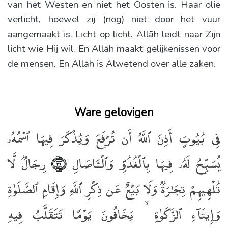
van het Westen en niet het Oosten is. Haar olie
verlicht, hoewel zij (nog) niet door het vuur
aangemaakt is. Licht op licht. Allāh leidt naar Zijn
licht wie Hij wil. En Allāh maakt gelijkenissen voor
de mensen. En Allāh is Alwetend over alle zaken.
Ware gelovigen
فِى بُيُوتٍ أَذِنَ ٱللَّهُ أَن تُرْفَعَ وَيُذْكَرَ فِيهَا ٱسْمُهُۥ
يُسَبِّحُ لَهُۥ فِيهَا بِٱلْغُدُوِّ وَٱلْـَٔاصَالِ
رِجَالٌۭ لَّا
﴿٣٦﴾
تُلْهِيهِمْ تِجَـٰرَةٌۭ وَلَا بَيْعٌ عَن ذِكْرِ ٱللَّهِ وَإِقَامِ ٱلصَّلَوٰةِ
وَإِيتَآءِ ٱلزَّكَوٰةِ ۙ يَخَافُونَ يَوْمًۭا تَتَقَلَّبُ فِيهِ