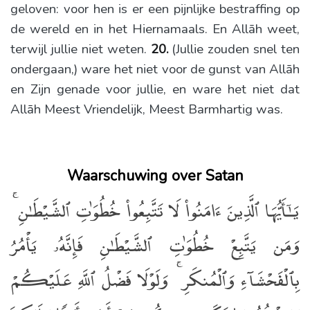
geloven: voor hen is er een pijnlijke bestraffing op
de wereld en in het Hiernamaals. En Allāh weet,
terwijl jullie niet weten.
20.
(Jullie zouden snel ten
ondergaan,) ware het niet voor de gunst van Allāh
en Zijn genade voor jullie, en ware het niet dat
Allāh Meest Vriendelijk, Meest Barmhartig was.
Waarschuwing over Satan
يَـٰٓأَيُّهَا ٱلَّذِينَ ءَامَنُوا۟ لَا تَتَّبِعُوا۟ خُطُوَٰتِ ٱلشَّيْطَـٰنِ ۚ
وَمَن يَتَّبِعْ خُطُوَٰتِ ٱلشَّيْطَـٰنِ فَإِنَّهُۥ يَأْمُرُ
بِٱلْفَحْشَآءِ وَٱلْمُنكَرِ ۚ وَلَوْلَا فَضْلُ ٱللَّهِ عَلَيْكُمْ