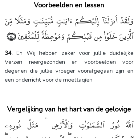
Voorbeelden en lessen
وَلَقَدْ أَنزَلْنَآ إِلَيْكُمْ ءَايَـٰتٍۢ مُّبَيِّنَـٰتٍۢ وَمَثَلًۭا مِّنَ
ٱلَّذِينَ خَلَوْا۟ مِن قَبْلِكُمْ وَمَوْعِظَةًۭ لِّلْمُتَّقِينَ
﴿٣٤﴾
34.
En Wij hebben zeker voor jullie duidelijke
Verzen neergezonden en voorbeelden voor
degenen die jullie vroeger voorafgegaan zijn en
een onderricht voor de moettaqīen.
Vergelijking van het hart van de gelovige
ٱللَّهُ نُورُ ٱلسَّمَـٰوَٰتِ وَٱلْأَرْضِ ۚ مَثَلُ نُورِهِۦ