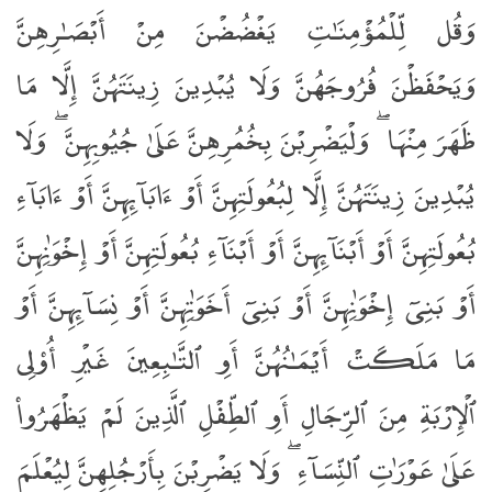
وَقُل لِّلْمُؤْمِنَـٰتِ يَغْضُضْنَ مِنْ أَبْصَـٰرِهِنَّ
وَيَحْفَظْنَ فُرُوجَهُنَّ وَلَا يُبْدِينَ زِينَتَهُنَّ إِلَّا مَا
ظَهَرَ مِنْهَا ۖ وَلْيَضْرِبْنَ بِخُمُرِهِنَّ عَلَىٰ جُيُوبِهِنَّ ۖ وَلَا
يُبْدِينَ زِينَتَهُنَّ إِلَّا لِبُعُولَتِهِنَّ أَوْ ءَابَآئِهِنَّ أَوْ ءَابَآءِ
بُعُولَتِهِنَّ أَوْ أَبْنَآئِهِنَّ أَوْ أَبْنَآءِ بُعُولَتِهِنَّ أَوْ إِخْوَٰنِهِنَّ
أَوْ بَنِىٓ إِخْوَٰنِهِنَّ أَوْ بَنِىٓ أَخَوَٰتِهِنَّ أَوْ نِسَآئِهِنَّ أَوْ
مَا مَلَكَتْ أَيْمَـٰنُهُنَّ أَوِ ٱلتَّـٰبِعِينَ غَيْرِ أُو۟لِى
ٱلْإِرْبَةِ مِنَ ٱلرِّجَالِ أَوِ ٱلطِّفْلِ ٱلَّذِينَ لَمْ يَظْهَرُوا۟
عَلَىٰ عَوْرَٰتِ ٱلنِّسَآءِ ۖ وَلَا يَضْرِبْنَ بِأَرْجُلِهِنَّ لِيُعْلَمَ