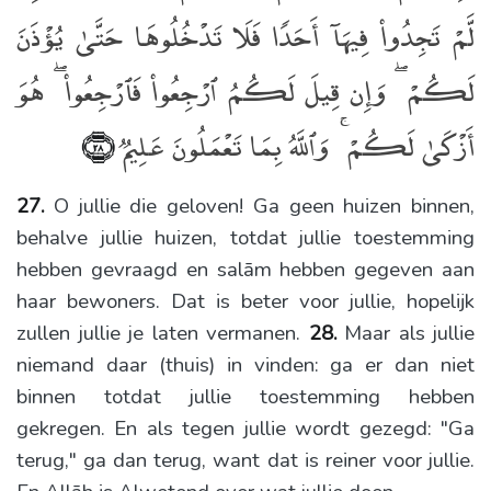
لَّمْ تَجِدُوا۟ فِيهَآ أَحَدًۭا فَلَا تَدْخُلُوهَا حَتَّىٰ يُؤْذَنَ
لَكُمْ ۖ وَإِن قِيلَ لَكُمُ ٱرْجِعُوا۟ فَٱرْجِعُوا۟ ۖ هُوَ
أَزْكَىٰ لَكُمْ ۚ وَٱللَّهُ بِمَا تَعْمَلُونَ عَلِيمٌۭ
﴿٢٨﴾
27.
O jullie die geloven! Ga geen huizen binnen,
behalve jullie huizen, totdat jullie toestemming
hebben gevraagd en salām hebben gegeven aan
haar bewoners. Dat is beter voor jullie, hopelijk
zullen jullie je laten vermanen.
28.
Maar als jullie
niemand daar (thuis) in vinden: ga er dan niet
binnen totdat jullie toestemming hebben
gekregen. En als tegen jullie wordt gezegd: "Ga
terug," ga dan terug, want dat is reiner voor jullie.