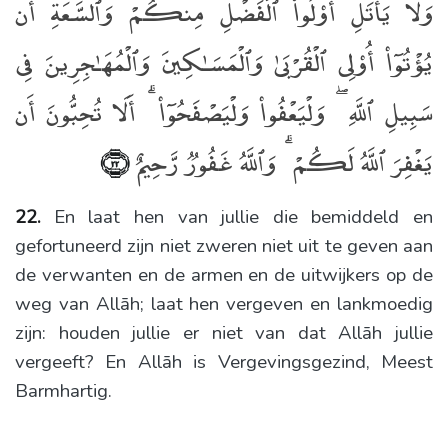
وَلَا يَأْتَلِ أُو۟لُوا۟ ٱلْفَضْلِ مِنكُمْ وَٱلسَّعَةِ أَن
يُؤْتُوٓا۟ أُو۟لِى ٱلْقُرْبَىٰ وَٱلْمَسَـٰكِينَ وَٱلْمُهَـٰجِرِينَ فِى
سَبِيلِ ٱللَّهِ ۖ وَلْيَعْفُوا۟ وَلْيَصْفَحُوٓا۟ ۗ أَلَا تُحِبُّونَ أَن
يَغْفِرَ ٱللَّهُ لَكُمْ ۗ وَٱللَّهُ غَفُورٌۭ رَّحِيمٌ
﴿٢٢﴾
22.
En laat hen van jullie die bemiddeld en
gefortuneerd zijn niet zweren niet uit te geven aan
de verwanten en de armen en de uitwijkers op de
weg van Allāh; laat hen vergeven en lankmoedig
zijn: houden jullie er niet van dat Allāh jullie
vergeeft? En Allāh is Vergevingsgezind, Meest
Barmhartig.