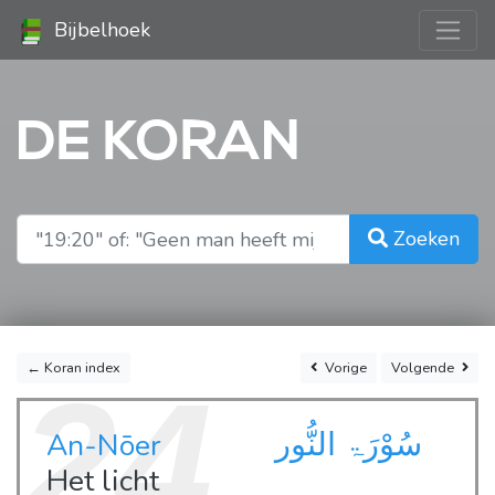
Bijbelhoek
DE KORAN
Zoeken
← Koran index
Vorige
Volgende
24
سُوْرَۃ النُّور
An-Nōer
Het licht