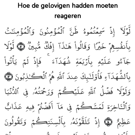
Hoe de gelovigen hadden moeten
reageren
لَّوْلَآ إِذْ سَمِعْتُمُوهُ ظَنَّ ٱلْمُؤْمِنُونَ وَٱلْمُؤْمِنَـٰتُ
بِأَنفُسِهِمْ خَيْرًۭا وَقَالُوا۟ هَـٰذَآ إِفْكٌۭ مُّبِينٌۭ
لَّوْلَا
﴿١٢﴾
جَآءُو عَلَيْهِ بِأَرْبَعَةِ شُهَدَآءَ ۚ فَإِذْ لَمْ يَأْتُوا۟
بِٱلشُّهَدَآءِ فَأُو۟لَـٰٓئِكَ عِندَ ٱللَّهِ هُمُ ٱلْكَـٰذِبُونَ
﴿١٣﴾
وَلَوْلَا فَضْلُ ٱللَّهِ عَلَيْكُمْ وَرَحْمَتُهُۥ فِى ٱلدُّنْيَا
وَٱلْـَٔاخِرَةِ لَمَسَّكُمْ فِى مَآ أَفَضْتُمْ فِيهِ عَذَابٌ
عَظِيمٌ
إِذْ تَلَقَّوْنَهُۥ بِأَلْسِنَتِكُمْ وَتَقُولُونَ
﴿١٤﴾