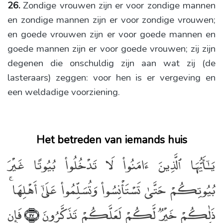
26.
Zondige vrouwen zijn er voor zondige mannen
en zondige mannen zijn er voor zondige vrouwen;
en goede vrouwen zijn er voor goede mannen en
goede mannen zijn er voor goede vrouwen; zij zijn
degenen die onschuldig zijn aan wat zij (de
lasteraars) zeggen: voor hen is er vergeving en
een weldadige voorziening.
Het betreden van iemands huis
يَـٰٓأَيُّهَا ٱلَّذِينَ ءَامَنُوا۟ لَا تَدْخُلُوا۟ بُيُوتًا غَيْرَ
بُيُوتِكُمْ حَتَّىٰ تَسْتَأْنِسُوا۟ وَتُسَلِّمُوا۟ عَلَىٰٓ أَهْلِهَا ۚ
ذَٰلِكُمْ خَيْرٌۭ لَّكُمْ لَعَلَّكُمْ تَذَكَّرُونَ
فَإِن
﴿٢٧﴾