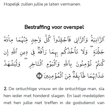
Hopelijk zullen jullie je laten vermanen.
Bestraffing voor overspel
ٱلزَّانِيَةُ وَٱلزَّانِى فَٱجْلِدُوا۟ كُلَّ وَٰحِدٍۢ مِّنْهُمَا مِا۟ئَةَ
جَلْدَةٍۢ ۖ وَلَا تَأْخُذْكُم بِهِمَا رَأْفَةٌۭ فِى دِينِ ٱللَّهِ إِن
كُنتُمْ تُؤْمِنُونَ بِٱللَّهِ وَٱلْيَوْمِ ٱلْـَٔاخِرِ ۖ وَلْيَشْهَدْ
عَذَابَهُمَا طَآئِفَةٌۭ مِّنَ ٱلْمُؤْمِنِينَ
﴿٢﴾
2.
De ontuchtige vrouw en de ontuchtige man, sla
hen ieder met honderd slagen. En laat medelijden
met hen jullie niet treffen in de godsdienst van