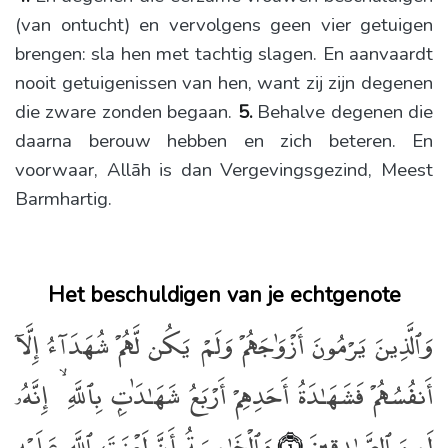
(van ontucht) en vervolgens geen vier getuigen
brengen: sla hen met tachtig slagen. En aanvaardt
nooit getuigenissen van hen, want zij zijn degenen
die zware zonden begaan.
5.
Behalve degenen die
daarna berouw hebben en zich beteren. En
voorwaar, Allāh is dan Vergevingsgezind, Meest
Barmhartig.
Het beschuldigen van je echtgenote
وَٱلَّذِينَ يَرْمُونَ أَزْوَٰجَهُمْ وَلَمْ يَكُن لَّهُمْ شُهَدَآءُ إِلَّآ
أَنفُسُهُمْ فَشَهَـٰدَةُ أَحَدِهِمْ أَرْبَعُ شَهَـٰدَٰتٍۭ بِٱللَّهِ ۙ إِنَّهُۥ
لَمِنَ ٱلصَّـٰدِقِينَ
وَٱلْخَـٰمِسَةُ أَنَّ لَعْنَتَ ٱللَّهِ عَلَيْهِ
﴿٦﴾