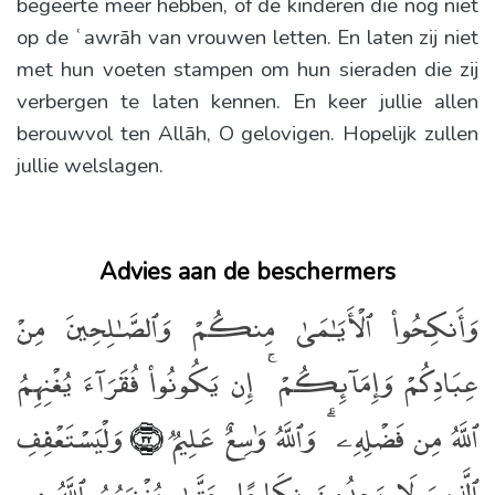
begeerte meer hebben, of de kinderen die nog niet
op de ʿawrāh van vrouwen letten. En laten zij niet
met hun voeten stampen om hun sieraden die zij
verbergen te laten kennen. En keer jullie allen
berouwvol ten Allāh, O gelovigen. Hopelijk zullen
jullie welslagen.
Advies aan de beschermers
وَأَنكِحُوا۟ ٱلْأَيَـٰمَىٰ مِنكُمْ وَٱلصَّـٰلِحِينَ مِنْ
عِبَادِكُمْ وَإِمَآئِكُمْ ۚ إِن يَكُونُوا۟ فُقَرَآءَ يُغْنِهِمُ
ٱللَّهُ مِن فَضْلِهِۦ ۗ وَٱللَّهُ وَٰسِعٌ عَلِيمٌۭ
وَلْيَسْتَعْفِفِ
﴿٣٢﴾
ٱلَّذِينَ لَا يَجِدُونَ نِكَاحًا حَتَّىٰ يُغْنِيَهُمُ ٱللَّهُ مِن