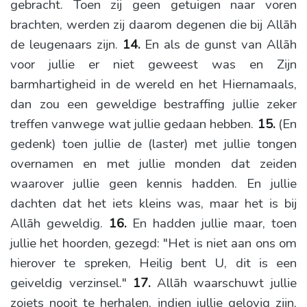
gebracht. Toen zij geen getuigen naar voren
brachten, werden zij daarom degenen die bij Allāh
de leugenaars zijn.
14.
En als de gunst van Allāh
voor jullie er niet geweest was en Zijn
barmhartigheid in de wereld en het Hiernamaals,
dan zou een geweldige bestraffing jullie zeker
treffen vanwege wat jullie gedaan hebben.
15.
(En
gedenk) toen jullie de (laster) met jullie tongen
overnamen en met jullie monden dat zeiden
waarover jullie geen kennis hadden. En jullie
dachten dat het iets kleins was, maar het is bij
Allāh geweldig.
16.
En hadden jullie maar, toen
jullie het hoorden, gezegd: "Het is niet aan ons om
hierover te spreken, Heilig bent U, dit is een
geiveldig verzinsel."
17.
Allāh waarschuwt jullie
zoiets nooit te herhalen, indien jullie gelovig zijn.