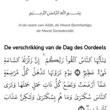
﷽
In de naam van Allāh,
de Meest Barmhartige,
de Meest Genadevolle.
De verschrikking van de Dag des Oordeels
يَـٰٓأَيُّهَا ٱلنَّاسُ ٱتَّقُوا۟ رَبَّكُمْ ۚ إِنَّ زَلْزَلَةَ ٱلسَّاعَةِ
شَىْءٌ عَظِيمٌۭ
يَوْمَ تَرَوْنَهَا تَذْهَلُ كُلُّ مُرْضِعَةٍ
﴿١﴾
عَمَّآ أَرْضَعَتْ وَتَضَعُ كُلُّ ذَاتِ حَمْلٍ حَمْلَهَا وَتَرَى
ٱلنَّاسَ سُكَـٰرَىٰ وَمَا هُم بِسُكَـٰرَىٰ وَلَـٰكِنَّ عَذَابَ
ٱللَّهِ شَدِيدٌۭ
﴿٢﴾