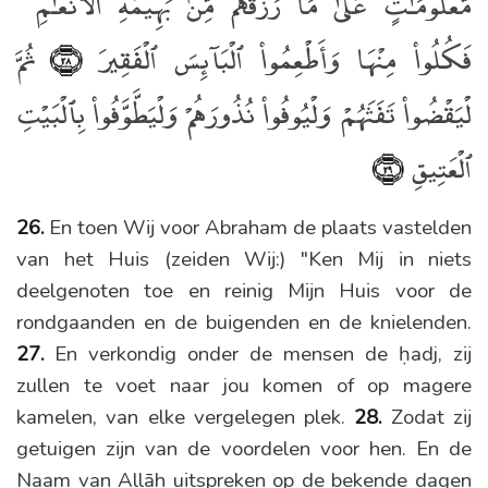
مَّعْلُومَـٰتٍ عَلَىٰ مَا رَزَقَهُم مِّنۢ بَهِيمَةِ ٱلْأَنْعَـٰمِ ۖ
فَكُلُوا۟ مِنْهَا وَأَطْعِمُوا۟ ٱلْبَآئِسَ ٱلْفَقِيرَ
ثُمَّ
﴿٢٨﴾
لْيَقْضُوا۟ تَفَثَهُمْ وَلْيُوفُوا۟ نُذُورَهُمْ وَلْيَطَّوَّفُوا۟ بِٱلْبَيْتِ
ٱلْعَتِيقِ
﴿٢٩﴾
26.
En toen Wij voor Abraham de plaats vastelden
van het Huis (zeiden Wij:) "Ken Mij in niets
deelgenoten toe en reinig Mijn Huis voor de
rondgaanden en de buigenden en de knielenden.
27.
En verkondig onder de mensen de ḥadj, zij
zullen te voet naar jou komen of op magere
kamelen, van elke vergelegen plek.
28.
Zodat zij
getuigen zijn van de voordelen voor hen. En de
Naam van Allāh uitspreken op de bekende dagen