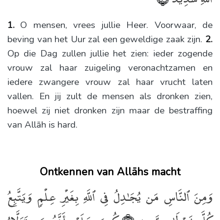
1.
O mensen, vrees jullie Heer. Voorwaar, de
beving van het Uur zal een geweldige zaak zijn.
2.
Op die Dag zullen jullie het zien: ieder zogende
vrouw zal haar zuigeling veronachtzamen en
iedere zwangere vrouw zal haar vrucht laten
vallen. En jij zult de mensen als dronken zien,
hoewel zij niet dronken zijn maar de bestraffing
van Allāh is hard.
Ontkennen van Allāhs macht
وَمِنَ ٱلنَّاسِ مَن يُجَـٰدِلُ فِى ٱللَّهِ بِغَيْرِ عِلْمٍۢ وَيَتَّبِعُ