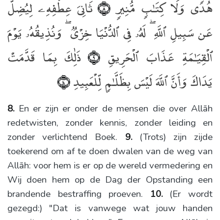
هُدًۭى وَلَا كِتَـٰبٍۢ مُّنِيرٍۢ
ثَانِىَ عِطْفِهِۦ لِيُضِلَّ
﴿٨﴾
عَن سَبِيلِ ٱللَّهِ ۖ لَهُۥ فِى ٱلدُّنْيَا خِزْىٌۭ ۖ وَنُذِيقُهُۥ يَوْمَ
ٱلْقِيَـٰمَةِ عَذَابَ ٱلْحَرِيقِ
ذَٰلِكَ بِمَا قَدَّمَتْ
﴿٩﴾
يَدَاكَ وَأَنَّ ٱللَّهَ لَيْسَ بِظَلَّـٰمٍۢ لِّلْعَبِيدِ
﴿١٠﴾
8.
En er zijn er onder de mensen die over Allāh
redetwisten, zonder kennis, zonder leiding en
zonder verlichtend Boek.
9.
(Trots) zijn zijde
toekerend om af te doen dwalen van de weg van
Allāh: voor hem is er op de wereld vermedering en
Wij doen hem op de Dag der Opstanding een
brandende bestraffing proeven.
10.
(Er wordt
gezegd:) "Dat is vanwege wat jouw handen