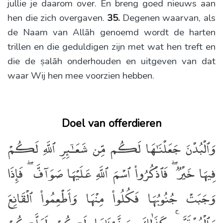
jullie je daarom over. En breng goed nieuws aan
hen die zich overgaven.
35.
Degenen waarvan, als
de Naam van Allāh genoemd wordt de harten
trillen en die geduldigen zijn met wat hen treft en
die de ṣalāh onderhouden en uitgeven van dat
waar Wij hen mee voorzien hebben.
Doel van offerdieren
وَٱلْبُدْنَ جَعَلْنَـٰهَا لَكُم مِّن شَعَـٰٓئِرِ ٱللَّهِ لَكُمْ
فِيهَا خَيْرٌۭ ۖ فَٱذْكُرُوا۟ ٱسْمَ ٱللَّهِ عَلَيْهَا صَوَآفَّ ۖ فَإِذَا
وَجَبَتْ جُنُوبُهَا فَكُلُوا۟ مِنْهَا وَأَطْعِمُوا۟ ٱلْقَانِعَ