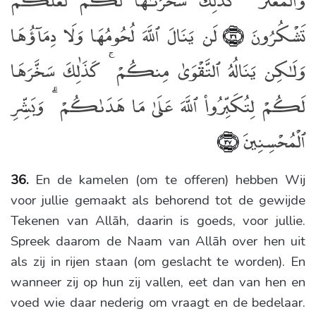
وَٱلْمُعْتَرَّ ۚ كَذَٰلِكَ سَخَّرْنَـٰهَا لَكُمْ لَعَلَّكُمْ
تَشْكُرُونَ
لَن يَنَالَ ٱللَّهَ لُحُومُهَا وَلَا دِمَآؤُهَا
﴿٣٦﴾
وَلَـٰكِن يَنَالُهُ ٱلتَّقْوَىٰ مِنكُمْ ۚ كَذَٰلِكَ سَخَّرَهَا
لَكُمْ لِتُكَبِّرُوا۟ ٱللَّهَ عَلَىٰ مَا هَدَىٰكُمْ ۗ وَبَشِّرِ
ٱلْمُحْسِنِينَ
﴿٣٧﴾
36.
En de kamelen (om te offeren) hebben Wij
voor jullie gemaakt als behorend tot de gewijde
Tekenen van Allāh, daarin is goeds, voor jullie.
Spreek daarom de Naam van Allāh over hen uit
als zij in rijen staan (om geslacht te worden). En
wanneer zij op hun zij vallen, eet dan van hen en
voed wie daar nederig om vraagt en de bedelaar.