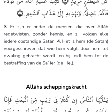
كُلَّ شَيْطَـٰنٍۢ مَّرِيدٍۢ
كُتِبَ عَلَيْهِ أَنَّهُۥ مَن تَوَلَّاهُ
﴿٣﴾
فَأَنَّهُۥ يُضِلُّهُۥ وَيَهْدِيهِ إِلَىٰ عَذَابِ ٱلسَّعِيرِ
﴿٤﴾
3.
Er zijn er onder de mensen, die over Allāh
redetwisten, zonder kennis, en zij volgen elke
iedere opstandige Satan.
4.
Het is hem (de Satan)
voorgeschreven dat wie hem volgt, door hem tot
dwaling gebracht wordt, en hij leidt hem tot de
bestraffing van de Saʿīer (de Hel).
Allāhs scheppingskracht
يَـٰٓأَيُّهَا ٱلنَّاسُ إِن كُنتُمْ فِى رَيْبٍۢ مِّنَ ٱلْبَعْثِ فَإِنَّا