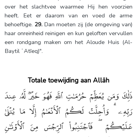
over het slachtvee waarmee Hij hen voorzien
heeft. Eet er daarom van en voed de arme
behoeftige.
29.
Dan moeten zij (de omgeving van)
haar onreinheid reinigen en kun geloften vervullen
een rondgang maken om het Aloude Huis (Al-
Baytil ʿAtīeq)".
Totale toewijding aan Allāh
ذَٰلِكَ وَمَن يُعَظِّمْ حُرُمَـٰتِ ٱللَّهِ فَهُوَ خَيْرٌۭ لَّهُۥ عِندَ
رَبِّهِۦ ۗ وَأُحِلَّتْ لَكُمُ ٱلْأَنْعَـٰمُ إِلَّا مَا يُتْلَىٰ
عَلَيْكُمْ ۖ فَٱجْتَنِبُوا۟ ٱلرِّجْسَ مِنَ ٱلْأَوْثَـٰنِ