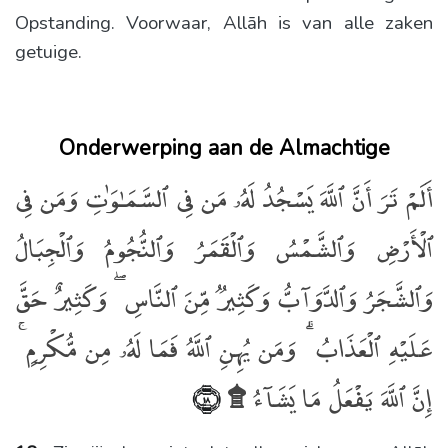
Opstanding. Voorwaar, Allāh is van alle zaken
getuige.
Onderwerping aan de Almachtige
أَلَمْ تَرَ أَنَّ ٱللَّهَ يَسْجُدُ لَهُۥ مَن فِى ٱلسَّمَـٰوَٰتِ وَمَن فِى
ٱلْأَرْضِ وَٱلشَّمْسُ وَٱلْقَمَرُ وَٱلنُّجُومُ وَٱلْجِبَالُ
وَٱلشَّجَرُ وَٱلدَّوَآبُّ وَكَثِيرٌۭ مِّنَ ٱلنَّاسِ ۖ وَكَثِيرٌ حَقَّ
عَلَيْهِ ٱلْعَذَابُ ۗ وَمَن يُهِنِ ٱللَّهُ فَمَا لَهُۥ مِن مُّكْرِمٍ ۚ
إِنَّ ٱللَّهَ يَفْعَلُ مَا يَشَآءُ ۩
﴿١٨﴾