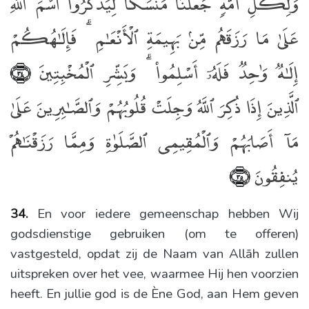
وَلِكُلِّ أُمَّةٍۢ جَعَلْنَا مَنسَكًۭا لِّيَذْكُرُوا۟ ٱسْمَ ٱللَّهِ
عَلَىٰ مَا رَزَقَهُم مِّنۢ بَهِيمَةِ ٱلْأَنْعَـٰمِ ۗ فَإِلَـٰهُكُمْ
إِلَـٰهٌۭ وَٰحِدٌۭ فَلَهُۥٓ أَسْلِمُوا۟ ۗ وَبَشِّرِ ٱلْمُخْبِتِينَ
﴿٣٤﴾
ٱلَّذِينَ إِذَا ذُكِرَ ٱللَّهُ وَجِلَتْ قُلُوبُهُمْ وَٱلصَّـٰبِرِينَ عَلَىٰ
مَآ أَصَابَهُمْ وَٱلْمُقِيمِى ٱلصَّلَوٰةِ وَمِمَّا رَزَقْنَـٰهُمْ
يُنفِقُونَ
﴿٣٥﴾
34.
En voor iedere gemeenschap hebben Wij
godsdienstige gebruiken (om te offeren)
vastgesteld, opdat zij de Naam van Allāh zullen
uitspreken over het vee, waarmee Hij hen voorzien
heeft. En jullie god is de Ène God, aan Hem geven