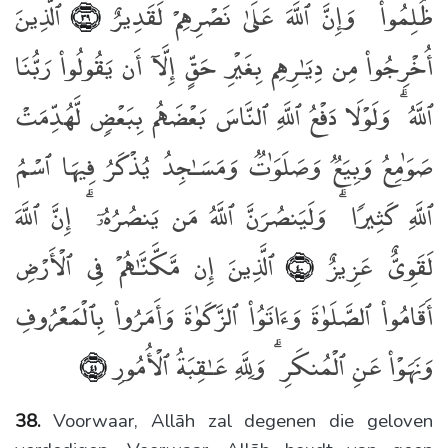
ظُلِمُوا۟ ۚ وَإِنَّ ٱللَّهَ عَلَىٰ نَصْرِهِمْ لَقَدِيرٌ
ٱلَّذِينَ
﴿٣٩﴾
أُخْرِجُوا۟ مِن دِيَـٰرِهِم بِغَيْرِ حَقٍّ إِلَّآ أَن يَقُولُوا۟ رَبُّنَا
ٱللَّهُ ۗ وَلَوْلَا دَفْعُ ٱللَّهِ ٱلنَّاسَ بَعْضَهُم بِبَعْضٍۢ لَّهُدِّمَتْ
صَوَٰمِعُ وَبِيَعٌۭ وَصَلَوَٰتٌۭ وَمَسَـٰجِدُ يُذْكَرُ فِيهَا ٱسْمُ
ٱللَّهِ كَثِيرًۭا ۗ وَلَيَنصُرَنَّ ٱللَّهُ مَن يَنصُرُهُۥٓ ۗ إِنَّ ٱللَّهَ
لَقَوِىٌّ عَزِيزٌ
ٱلَّذِينَ إِن مَّكَّنَّـٰهُمْ فِى ٱلْأَرْضِ
﴿٤٠﴾
أَقَامُوا۟ ٱلصَّلَوٰةَ وَءَاتَوُا۟ ٱلزَّكَوٰةَ وَأَمَرُوا۟ بِٱلْمَعْرُوفِ
وَنَهَوْا۟ عَنِ ٱلْمُنكَرِ ۗ وَلِلَّهِ عَـٰقِبَةُ ٱلْأُمُورِ
﴿٤١﴾
38.
Voorwaar, Allāh zal degenen die geloven