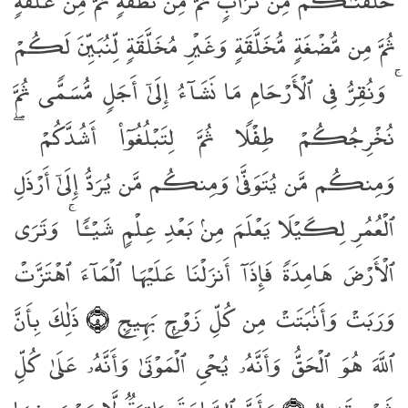
خَلَقْنَـٰكُم مِّن تُرَابٍۢ ثُمَّ مِن نُّطْفَةٍۢ ثُمَّ مِنْ عَلَقَةٍۢ
ثُمَّ مِن مُّضْغَةٍۢ مُّخَلَّقَةٍۢ وَغَيْرِ مُخَلَّقَةٍۢ لِّنُبَيِّنَ لَكُمْ
ۚ وَنُقِرُّ فِى ٱلْأَرْحَامِ مَا نَشَآءُ إِلَىٰٓ أَجَلٍۢ مُّسَمًّۭى ثُمَّ
نُخْرِجُكُمْ طِفْلًۭا ثُمَّ لِتَبْلُغُوٓا۟ أَشُدَّكُمْ ۖ
وَمِنكُم مَّن يُتَوَفَّىٰ وَمِنكُم مَّن يُرَدُّ إِلَىٰٓ أَرْذَلِ
ٱلْعُمُرِ لِكَيْلَا يَعْلَمَ مِنۢ بَعْدِ عِلْمٍۢ شَيْـًۭٔا ۚ وَتَرَى
ٱلْأَرْضَ هَامِدَةًۭ فَإِذَآ أَنزَلْنَا عَلَيْهَا ٱلْمَآءَ ٱهْتَزَّتْ
وَرَبَتْ وَأَنۢبَتَتْ مِن كُلِّ زَوْجٍۭ بَهِيجٍۢ
ذَٰلِكَ بِأَنَّ
﴿٥﴾
ٱللَّهَ هُوَ ٱلْحَقُّ وَأَنَّهُۥ يُحْىِ ٱلْمَوْتَىٰ وَأَنَّهُۥ عَلَىٰ كُلِّ