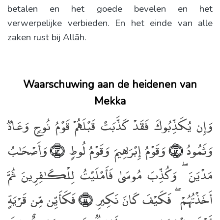
betalen en het goede bevelen en het
verwerpelijke verbieden. En het einde van alle
zaken rust bij Allāh.
Waarschuwing aan de heidenen van
Mekka
وَإِن يُكَذِّبُوكَ فَقَدْ كَذَّبَتْ قَبْلَهُمْ قَوْمُ نُوحٍۢ وَعَادٌۭ
وَثَمُودُ
وَقَوْمُ إِبْرَٰهِيمَ وَقَوْمُ لُوطٍۢ
وَأَصْحَـٰبُ
﴿٤٣﴾
﴿٤٢﴾
مَدْيَنَ ۖ وَكُذِّبَ مُوسَىٰ فَأَمْلَيْتُ لِلْكَـٰفِرِينَ ثُمَّ
أَخَذْتُهُمْ ۖ فَكَيْفَ كَانَ نَكِيرِ
فَكَأَيِّن مِّن قَرْيَةٍ
﴿٤٤﴾