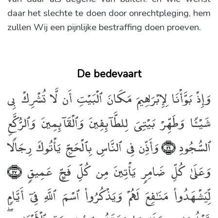
daar het slechte te doen door onrechtpleging, hem
zullen Wij een pijnlijke bestraffing doen proeven.
De bedevaart
وَإِذْ بَوَّأْنَا لِإِبْرَٰهِيمَ مَكَانَ ٱلْبَيْتِ أَن لَّا تُشْرِكْ بِى
شَيْـًۭٔا وَطَهِّرْ بَيْتِىَ لِلطَّآئِفِينَ وَٱلْقَآئِمِينَ وَٱلرُّكَّعِ
ٱلسُّجُودِ
وَأَذِّن فِى ٱلنَّاسِ بِٱلْحَجِّ يَأْتُوكَ رِجَالًۭا
﴿٢٦﴾
وَعَلَىٰ كُلِّ ضَامِرٍۢ يَأْتِينَ مِن كُلِّ فَجٍّ عَمِيقٍۢ
﴿٢٧﴾
لِّيَشْهَدُوا۟ مَنَـٰفِعَ لَهُمْ وَيَذْكُرُوا۟ ٱسْمَ ٱللَّهِ فِىٓ أَيَّامٍۢ