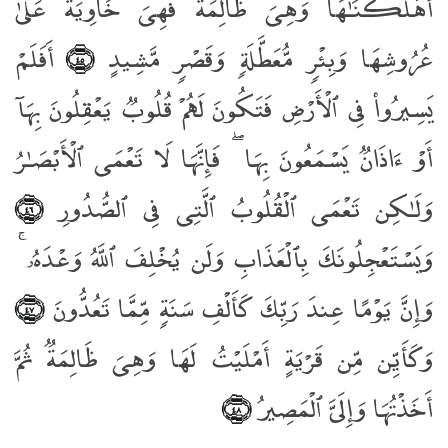
أَهْلَكْنَـٰهَا وَهِىَ ظَالِمَةٌۭ فَهِىَ خَاوِيَةٌ عَلَىٰ
عُرُوشِهَا وَبِئْرٍۢ مُّعَطَّلَةٍۢ وَقَصْرٍۢ مَّشِيدٍ
أَفَلَمْ
﴿٤٥﴾
يَسِيرُوا۟ فِى ٱلْأَرْضِ فَتَكُونَ لَهُمْ قُلُوبٌۭ يَعْقِلُونَ بِهَآ
أَوْ ءَاذَانٌۭ يَسْمَعُونَ بِهَا ۖ فَإِنَّهَا لَا تَعْمَى ٱلْأَبْصَـٰرُ
وَلَـٰكِن تَعْمَى ٱلْقُلُوبُ ٱلَّتِى فِى ٱلصُّدُورِ
﴿٤٦﴾
وَيَسْتَعْجِلُونَكَ بِٱلْعَذَابِ وَلَن يُخْلِفَ ٱللَّهُ وَعْدَهُۥ ۚ
وَإِنَّ يَوْمًا عِندَ رَبِّكَ كَأَلْفِ سَنَةٍۢ مِّمَّا تَعُدُّونَ
﴿٤٧﴾
وَكَأَيِّن مِّن قَرْيَةٍ أَمْلَيْتُ لَهَا وَهِىَ ظَالِمَةٌۭ ثُمَّ
أَخَذْتُهَا وَإِلَىَّ ٱلْمَصِيرُ
﴿٤٨﴾