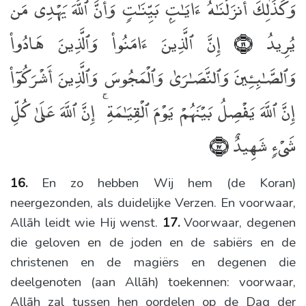
وَكَذَٰلِكَ أَنزَلْنَـٰهُ ءَايَـٰتٍۭ بَيِّنَـٰتٍۢ وَأَنَّ ٱللَّهَ يَهْدِى مَن
يُرِيدُ
إِنَّ ٱلَّذِينَ ءَامَنُوا۟ وَٱلَّذِينَ هَادُوا۟
﴿١٦﴾
وَٱلصَّـٰبِـِٔينَ وَٱلنَّصَـٰرَىٰ وَٱلْمَجُوسَ وَٱلَّذِينَ أَشْرَكُوٓا۟
إِنَّ ٱللَّهَ يَفْصِلُ بَيْنَهُمْ يَوْمَ ٱلْقِيَـٰمَةِ ۚ إِنَّ ٱللَّهَ عَلَىٰ كُلِّ
شَىْءٍۢ شَهِيدٌ
﴿١٧﴾
16.
En zo hebben Wij hem (de Koran)
neergezonden, als duidelijke Verzen. En voorwaar,
Allāh leidt wie Hij wenst.
17.
Voorwaar, degenen
die geloven en de joden en de sabiërs en de
christenen en de magiërs en degenen die
deelgenoten (aan Allāh) toekennen: voorwaar,
Allāh zal tussen hen oordelen op de Dag der