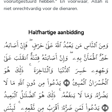
vooruitgestuurd hebben." En voorwaar, Allāh is
niet onrechtvardig voor de dienaren.
Halfhartige aanbidding
وَمِنَ ٱلنَّاسِ مَن يَعْبُدُ ٱللَّهَ عَلَىٰ حَرْفٍۢ ۖ فَإِنْ أَصَابَهُۥ
خَيْرٌ ٱطْمَأَنَّ بِهِۦ ۖ وَإِنْ أَصَابَتْهُ فِتْنَةٌ ٱنقَلَبَ عَلَىٰ
وَجْهِهِۦ خَسِرَ ٱلدُّنْيَا وَٱلْـَٔاخِرَةَ ۚ ذَٰلِكَ هُوَ
ٱلْخُسْرَانُ ٱلْمُبِينُ
يَدْعُوا۟ مِن دُونِ ٱللَّهِ مَا لَا
﴿١١﴾
يَضُرُّهُۥ وَمَا لَا يَنفَعُهُۥ ۚ ذَٰلِكَ هُوَ ٱلضَّلَـٰلُ ٱلْبَعِيدُ
يَدْعُوا۟ لَمَن ضَرُّهُۥٓ أَقْرَبُ مِن نَّفْعِهِۦ ۚ لَبِئْسَ
﴿١٢﴾