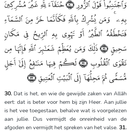
وَٱجْتَنِبُوا۟ قَوْلَ ٱلزُّورِ
حُنَفَآءَ لِلَّهِ غَيْرَ مُشْرِكِينَ
﴿٣٠﴾
بِهِۦ ۚ وَمَن يُشْرِكْ بِٱللَّهِ فَكَأَنَّمَا خَرَّ مِنَ ٱلسَّمَآءِ
فَتَخْطَفُهُ ٱلطَّيْرُ أَوْ تَهْوِى بِهِ ٱلرِّيحُ فِى مَكَانٍۢ
سَحِيقٍۢ
ذَٰلِكَ وَمَن يُعَظِّمْ شَعَـٰٓئِرَ ٱللَّهِ فَإِنَّهَا مِن
﴿٣١﴾
تَقْوَى ٱلْقُلُوبِ
لَكُمْ فِيهَا مَنَـٰفِعُ إِلَىٰٓ أَجَلٍۢ
﴿٣٢﴾
مُّسَمًّۭى ثُمَّ مَحِلُّهَآ إِلَى ٱلْبَيْتِ ٱلْعَتِيقِ
﴿٣٣﴾
30.
Dat is het, en wie de gewijde zaken van Allāh
eert: dat is beter voor hem bij zijn Heer. Aan jullie
is het vee toegestaan, behalve wat is voorgelezen
aan jullie. Dus vermijdt de onreinheid van de
afgoden en vermijdt het spreken van het valse.
31.