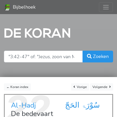
Bijbelhoek
DE KORAN
Zoeken
← Koran index
Vorige
Volgende
22
سُوْرَۃ الحَجّ
Al-Ḥadj
De bedevaart