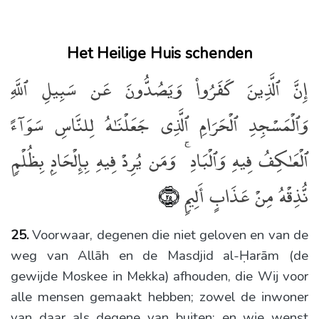
Het Heilige Huis schenden
إِنَّ ٱلَّذِينَ كَفَرُوا۟ وَيَصُدُّونَ عَن سَبِيلِ ٱللَّهِ
وَٱلْمَسْجِدِ ٱلْحَرَامِ ٱلَّذِى جَعَلْنَـٰهُ لِلنَّاسِ سَوَآءً
ٱلْعَـٰكِفُ فِيهِ وَٱلْبَادِ ۚ وَمَن يُرِدْ فِيهِ بِإِلْحَادٍۭ بِظُلْمٍۢ
نُّذِقْهُ مِنْ عَذَابٍ أَلِيمٍۢ
﴿٢٥﴾
25.
Voorwaar, degenen die niet geloven en van de
weg van Allāh en de Masdjid al-Ḥarām (de
gewijde Moskee in Mekka) afhouden, die Wij voor
alle mensen gemaakt hebben; zowel de inwoner
van daar als degene van buiten: en wie wenst