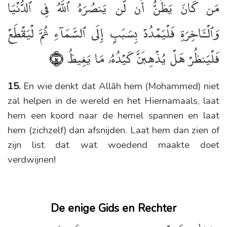
مَن كَانَ يَظُنُّ أَن لَّن يَنصُرَهُ ٱللَّهُ فِى ٱلدُّنْيَا
وَٱلْـَٔاخِرَةِ فَلْيَمْدُدْ بِسَبَبٍ إِلَى ٱلسَّمَآءِ ثُمَّ لْيَقْطَعْ
فَلْيَنظُرْ هَلْ يُذْهِبَنَّ كَيْدُهُۥ مَا يَغِيظُ
﴿١٥﴾
15.
En wie denkt dat Allāh hem (Mohammed) niet
zal helpen in de wereld en het Hiernamaals, laat
hem een koord naar de hemel spannen en laat
hem (zichzelf) dan afsnijden. Laat hem dan zien of
zijn list dat wat woedend maakte doet
verdwijnen!
De enige Gids en Rechter