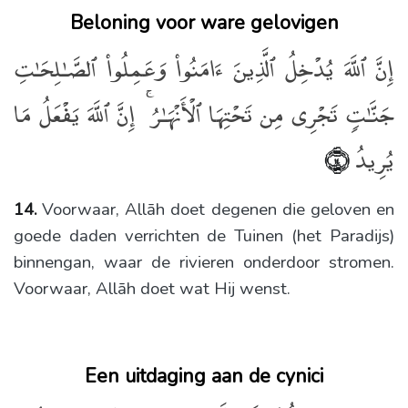
Beloning voor ware gelovigen
إِنَّ ٱللَّهَ يُدْخِلُ ٱلَّذِينَ ءَامَنُوا۟ وَعَمِلُوا۟ ٱلصَّـٰلِحَـٰتِ
جَنَّـٰتٍۢ تَجْرِى مِن تَحْتِهَا ٱلْأَنْهَـٰرُ ۚ إِنَّ ٱللَّهَ يَفْعَلُ مَا
يُرِيدُ
﴿١٤﴾
14.
Voorwaar, Allāh doet degenen die geloven en
goede daden verrichten de Tuinen (het Paradijs)
binnengan, waar de rivieren onderdoor stromen.
Voorwaar, Allāh doet wat Hij wenst.
Een uitdaging aan de cynici