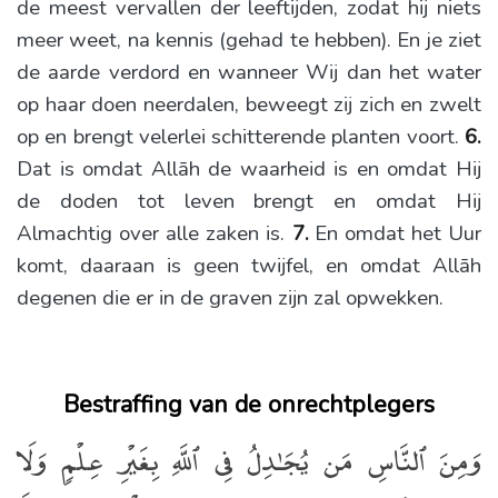
de meest vervallen der leeftijden, zodat hij niets
meer weet, na kennis (gehad te hebben). En je ziet
de aarde verdord en wanneer Wij dan het water
op haar doen neerdalen, beweegt zij zich en zwelt
op en brengt velerlei schitterende planten voort.
6.
Dat is omdat Allāh de waarheid is en omdat Hij
de doden tot leven brengt en omdat Hij
Almachtig over alle zaken is.
7.
En omdat het Uur
komt, daaraan is geen twijfel, en omdat Allāh
degenen die er in de graven zijn zal opwekken.
Bestraffing van de onrechtplegers
وَمِنَ ٱلنَّاسِ مَن يُجَـٰدِلُ فِى ٱللَّهِ بِغَيْرِ عِلْمٍۢ وَلَا