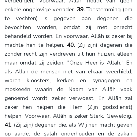
verdedigen. Voorwaar, Allāh houdt van geen
enkele ongelovige verrader.
39.
Toestemming (om
te vechten) is gegeven aan degenen die
bevochten worden, omdat zij met onrecht
behandeld worden. En voorwaar, Allāh is zeker bij
machte hen te helpen.
40.
(Zij zijn) degenen die
zonder recht zijn verdreven uit hun huizen, alleen
maar omdat zij zeiden: "Onze Heer is Allāh." En
als Allāh de mensen niet van elkaar weerhield,
waren kloosters, kerken en synagogen en
moskeeën waarin de Naam van Allāh vaak
genoemd wordt, zeker verwoest. En Allāh zal
zeker hen helpen die Hem (Zijn godsdienst)
helpen. Voorwaar, Allāh is zeker Sterk, Geweldig.
41.
(Zij zijn) degenen die, als Wij hen macht geven
op aarde, de ṣalāh onderhouden en de zakāh