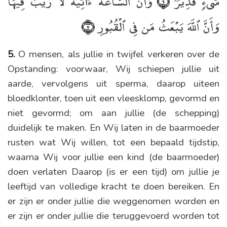
شَىْءٍۢ قَدِيرٌۭ
وَأَنَّ ٱلسَّاعَةَ ءَاتِيَةٌۭ لَّا رَيْبَ فِيهَا
﴿٦﴾
وَأَنَّ ٱللَّهَ يَبْعَثُ مَن فِى ٱلْقُبُورِ
﴿٧﴾
5.
O mensen, als jullie in twijfel verkeren over de
Opstanding: voorwaar, Wij schiepen jullie uit
aarde, vervolgens uit sperma, daarop uiteen
bloedklonter, toen uit een vleesklomp, gevormd en
niet gevormd; om aan jullie (de schepping)
duidelijk te maken. En Wij laten in de baarmoeder
rusten wat Wij willen, tot een bepaald tijdstip,
waarna Wij voor jullie een kind (de baarmoeder)
doen verlaten Daarop (is er een tijd) om jullie je
leeftijd van volledige kracht te doen bereiken. En
er zijn er onder jullie die weggenomen worden en
er zijn er onder jullie die teruggevoerd worden tot