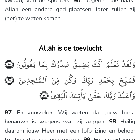
kwaad) van de spotters.
96.
Degenen die naast
Allāh een andere god plaatsen, later zullen zij
(het) te weten komen.
Allāh is de toevlucht
وَلَقَدْ نَعْلَمُ أَنَّكَ يَضِيقُ صَدْرُكَ بِمَا يَقُولُونَ
﴿٩٧﴾
فَسَبِّحْ بِحَمْدِ رَبِّكَ وَكُن مِّنَ ٱلسَّـٰجِدِينَ
﴿٩٨﴾
وَٱعْبُدْ رَبَّكَ حَتَّىٰ يَأْتِيَكَ ٱلْيَقِينُ
﴿٩٩﴾
97.
En voorzeker, Wij weten dat jouw borst
benauwd is wegens wat zij zeggen.
98.
Heilig
daarom jouw Heer met een lofprijzing en behoor
tot hen die zich neerknielen.
99.
En aanbid jouw