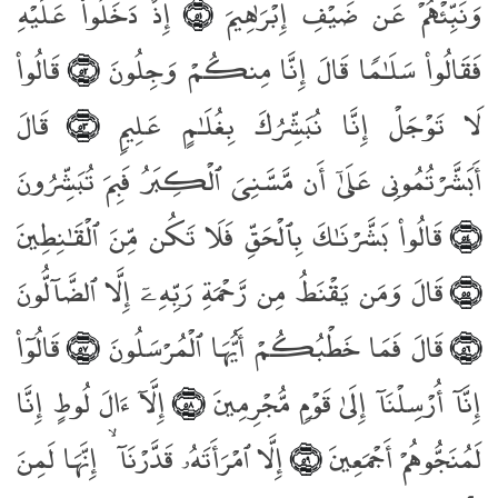
وَنَبِّئْهُمْ عَن ضَيْفِ إِبْرَٰهِيمَ
إِذْ دَخَلُوا۟ عَلَيْهِ
﴿٥١﴾
فَقَالُوا۟ سَلَـٰمًۭا قَالَ إِنَّا مِنكُمْ وَجِلُونَ
قَالُوا۟
﴿٥٢﴾
لَا تَوْجَلْ إِنَّا نُبَشِّرُكَ بِغُلَـٰمٍ عَلِيمٍۢ
قَالَ
﴿٥٣﴾
أَبَشَّرْتُمُونِى عَلَىٰٓ أَن مَّسَّنِىَ ٱلْكِبَرُ فَبِمَ تُبَشِّرُونَ
قَالُوا۟ بَشَّرْنَـٰكَ بِٱلْحَقِّ فَلَا تَكُن مِّنَ ٱلْقَـٰنِطِينَ
﴿٥٤﴾
قَالَ وَمَن يَقْنَطُ مِن رَّحْمَةِ رَبِّهِۦٓ إِلَّا ٱلضَّآلُّونَ
﴿٥٥﴾
قَالَ فَمَا خَطْبُكُمْ أَيُّهَا ٱلْمُرْسَلُونَ
قَالُوٓا۟
﴿٥٧﴾
﴿٥٦﴾
إِنَّآ أُرْسِلْنَآ إِلَىٰ قَوْمٍۢ مُّجْرِمِينَ
إِلَّآ ءَالَ لُوطٍ إِنَّا
﴿٥٨﴾
لَمُنَجُّوهُمْ أَجْمَعِينَ
إِلَّا ٱمْرَأَتَهُۥ قَدَّرْنَآ ۙ إِنَّهَا لَمِنَ
﴿٥٩﴾