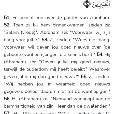
ٱلْغَـٰبِرِينَ
﴿٦٠﴾
51.
En bericht hun over de gasten van Abraham.
52.
Toen zij bij hem binnenkwamen, zeiden zij:
"Salām (vrede)". Abraham zei: "Voorwaar, wij zijn
bang voor jullie."
53.
Zij zeiden: "Wees niet bang.
Voorwaar, wij geven jou goed nieuws over (de
geboorte van) een jongen, die kennis bezit."
54.
Hij
(Abraham) zei: "Geven jullie mij goed nieuws,
terwijl de ouderdom mij heeft bereikt? Waarover
geven jullie mij dan goed nieuws?"
55.
Zij zeiden:
"Wij hebben jou in waarheid goed nieuws
gegeven, behoor daarom niet tot de wanhopigen."
56.
Hij (Abraham) zei: "Niemand wanhoopt aan de
barmhartigheid van zijn Heer dan de dwalenden."
57.
Hij (Abraham) zei: "Wat is jullie zaak, O,