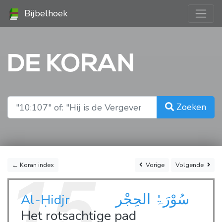
Bijbelhoek
DE KORAN
Zoeken
← Koran index
Vorige
Volgende
15
سُوْرَۃُ الحِجْر
Al-Ḥidjr
Het rotsachtige pad