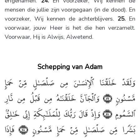
erfgenamen.
24.
En voorzeker, Wij kennen de
mensen die jullie zijn voorgegaan (in de dood). En
voorzeker, Wij kennen de achterblijvers.
25.
En
voorwaar, jouw Heer is het die hen verzamelt.
Voorwaar, Hij is Alwijs, Alwetend.
Schepping van Adam
وَلَقَدْ خَلَقْنَا ٱلْإِنسَـٰنَ مِن صَلْصَـٰلٍۢ مِّنْ حَمَإٍۢ
مَّسْنُونٍۢ
وَٱلْجَآنَّ خَلَقْنَـٰهُ مِن قَبْلُ مِن نَّارِ
﴿٢٦﴾
ٱلسَّمُومِ
وَإِذْ قَالَ رَبُّكَ لِلْمَلَـٰٓئِكَةِ إِنِّى خَـٰلِقٌۢ
﴿٢٧﴾
بَشَرًۭا مِّن صَلْصَـٰلٍۢ مِّنْ حَمَإٍۢ مَّسْنُونٍۢ
فَإِذَا
﴿٢٨﴾