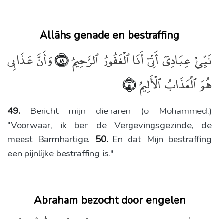
Allāhs genade en bestraffing
نَبِّئْ عِبَادِىٓ أَنِّىٓ أَنَا ٱلْغَفُورُ ٱلرَّحِيمُ
وَأَنَّ عَذَابِى
﴿٤٩﴾
هُوَ ٱلْعَذَابُ ٱلْأَلِيمُ
﴿٥٠﴾
49.
Bericht mijn dienaren (o Mohammed:)
"Voorwaar, ik ben de Vergevingsgezinde, de
meest Barmhartige.
50.
En dat Mijn bestraffing
een pijnlijke bestraffing is."
Abraham bezocht door engelen