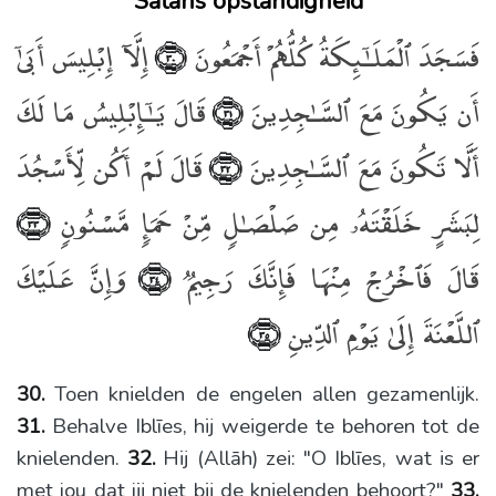
Satans opstandigheid
فَسَجَدَ ٱلْمَلَـٰٓئِكَةُ كُلُّهُمْ أَجْمَعُونَ
إِلَّآ إِبْلِيسَ أَبَىٰٓ
﴿٣٠﴾
أَن يَكُونَ مَعَ ٱلسَّـٰجِدِينَ
قَالَ يَـٰٓإِبْلِيسُ مَا لَكَ
﴿٣١﴾
أَلَّا تَكُونَ مَعَ ٱلسَّـٰجِدِينَ
قَالَ لَمْ أَكُن لِّأَسْجُدَ
﴿٣٢﴾
لِبَشَرٍ خَلَقْتَهُۥ مِن صَلْصَـٰلٍۢ مِّنْ حَمَإٍۢ مَّسْنُونٍۢ
﴿٣٣﴾
قَالَ فَٱخْرُجْ مِنْهَا فَإِنَّكَ رَجِيمٌۭ
وَإِنَّ عَلَيْكَ
﴿٣٤﴾
ٱللَّعْنَةَ إِلَىٰ يَوْمِ ٱلدِّينِ
﴿٣٥﴾
30.
Toen knielden de engelen allen gezamenlijk.
31.
Behalve Iblīes, hij weigerde te behoren tot de
knielenden.
32.
Hij (Allāh) zei: "O Iblīes, wat is er
met jou dat jij niet bij de knielenden behoort?"
33.