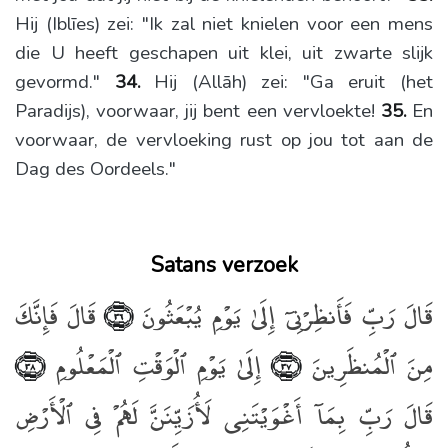
Hij (Iblīes) zei: "Ik zal niet knielen voor een mens
die U heeft geschapen uit klei, uit zwarte slijk
gevormd."
34.
Hij (Allāh) zei: "Ga eruit (het
Paradijs), voorwaar, jij bent een vervloekte!
35.
En
voorwaar, de vervloeking rust op jou tot aan de
Dag des Oordeels."
Satans verzoek
قَالَ رَبِّ فَأَنظِرْنِىٓ إِلَىٰ يَوْمِ يُبْعَثُونَ
قَالَ فَإِنَّكَ
﴿٣٦﴾
مِنَ ٱلْمُنظَرِينَ
إِلَىٰ يَوْمِ ٱلْوَقْتِ ٱلْمَعْلُومِ
﴿٣٨﴾
﴿٣٧﴾
قَالَ رَبِّ بِمَآ أَغْوَيْتَنِى لَأُزَيِّنَنَّ لَهُمْ فِى ٱلْأَرْضِ