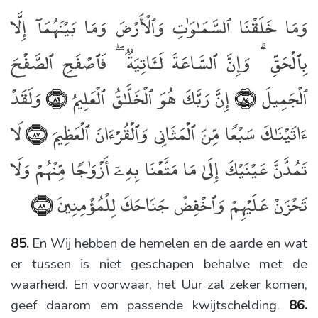
وَمَا خَلَقْنَا ٱلسَّمَـٰوَٰتِ وَٱلْأَرْضَ وَمَا بَيْنَهُمَآ إِلَّا
بِٱلْحَقِّ ۗ وَإِنَّ ٱلسَّاعَةَ لَـَٔاتِيَةٌۭ ۖ فَٱصْفَحِ ٱلصَّفْحَ
ٱلْجَمِيلَ
إِنَّ رَبَّكَ هُوَ ٱلْخَلَّـٰقُ ٱلْعَلِيمُ
وَلَقَدْ
﴿٨٦﴾
﴿٨٥﴾
ءَاتَيْنَـٰكَ سَبْعًۭا مِّنَ ٱلْمَثَانِى وَٱلْقُرْءَانَ ٱلْعَظِيمَ
لَا
﴿٨٧﴾
تَمُدَّنَّ عَيْنَيْكَ إِلَىٰ مَا مَتَّعْنَا بِهِۦٓ أَزْوَٰجًۭا مِّنْهُمْ وَلَا
تَحْزَنْ عَلَيْهِمْ وَٱخْفِضْ جَنَاحَكَ لِلْمُؤْمِنِينَ
﴿٨٨﴾
85.
En Wij hebben de hemelen en de aarde en wat
er tussen is niet geschapen behalve met de
waarheid. En voorwaar, het Uur zal zeker komen,
geef daarom em passende kwijtschelding.
86.