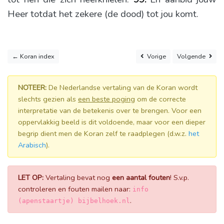
Heer totdat het zekere (de dood) tot jou komt.
← Koran index
Vorige
Volgende
NOTEER:
De Nederlandse vertaling van de Koran wordt
slechts gezien als
een beste poging
om de correcte
interpretatie van de betekenis over te brengen. Voor een
oppervlakkig beeld is dit voldoende, maar voor een dieper
begrip dient men de Koran zelf te raadplegen (d.w.z.
het
Arabisch
).
LET OP:
Vertaling bevat nog
een aantal fouten
! S.v.p.
controleren en fouten mailen naar:
info
.
(apenstaartje) bijbelhoek.nl