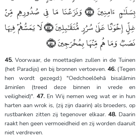
بِسَلَـٰمٍ ءَامِنِينَ
وَنَزَعْنَا مَا فِى صُدُورِهِم مِّنْ
﴿٤٦﴾
غِلٍّ إِخْوَٰنًا عَلَىٰ سُرُرٍۢ مُّتَقَـٰبِلِينَ
لَا يَمَسُّهُمْ فِيهَا
﴿٤٧﴾
نَصَبٌۭ وَمَا هُم مِّنْهَا بِمُخْرَجِينَ
﴿٤٨﴾
45.
Voorwaar, de moettaqīen zullen in de Tuinen
(het Paradijs) en bij bronnen vertoeven.
46.
(Tegen
hen wordt gezegd:) "Oedchoelōehā bisalāmin
āminīen (treed deze binnen in vrede en
veiligheid)".
47.
En Wij nemen weg wat er in hun
harten aan wrok is, (zij zijn daarin) als broeders, op
rustbanken zitten zij tegenover elkaar.
48.
Daarin
raakt hen geen vermoeidheid en zij worden daaruit
niet verdreven.