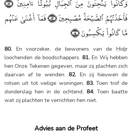
وَكَانُوا۟ يَنْحِتُونَ مِنَ ٱلْجِبَالِ بُيُوتًا ءَامِنِينَ
﴿٨٢﴾
فَأَخَذَتْهُمُ ٱلصَّيْحَةُ مُصْبِحِينَ
فَمَآ أَغْنَىٰ عَنْهُم
﴿٨٣﴾
مَّا كَانُوا۟ يَكْسِبُونَ
﴿٨٤﴾
80.
En voorzeker, de bewoners van de Ḥidjr
loochenden de boodschappers.
81.
En Wij hebben
hen Onze Tekenen gegeven, maar zij plachten zich
daarvan af te wenden.
82.
En zij hieuwen de
rotsen uit tot veilige woningen.
83.
Toen trof de
donderslag hen in de ochtend.
84.
Toen baatte
wat zij plachten te verrichten hen niet.
Advies aan de Profeet