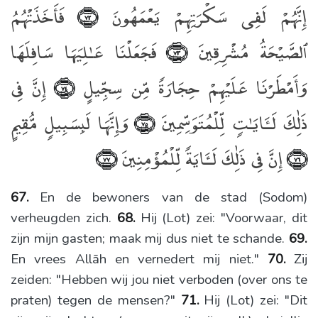
إِنَّهُمْ لَفِى سَكْرَتِهِمْ يَعْمَهُونَ
فَأَخَذَتْهُمُ
﴿٧٢﴾
ٱلصَّيْحَةُ مُشْرِقِينَ
فَجَعَلْنَا عَـٰلِيَهَا سَافِلَهَا
﴿٧٣﴾
وَأَمْطَرْنَا عَلَيْهِمْ حِجَارَةًۭ مِّن سِجِّيلٍ
إِنَّ فِى
﴿٧٤﴾
ذَٰلِكَ لَـَٔايَـٰتٍۢ لِّلْمُتَوَسِّمِينَ
وَإِنَّهَا لَبِسَبِيلٍۢ مُّقِيمٍ
﴿٧٥﴾
إِنَّ فِى ذَٰلِكَ لَـَٔايَةًۭ لِّلْمُؤْمِنِينَ
﴿٧٧﴾
﴿٧٦﴾
67.
En de bewoners van de stad (Sodom)
verheugden zich.
68.
Hij (Lot) zei: "Voorwaar, dit
zijn mijn gasten; maak mij dus niet te schande.
69.
En vrees Allāh en vernedert mij niet."
70.
Zij
zeiden: "Hebben wij jou niet verboden (over ons te
praten) tegen de mensen?"
71.
Hij (Lot) zei: "Dit