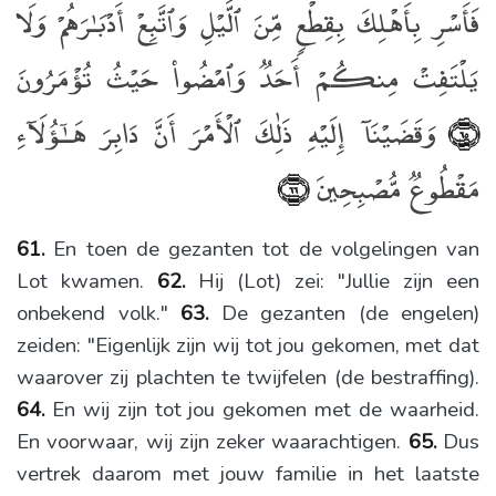
فَأَسْرِ بِأَهْلِكَ بِقِطْعٍۢ مِّنَ ٱلَّيْلِ وَٱتَّبِعْ أَدْبَـٰرَهُمْ وَلَا
يَلْتَفِتْ مِنكُمْ أَحَدٌۭ وَٱمْضُوا۟ حَيْثُ تُؤْمَرُونَ
وَقَضَيْنَآ إِلَيْهِ ذَٰلِكَ ٱلْأَمْرَ أَنَّ دَابِرَ هَـٰٓؤُلَآءِ
﴿٦٥﴾
مَقْطُوعٌۭ مُّصْبِحِينَ
﴿٦٦﴾
61.
En toen de gezanten tot de volgelingen van
Lot kwamen.
62.
Hij (Lot) zei: "Jullie zijn een
onbekend volk."
63.
De gezanten (de engelen)
zeiden: "Eigenlijk zijn wij tot jou gekomen, met dat
waarover zij plachten te twijfelen (de bestraffing).
64.
En wij zijn tot jou gekomen met de waarheid.
En voorwaar, wij zijn zeker waarachtigen.
65.
Dus
vertrek daarom met jouw familie in het laatste