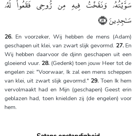
سَوَّيْتُهُۥ وَنَفَخْتُ فِيهِ مِن رُّوحِى فَقَعُوا۟ لَهُۥ
سَـٰجِدِينَ
﴿٢٩﴾
26.
En voorzeker, Wij hebben de mens (Adam)
geschapen uit klei, van zwart slijk gevormd.
27.
En
Wij hebben daarvoor de djinn geschapen uit een
gloeiend vuur.
28.
(Gedenk) toen jouw Heer tot de
engelen zei: "Voorwaar, Ik zal een mens scheppen
van klei, uit zwart slijk gevormd."
29.
Toen Ik hem
vervolmaakt had en Mijn (geschapen) Geest erin
geblazen had, toen knielden zij (de engelen) voor
hem.