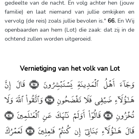
gedeelte van de nacht. En volg achter hen (jouw
familie) en laat niemand van jullie omkijken en
vervolg (de reis) zoals jullie bevolen is."
66.
En Wij
openbaarden aan hem (Lot) die zaak: dat zij in de
ochtend zullen worden uitgeroeid.
Vernietiging van het volk van Lot
وَجَآءَ أَهْلُ ٱلْمَدِينَةِ يَسْتَبْشِرُونَ
قَالَ إِنَّ
﴿٦٧﴾
هَـٰٓؤُلَآءِ ضَيْفِى فَلَا تَفْضَحُونِ
وَٱتَّقُوا۟ ٱللَّهَ وَلَا
﴿٦٨﴾
تُخْزُونِ
قَالُوٓا۟ أَوَلَمْ نَنْهَكَ عَنِ ٱلْعَـٰلَمِينَ
﴿٧٠﴾
﴿٦٩﴾
قَالَ هَـٰٓؤُلَآءِ بَنَاتِىٓ إِن كُنتُمْ فَـٰعِلِينَ
لَعَمْرُكَ
﴿٧١﴾