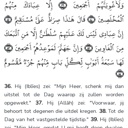
وَلَأُغْوِيَنَّهُمْ أَجْمَعِينَ
إِلَّا عِبَادَكَ مِنْهُمُ
﴿٣٩﴾
ٱلْمُخْلَصِينَ
قَالَ هَـٰذَا صِرَٰطٌ عَلَىَّ مُسْتَقِيمٌ
﴿٤١﴾
﴿٤٠﴾
إِنَّ عِبَادِى لَيْسَ لَكَ عَلَيْهِمْ سُلْطَـٰنٌ إِلَّا مَنِ ٱتَّبَعَكَ
مِنَ ٱلْغَاوِينَ
وَإِنَّ جَهَنَّمَ لَمَوْعِدُهُمْ أَجْمَعِينَ
﴿٤٣﴾
﴿٤٢﴾
لَهَا سَبْعَةُ أَبْوَٰبٍۢ لِّكُلِّ بَابٍۢ مِّنْهُمْ جُزْءٌۭ مَّقْسُومٌ
﴿٤٤﴾
36.
Hij (Iblīes) zei: "Mijn Heer, schenk mij dan
uitstel tot de Dag waarop zij zullen worden
opgewekt."
37.
Hij (Allāh) zei: "Voorwaar, jij
behoort tot degenen die uitdel kregen.
38.
Tot de
Dag van het vastgestelde tijdstip."
39.
Hij (Iblīes)
zei. "Mijn Heer, omdat U mij heeft doen dwalen,