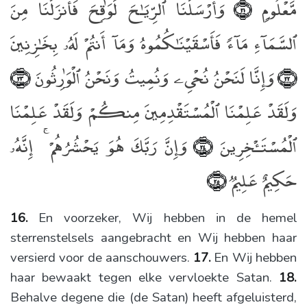
مَّعْلُومٍۢ
وَأَرْسَلْنَا ٱلرِّيَـٰحَ لَوَٰقِحَ فَأَنزَلْنَا مِنَ
﴿٢١﴾
ٱلسَّمَآءِ مَآءًۭ فَأَسْقَيْنَـٰكُمُوهُ وَمَآ أَنتُمْ لَهُۥ بِخَـٰزِنِينَ
وَإِنَّا لَنَحْنُ نُحْىِۦ وَنُمِيتُ وَنَحْنُ ٱلْوَٰرِثُونَ
﴿٢٣﴾
﴿٢٢﴾
وَلَقَدْ عَلِمْنَا ٱلْمُسْتَقْدِمِينَ مِنكُمْ وَلَقَدْ عَلِمْنَا
ٱلْمُسْتَـْٔخِرِينَ
وَإِنَّ رَبَّكَ هُوَ يَحْشُرُهُمْ ۚ إِنَّهُۥ
﴿٢٤﴾
حَكِيمٌ عَلِيمٌۭ
﴿٢٥﴾
16.
En voorzeker, Wij hebben in de hemel
sterrenstelsels aangebracht en Wij hebben haar
versierd voor de aanschouwers.
17.
En Wij hebben
haar bewaakt tegen elke vervloekte Satan.
18.
Behalve degene die (de Satan) heeft afgeluisterd,