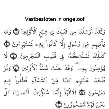
Vastbesloten in ongeloof
وَلَقَدْ أَرْسَلْنَا مِن قَبْلِكَ فِى شِيَعِ ٱلْأَوَّلِينَ
وَمَا
﴿١٠﴾
يَأْتِيهِم مِّن رَّسُولٍ إِلَّا كَانُوا۟ بِهِۦ يَسْتَهْزِءُونَ
﴿١١﴾
كَذَٰلِكَ نَسْلُكُهُۥ فِى قُلُوبِ ٱلْمُجْرِمِينَ
لَا
﴿١٢﴾
يُؤْمِنُونَ بِهِۦ ۖ وَقَدْ خَلَتْ سُنَّةُ ٱلْأَوَّلِينَ
وَلَوْ
﴿١٣﴾
فَتَحْنَا عَلَيْهِم بَابًۭا مِّنَ ٱلسَّمَآءِ فَظَلُّوا۟ فِيهِ
يَعْرُجُونَ
لَقَالُوٓا۟ إِنَّمَا سُكِّرَتْ أَبْصَـٰرُنَا بَلْ
﴿١٤﴾
نَحْنُ قَوْمٌۭ مَّسْحُورُونَ
﴿١٥﴾