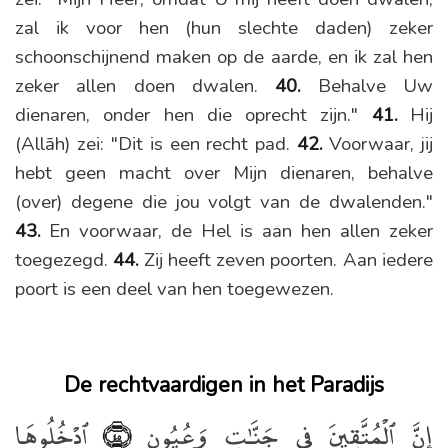
zal ik voor hen (hun slechte daden) zeker
schoonschijnend maken op de aarde, en ik zal hen
zeker allen doen dwalen.
40.
Behalve Uw
dienaren, onder hen die oprecht zijn."
41.
Hij
(Allāh) zei: "Dit is een recht pad.
42.
Voorwaar, jij
hebt geen macht over Mijn dienaren, behalve
(over) degene die jou volgt van de dwalenden."
43.
En voorwaar, de Hel is aan hen allen zeker
toegezegd.
44.
Zij heeft zeven poorten. Aan iedere
poort is een deel van hen toegewezen.
De rechtvaardigen in het Paradijs
إِنَّ ٱلْمُتَّقِينَ فِى جَنَّـٰتٍۢ وَعُيُونٍ
ٱدْخُلُوهَا
﴿٤٥﴾