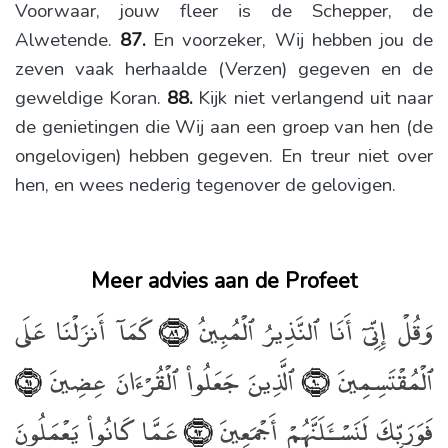
Voorwaar, jouw fleer is de Schepper, de
Alwetende.
87.
En voorzeker, Wij hebben jou de
zeven vaak herhaalde (Verzen) gegeven en de
geweldige Koran.
88.
Kijk niet verlangend uit naar
de genietingen die Wij aan een groep van hen (de
ongelovigen) hebben gegeven. En treur niet over
hen, en wees nederig tegenover de gelovigen.
Meer advies aan de Profeet
وَقُلْ إِنِّىٓ أَنَا ٱلنَّذِيرُ ٱلْمُبِينُ
كَمَآ أَنزَلْنَا عَلَى
﴿٨٩﴾
ٱلْمُقْتَسِمِينَ
ٱلَّذِينَ جَعَلُوا۟ ٱلْقُرْءَانَ عِضِينَ
﴿٩١﴾
﴿٩٠﴾
فَوَرَبِّكَ لَنَسْـَٔلَنَّهُمْ أَجْمَعِينَ
عَمَّا كَانُوا۟ يَعْمَلُونَ
﴿٩٢﴾