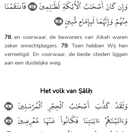
وَإِن كَانَ أَصْحَـٰبُ ٱلْأَيْكَةِ لَظَـٰلِمِينَ
فَٱنتَقَمْنَا
﴿٧٨﴾
مِنْهُمْ وَإِنَّهُمَا لَبِإِمَامٍۢ مُّبِينٍۢ
﴿٧٩﴾
78.
en voorwaar, de bewoners van Aikah waren
zeker onrechtplegers.
79.
Toen hebben Wij hen
vernietigd. En voorwaar, de beide steden liggen
aan een duidelijke weg.
Het volk van Ṣāliḥ
وَلَقَدْ كَذَّبَ أَصْحَـٰبُ ٱلْحِجْرِ ٱلْمُرْسَلِينَ
﴿٨٠﴾
وَءَاتَيْنَـٰهُمْ ءَايَـٰتِنَا فَكَانُوا۟ عَنْهَا مُعْرِضِينَ
﴿٨١﴾