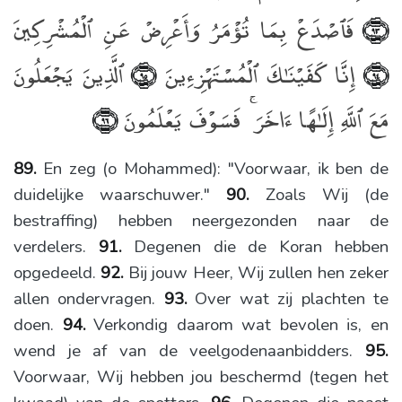
فَٱصْدَعْ بِمَا تُؤْمَرُ وَأَعْرِضْ عَنِ ٱلْمُشْرِكِينَ
﴿٩٣﴾
إِنَّا كَفَيْنَـٰكَ ٱلْمُسْتَهْزِءِينَ
ٱلَّذِينَ يَجْعَلُونَ
﴿٩٥﴾
﴿٩٤﴾
مَعَ ٱللَّهِ إِلَـٰهًا ءَاخَرَ ۚ فَسَوْفَ يَعْلَمُونَ
﴿٩٦﴾
89.
En zeg (o Mohammed): "Voorwaar, ik ben de
duidelijke waarschuwer."
90.
Zoals Wij (de
bestraffing) hebben neergezonden naar de
verdelers.
91.
Degenen die de Koran hebben
opgedeeld.
92.
Bij jouw Heer, Wij zullen hen zeker
allen ondervragen.
93.
Over wat zij plachten te
doen.
94.
Verkondig daarom wat bevolen is, en
wend je af van de veelgodenaanbidders.
95.
Voorwaar, Wij hebben jou beschermd (tegen het