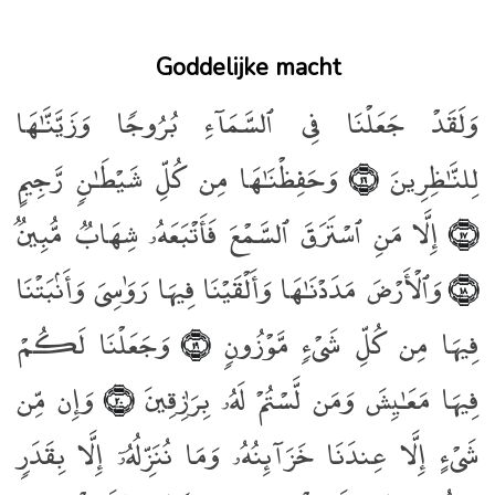
Goddelijke macht
وَلَقَدْ جَعَلْنَا فِى ٱلسَّمَآءِ بُرُوجًۭا وَزَيَّنَّـٰهَا
لِلنَّـٰظِرِينَ
وَحَفِظْنَـٰهَا مِن كُلِّ شَيْطَـٰنٍۢ رَّجِيمٍ
﴿١٦﴾
إِلَّا مَنِ ٱسْتَرَقَ ٱلسَّمْعَ فَأَتْبَعَهُۥ شِهَابٌۭ مُّبِينٌۭ
﴿١٧﴾
وَٱلْأَرْضَ مَدَدْنَـٰهَا وَأَلْقَيْنَا فِيهَا رَوَٰسِىَ وَأَنۢبَتْنَا
﴿١٨﴾
فِيهَا مِن كُلِّ شَىْءٍۢ مَّوْزُونٍۢ
وَجَعَلْنَا لَكُمْ
﴿١٩﴾
فِيهَا مَعَـٰيِشَ وَمَن لَّسْتُمْ لَهُۥ بِرَٰزِقِينَ
وَإِن مِّن
﴿٢٠﴾
شَىْءٍ إِلَّا عِندَنَا خَزَآئِنُهُۥ وَمَا نُنَزِّلُهُۥٓ إِلَّا بِقَدَرٍۢ