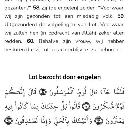
gezanten?"
58.
Zij (de engelen) zeiden: "Voorwaar,
wij zijn gezonden tot een misdadig volk.
59.
Uitgezonderd de volgelingen van Lot. Voorwaar,
wij zullen hen (in opdracht van Allāh) zeker allen
redden.
60.
Behalve zijn vrouw, wij hebben
besloten dat zij tot de achterblijvers zal behoren."
Lot bezocht door engelen
فَلَمَّا جَآءَ ءَالَ لُوطٍ ٱلْمُرْسَلُونَ
قَالَ إِنَّكُمْ
﴿٦١﴾
قَوْمٌۭ مُّنكَرُونَ
قَالُوا۟ بَلْ جِئْنَـٰكَ بِمَا كَانُوا۟ فِيهِ
﴿٦٢﴾
يَمْتَرُونَ
وَأَتَيْنَـٰكَ بِٱلْحَقِّ وَإِنَّا لَصَـٰدِقُونَ
﴿٦٤﴾
﴿٦٣﴾