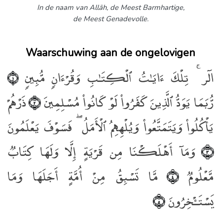
In de naam van Allāh,
de Meest Barmhartige,
de Meest Genadevolle.
Waarschuwing aan de ongelovigen
الٓر ۚ تِلْكَ ءَايَـٰتُ ٱلْكِتَـٰبِ وَقُرْءَانٍۢ مُّبِينٍۢ
﴿١﴾
رُّبَمَا يَوَدُّ ٱلَّذِينَ كَفَرُوا۟ لَوْ كَانُوا۟ مُسْلِمِينَ
ذَرْهُمْ
﴿٢﴾
يَأْكُلُوا۟ وَيَتَمَتَّعُوا۟ وَيُلْهِهِمُ ٱلْأَمَلُ ۖ فَسَوْفَ يَعْلَمُونَ
وَمَآ أَهْلَكْنَا مِن قَرْيَةٍ إِلَّا وَلَهَا كِتَابٌۭ
﴿٣﴾
مَّعْلُومٌۭ
مَّا تَسْبِقُ مِنْ أُمَّةٍ أَجَلَهَا وَمَا
﴿٤﴾
يَسْتَـْٔخِرُونَ
﴿٥﴾