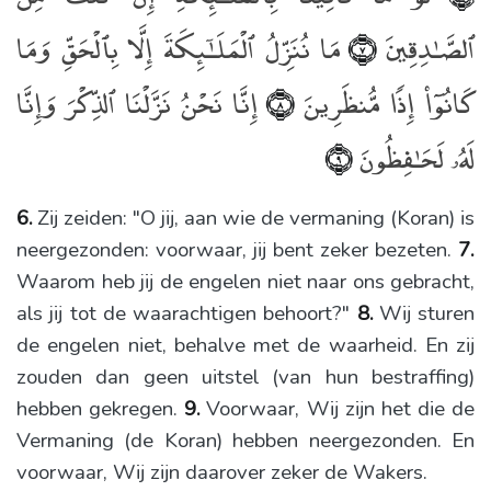
ٱلصَّـٰدِقِينَ
مَا نُنَزِّلُ ٱلْمَلَـٰٓئِكَةَ إِلَّا بِٱلْحَقِّ وَمَا
﴿٧﴾
كَانُوٓا۟ إِذًۭا مُّنظَرِينَ
إِنَّا نَحْنُ نَزَّلْنَا ٱلذِّكْرَ وَإِنَّا
﴿٨﴾
لَهُۥ لَحَـٰفِظُونَ
﴿٩﴾
6.
Zij zeiden: "O jij, aan wie de vermaning (Koran) is
neergezonden: voorwaar, jij bent zeker bezeten.
7.
Waarom heb jij de engelen niet naar ons gebracht,
als jij tot de waarachtigen behoort?"
8.
Wij sturen
de engelen niet, behalve met de waarheid. En zij
zouden dan geen uitstel (van hun bestraffing)
hebben gekregen.
9.
Voorwaar, Wij zijn het die de
Vermaning (de Koran) hebben neergezonden. En
voorwaar, Wij zijn daarover zeker de Wakers.