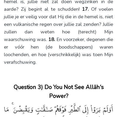
hemel is, jullie niet zal doen wegzinken in de
aarde? Zij begint al te schudden!
17.
Of voelen
jullie je er veilig voor dat Hij die in de hemel is, niet
een vulkanische regen over jullie zal zenden? Jullie
zullen dan weten hoe (terecht) Mijn
waarschuwing was.
18.
En voorzeker, degenen die
er vóór hen (de boodschappers) waren
loochenden, en hoe (verschrikkelijk) was toen Mijn
verafschuwing.
Question 3) Do You Not See Allāh's
Power?
أَوَلَمْ يَرَوْا۟ إِلَى ٱلطَّيْرِ فَوْقَهُمْ صَـٰٓفَّـٰتٍۢ وَيَقْبِضْنَ ۚ مَا