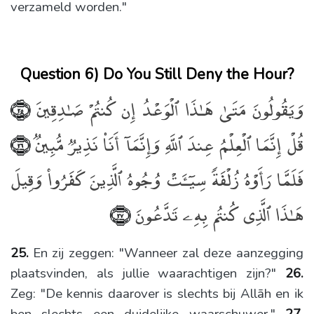
verzameld worden."
Question 6) Do You Still Deny the Hour?
وَيَقُولُونَ مَتَىٰ هَـٰذَا ٱلْوَعْدُ إِن كُنتُمْ صَـٰدِقِينَ
﴿٢٥﴾
قُلْ إِنَّمَا ٱلْعِلْمُ عِندَ ٱللَّهِ وَإِنَّمَآ أَنَا۠ نَذِيرٌۭ مُّبِينٌۭ
﴿٢٦﴾
فَلَمَّا رَأَوْهُ زُلْفَةًۭ سِيٓـَٔتْ وُجُوهُ ٱلَّذِينَ كَفَرُوا۟ وَقِيلَ
هَـٰذَا ٱلَّذِى كُنتُم بِهِۦ تَدَّعُونَ
﴿٢٧﴾
25.
En zij zeggen: "Wanneer zal deze aanzegging
plaatsvinden, als jullie waarachtigen zijn?"
26.
Zeg: "De kennis daarover is slechts bij Allāh en ik