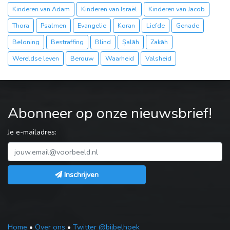
Kinderen van Adam
Kinderen van Israël
Kinderen van Jacob
Thora
Psalmen
Evangelie
Koran
Liefde
Genade
Beloning
Bestraffing
Blind
Ṣalāh
Zakāh
Wereldse leven
Berouw
Waarheid
Valsheid
Abonneer op onze nieuwsbrief!
Je e-mailadres:
Inschrijven
Home
•
Over ons
•
Twitter @bijbelhoek