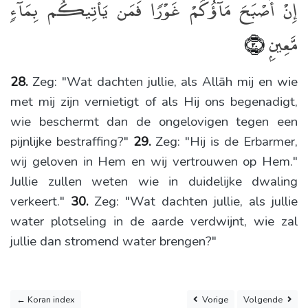
إِنْ أَصْبَحَ مَآؤُكُمْ غَوْرًۭا فَمَن يَأْتِيكُم بِمَآءٍۢ
مَّعِينٍۭ
﴿٣٠﴾
28.
Zeg: "Wat dachten jullie, als Allāh mij en wie
met mij zijn vernietigt of als Hij ons begenadigt,
wie beschermt dan de ongelovigen tegen een
pijnlijke bestraffing?"
29.
Zeg: "Hij is de Erbarmer,
wij geloven in Hem en wij vertrouwen op Hem."
Jullie zullen weten wie in duidelijke dwaling
verkeert."
30.
Zeg: "Wat dachten jullie, als jullie
water plotseling in de aarde verdwijnt, wie zal
jullie dan stromend water brengen?"
← Koran index
Vorige
Volgende