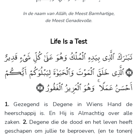
In de naam van Allāh,
de Meest Barmhartige,
de Meest Genadevolle.
Life Is a Test
تَبَـٰرَكَ ٱلَّذِى بِيَدِهِ ٱلْمُلْكُ وَهُوَ عَلَىٰ كُلِّ شَىْءٍۢ قَدِيرٌ
ٱلَّذِى خَلَقَ ٱلْمَوْتَ وَٱلْحَيَوٰةَ لِيَبْلُوَكُمْ أَيُّكُمْ
﴿١﴾
أَحْسَنُ عَمَلًۭا ۚ وَهُوَ ٱلْعَزِيزُ ٱلْغَفُورُ
﴿٢﴾
1.
Gezegend is Degene in Wiens Hand de
heerschappij is. En Hij is Almachtig over alle
zaken.
2.
Degene die de dood en het leven heeft
geschapen om jullie te beproeven, (en te tonen)