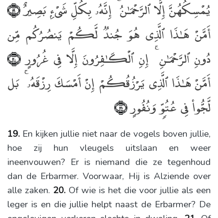
يُمْسِكُهُنَّ إِلَّا ٱلرَّحْمَـٰنُ ۚ إِنَّهُۥ بِكُلِّ شَىْءٍۭ بَصِيرٌ
﴿١٩﴾
أَمَّنْ هَـٰذَا ٱلَّذِى هُوَ جُندٌۭ لَّكُمْ يَنصُرُكُم مِّن
دُونِ ٱلرَّحْمَـٰنِ ۚ إِنِ ٱلْكَـٰفِرُونَ إِلَّا فِى غُرُورٍ
﴿٢٠﴾
أَمَّنْ هَـٰذَا ٱلَّذِى يَرْزُقُكُمْ إِنْ أَمْسَكَ رِزْقَهُۥ ۚ بَل
لَّجُّوا۟ فِى عُتُوٍّۢ وَنُفُورٍ
﴿٢١﴾
19.
En kijken jullie niet naar de vogels boven jullie,
hoe zij hun vleugels uitslaan en weer
ineenvouwen? Er is niemand die ze tegenhoud
dan de Erbarmer. Voorwaar, Hij is Alziende over
alle zaken.
20.
Of wie is het die voor jullie als een
leger is en die jullie helpt naast de Erbarmer? De