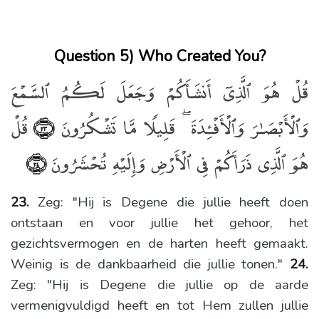
Question 5) Who Created You?
قُلْ هُوَ ٱلَّذِىٓ أَنشَأَكُمْ وَجَعَلَ لَكُمُ ٱلسَّمْعَ
وَٱلْأَبْصَـٰرَ وَٱلْأَفْـِٔدَةَ ۖ قَلِيلًۭا مَّا تَشْكُرُونَ
قُلْ
﴿٢٣﴾
هُوَ ٱلَّذِى ذَرَأَكُمْ فِى ٱلْأَرْضِ وَإِلَيْهِ تُحْشَرُونَ
﴿٢٤﴾
23.
Zeg: "Hij is Degene die jullie heeft doen
ontstaan en voor jullie het gehoor, het
gezichtsvermogen en de harten heeft gemaakt.
Weinig is de dankbaarheid die jullie tonen."
24.
Zeg: "Hij is Degene die jullie op de aarde
vermenigvuldigd heeft en tot Hem zullen jullie