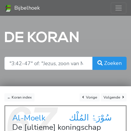
Bijbelhoek
DE KORAN
Zoeken
← Koran index
Vorige
Volgende
67
سُوْرَۃُ المُلْك
Al-Moelk
De [ultieme] koningschap