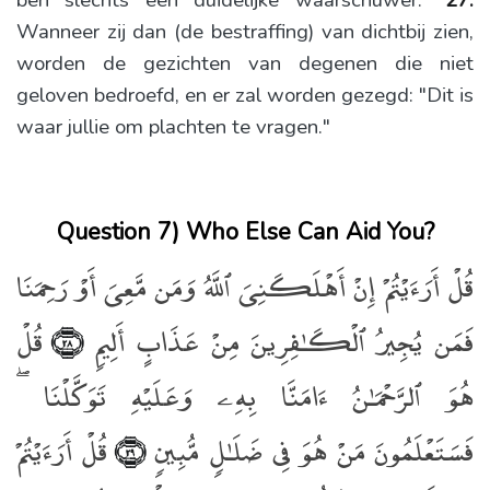
ben slechts een duidelijke waarschuwer."
27.
Wanneer zij dan (de bestraffing) van dichtbij zien,
worden de gezichten van degenen die niet
geloven bedroefd, en er zal worden gezegd: "Dit is
waar jullie om plachten te vragen."
Question 7) Who Else Can Aid You?
قُلْ أَرَءَيْتُمْ إِنْ أَهْلَكَنِىَ ٱللَّهُ وَمَن مَّعِىَ أَوْ رَحِمَنَا
فَمَن يُجِيرُ ٱلْكَـٰفِرِينَ مِنْ عَذَابٍ أَلِيمٍۢ
قُلْ
﴿٢٨﴾
هُوَ ٱلرَّحْمَـٰنُ ءَامَنَّا بِهِۦ وَعَلَيْهِ تَوَكَّلْنَا ۖ
فَسَتَعْلَمُونَ مَنْ هُوَ فِى ضَلَـٰلٍۢ مُّبِينٍۢ
قُلْ أَرَءَيْتُمْ
﴿٢٩﴾