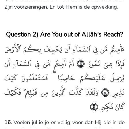
Zijn voorzieningen. En tot Hem is de opwekking.
Question 2) Are You out of Allāh's Reach?
ءَأَمِنتُم مَّن فِى ٱلسَّمَآءِ أَن يَخْسِفَ بِكُمُ ٱلْأَرْضَ
فَإِذَا هِىَ تَمُورُ
أَمْ أَمِنتُم مَّن فِى ٱلسَّمَآءِ أَن
﴿١٦﴾
يُرْسِلَ عَلَيْكُمْ حَاصِبًۭا ۖ فَسَتَعْلَمُونَ كَيْفَ
نَذِيرِ
وَلَقَدْ كَذَّبَ ٱلَّذِينَ مِن قَبْلِهِمْ فَكَيْفَ
﴿١٧﴾
كَانَ نَكِيرِ
﴿١٨﴾
16.
Voelen jullie je er veilig voor dat Hij die in de