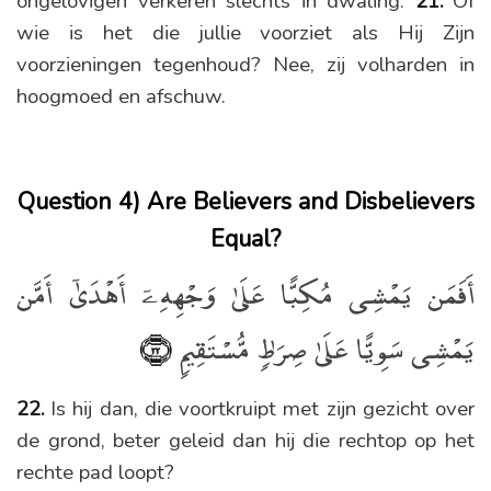
ongelovigen verkeren slechts in dwaling.
21.
Of
wie is het die jullie voorziet als Hij Zijn
voorzieningen tegenhoud? Nee, zij volharden in
hoogmoed en afschuw.
Question 4) Are Believers and Disbelievers
Equal?
أَفَمَن يَمْشِى مُكِبًّا عَلَىٰ وَجْهِهِۦٓ أَهْدَىٰٓ أَمَّن
يَمْشِى سَوِيًّا عَلَىٰ صِرَٰطٍۢ مُّسْتَقِيمٍۢ
﴿٢٢﴾
22.
Is hij dan, die voortkruipt met zijn gezicht over
de grond, beter geleid dan hij die rechtop op het
rechte pad loopt?