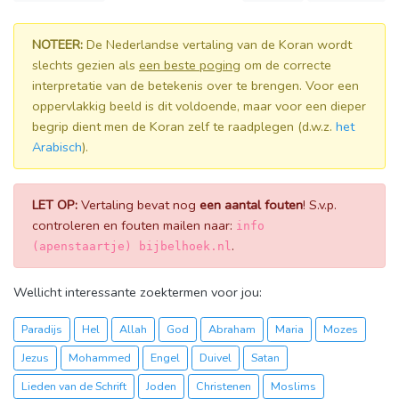
NOTEER:
De Nederlandse vertaling van de Koran wordt
slechts gezien als
een beste poging
om de correcte
interpretatie van de betekenis over te brengen. Voor een
oppervlakkig beeld is dit voldoende, maar voor een dieper
begrip dient men de Koran zelf te raadplegen (d.w.z.
het
Arabisch
).
LET OP:
Vertaling bevat nog
een aantal fouten
! S.v.p.
controleren en fouten mailen naar:
info
.
(apenstaartje) bijbelhoek.nl
Wellicht interessante zoektermen voor jou:
Paradijs
Hel
Allah
God
Abraham
Maria
Mozes
Jezus
Mohammed
Engel
Duivel
Satan
Lieden van de Schrift
Joden
Christenen
Moslims