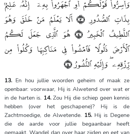
وَأَسِرُّوا۟ قَوْلَكُمْ أَوِ ٱجْهَرُوا۟ بِهِۦٓ ۖ إِنَّهُۥ عَلِيمٌۢ
بِذَاتِ ٱلصُّدُورِ
أَلَا يَعْلَمُ مَنْ خَلَقَ وَهُوَ
﴿١٣﴾
ٱللَّطِيفُ ٱلْخَبِيرُ
هُوَ ٱلَّذِى جَعَلَ لَكُمُ
﴿١٤﴾
ٱلْأَرْضَ ذَلُولًۭا فَٱمْشُوا۟ فِى مَنَاكِبِهَا وَكُلُوا۟ مِن
رِّزْقِهِۦ ۖ وَإِلَيْهِ ٱلنُّشُورُ
﴿١٥﴾
13.
En hou jullie woorden geheim of maak ze
openbaar: voorwaar, Hij is Alwetend over wat er
in de harten is.
14.
Zou Hij die schiep geen kennis
hebben (over het geschapene)? Hij is de
Zachtmoedige, de Alwetende.
15.
Hij is Degene
die de aarde voor jullie begaanbaar heeft
gemaakt. Wandel dan over haar zijden en eet van