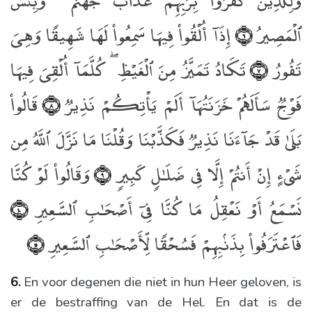
وَلِلَّذِينَ كَفَرُوا۟ بِرَبِّهِمْ عَذَابُ جَهَنَّمَ ۖ وَبِئْسَ
ٱلْمَصِيرُ
إِذَآ أُلْقُوا۟ فِيهَا سَمِعُوا۟ لَهَا شَهِيقًۭا وَهِىَ
﴿٦﴾
تَفُورُ
تَكَادُ تَمَيَّزُ مِنَ ٱلْغَيْظِ ۖ كُلَّمَآ أُلْقِىَ فِيهَا
﴿٧﴾
فَوْجٌۭ سَأَلَهُمْ خَزَنَتُهَآ أَلَمْ يَأْتِكُمْ نَذِيرٌۭ
قَالُوا۟
﴿٨﴾
بَلَىٰ قَدْ جَآءَنَا نَذِيرٌۭ فَكَذَّبْنَا وَقُلْنَا مَا نَزَّلَ ٱللَّهُ مِن
شَىْءٍ إِنْ أَنتُمْ إِلَّا فِى ضَلَـٰلٍۢ كَبِيرٍۢ
وَقَالُوا۟ لَوْ كُنَّا
﴿٩﴾
نَسْمَعُ أَوْ نَعْقِلُ مَا كُنَّا فِىٓ أَصْحَـٰبِ ٱلسَّعِيرِ
﴿١٠﴾
فَٱعْتَرَفُوا۟ بِذَنۢبِهِمْ فَسُحْقًۭا لِّأَصْحَـٰبِ ٱلسَّعِيرِ
﴿١١﴾
6.
En voor degenen die niet in hun Heer geloven, is
er de bestraffing van de Hel. En dat is de