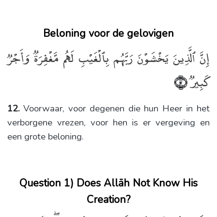
Beloning voor de gelovigen
إِنَّ ٱلَّذِينَ يَخْشَوْنَ رَبَّهُم بِٱلْغَيْبِ لَهُم مَّغْفِرَةٌۭ وَأَجْرٌۭ
كَبِيرٌۭ
﴿١٢﴾
12.
Voorwaar, voor degenen die hun Heer in het
verborgene vrezen, voor hen is er vergeving en
een grote beloning.
Question 1) Does Allāh Not Know His
Creation?