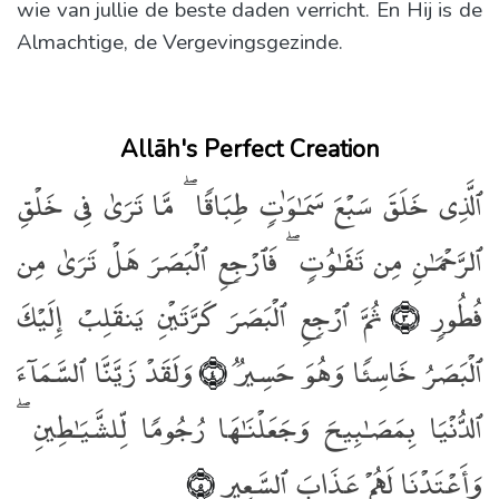
wie van jullie de beste daden verricht. En Hij is de
Almachtige, de Vergevingsgezinde.
Allāh's Perfect Creation
ٱلَّذِى خَلَقَ سَبْعَ سَمَـٰوَٰتٍۢ طِبَاقًۭا ۖ مَّا تَرَىٰ فِى خَلْقِ
ٱلرَّحْمَـٰنِ مِن تَفَـٰوُتٍۢ ۖ فَٱرْجِعِ ٱلْبَصَرَ هَلْ تَرَىٰ مِن
فُطُورٍۢ
ثُمَّ ٱرْجِعِ ٱلْبَصَرَ كَرَّتَيْنِ يَنقَلِبْ إِلَيْكَ
﴿٣﴾
ٱلْبَصَرُ خَاسِئًۭا وَهُوَ حَسِيرٌۭ
وَلَقَدْ زَيَّنَّا ٱلسَّمَآءَ
﴿٤﴾
ٱلدُّنْيَا بِمَصَـٰبِيحَ وَجَعَلْنَـٰهَا رُجُومًۭا لِّلشَّيَـٰطِينِ ۖ
وَأَعْتَدْنَا لَهُمْ عَذَابَ ٱلسَّعِيرِ
﴿٥﴾