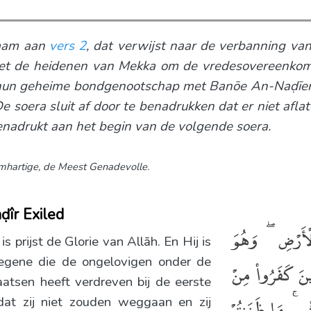
naam aan
vers 2
, dat verwijst naar de verbanning v
t de heidenen van Mekka om de vredesovereenkom
hun geheime bondgenootschap met Banōe An-Naḍīer.
De soera sluit af door te benadrukken dat er niet af
nadrukt aan het begin van de volgende soera.
hartige,
de Meest Genadevolle.
îr Exiled
لْأَرْضِ ۖ وَهُوَ
 prijst de Glorie van Allāh. En Hij is
Degene die de ongelovigen onder de
ينَ كَفَرُوا۟ مِنْ
atsen heeft verdreven bij de eerste
رِ ۚ مَا ظَنَنتُمْ
 dat zij niet zouden weggaan en zij