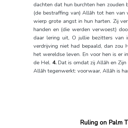
dachten dat hun burchten hen zouden
(de bestraffing van) Allāh tot hen van 
wierp grote angst in hun harten. Zij v
handen en (die werden verwoest) doo
daar lering uit, O jullie bezitters van 
verdrijving niet had bepaald, dan zou H
het wereldse leven. En voor hen is er i
de Hel.
4.
Dat is omdat zij Allāh en Zi
Allāh tegenwerkt: voorwaar, Allāh is har
Ruling on Palm T