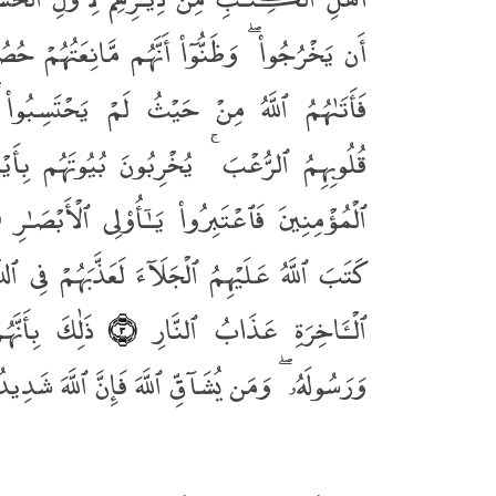
أَن يَخْرُجُوا۟ ۖ وَظَنُّوٓا۟ أَنَّهُم مَّانِعَتُهُمْ حُصُو
فَأَتَىٰهُمُ ٱللَّهُ مِنْ حَيْثُ لَمْ يَحْتَسِبُوا
قُلُوبِهِمُ ٱلرُّعْبَ ۚ يُخْرِبُونَ بُيُوتَهُم بِأَيْ
ٱلْمُؤْمِنِينَ فَٱعْتَبِرُوا۟ يَـٰٓأُو۟لِى ٱلْأَبْصَـٰرِ
كَتَبَ ٱللَّهُ عَلَيْهِمُ ٱلْجَلَآءَ لَعَذَّبَهُمْ فِى ٱلدُّ
ٱلْـَٔاخِرَةِ عَذَابُ ٱلنَّارِ
ذَٰلِكَ بِأَنَّهُ
﴿٣﴾
وَرَسُولَهُۥ ۖ وَمَن يُشَآقِّ ٱللَّهَ فَإِنَّ ٱللَّهَ شَدِ