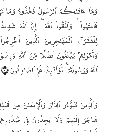
وَمَآ ءَاتَىٰكُمُ ٱلرَّسُولُ فَخُذُوهُ وَمَا ن
فَٱنتَهُوا۟ ۚ وَٱتَّقُوا۟ ٱللَّهَ ۖ إِنَّ ٱللَّهَ شَدِ
لِلْفُقَرَآءِ ٱلْمُهَـٰجِرِينَ ٱلَّذِينَ أُخْرِجُوا۟
وَأَمْوَٰلِهِمْ يَبْتَغُونَ فَضْلًۭا مِّنَ ٱللَّهِ وَرِضْو
ٱللَّهَ وَرَسُولَهُۥٓ ۚ أُو۟لَـٰٓئِكَ هُمُ ٱلصَّـٰدِقُونَ
﴿٨﴾
وَٱلَّذِينَ تَبَوَّءُو ٱلدَّارَ وَٱلْإِيمَـٰنَ مِن قَبْلِه
هَاجَرَ إِلَيْهِمْ وَلَا يَجِدُونَ فِى صُدُورِهِمْ 