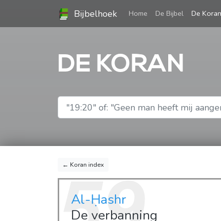
Bijbelhoek
(current)
Home
De Bijbel
De Kora
DE KORAN
← Koran index
59
Al-Ḥashr
De verbanning