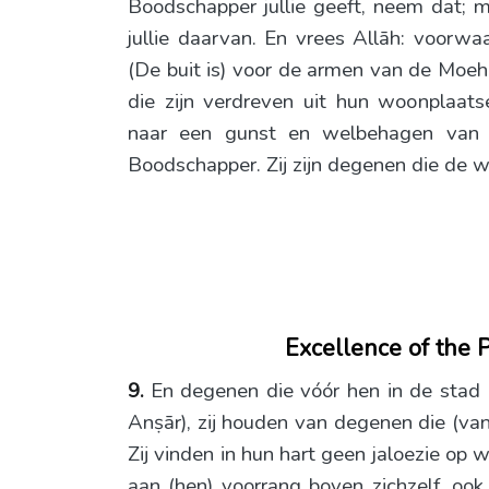
Boodschapper jullie geeft, neem dat; ma
jullie daarvan. En vrees Allāh: voorwaa
(De buit is) voor de armen van de Moeh
die zijn verdreven uit hun woonplaats
naar een gunst en welbehagen van A
Boodschapper. Zij zijn degenen die de w
Excellence of the 
9.
En degenen die vóór hen in de stad
Anṣār), zij houden van degenen die (van
Zij vinden in hun hart geen jaloezie op 
aan (hen) voorrang boven zichzelf, ook