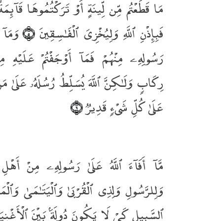
مَا قَطَعْتُم مِّن لِّينَةٍ أَوْ تَرَكْتُمُوهَا قَآئِمَةً
فَبِإِذْنِ ٱللَّهِ وَلِيُخْزِىَ ٱلْفَـٰسِقِينَ
وَمَآ أ
﴿٥﴾
رَسُولِهِۦ مِنْهُمْ فَمَآ أَوْجَفْتُمْ عَلَيْهِ م
رِكَابٍۢ وَلَـٰكِنَّ ٱللَّهَ يُسَلِّطُ رُسُلَهُۥ عَلَىٰ مَن 
عَلَىٰ كُلِّ شَىْءٍۢ قَدِيرٌۭ
﴿٦﴾
مَّآ أَفَآءَ ٱللَّهُ عَلَىٰ رَسُولِهِۦ مِنْ أَهْلِ ٱ
وَلِلرَّسُولِ وَلِذِى ٱلْقُرْبَىٰ وَٱلْيَتَـٰمَىٰ وَٱلْم
ٱلسَّبِيلِ كَىْ لَا يَكُونَ دُولَةًۢ بَيْنَ ٱلْأَغ ۚ