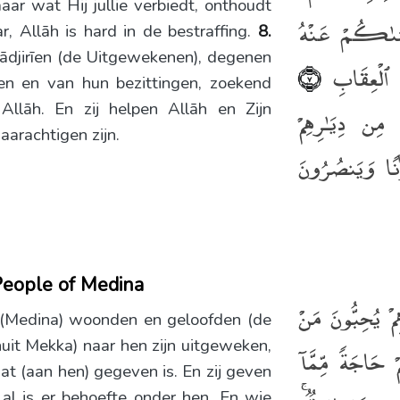
ar wat Hij jullie verbiedt, onthoudt
َهَىٰكُمْ عَنْهُ
r, Allāh is hard in de bestraffing.
8.
ādjirīen (de Uitgewekenen), degenen
يدُ ٱلْعِقَابِ
﴿٧﴾
en en van hun bezittingen, zoekend
llāh. En zij helpen Allāh en Zijn
 مِن دِيَـٰرِهِمْ
aarachtigen zijn.
َٰنًۭا وَيَنصُرُونَ
People of Medina
ِمْ يُحِبُّونَ مَنْ
 (Medina) woonden en geloofden (de
uit Mekka) naar hen zijn uitgeweken,
حَاجَةًۭ مِّمَّآ
wat (aan hen) gegeven is. En zij geven
 al is er behoefte onder hen. En wie