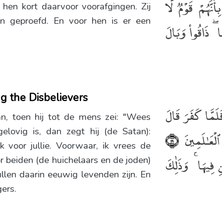
نَّهُمْ قَوْمٌۭ لَّا
en kort daarvoor voorafgingen. Zij
 geproefd. En voor hen is er een
ا ۖ ذَاقُوا۟ وَبَالَ
g the Disbelievers
لَمَّا كَفَرَ قَالَ
an, toen hij tot de mens zei: "Wees
lovig is, dan zegt hij (de Satan):
ٱلْعَـٰلَمِينَ
﴿١٦﴾
k voor jullie. Voorwaar, ik vrees de
ِ فِيهَا ۚ وَذَٰلِكَ
 beiden (de huichelaars en de joden)
j zullen daarin eeuwig levenden zijn. En
ers.