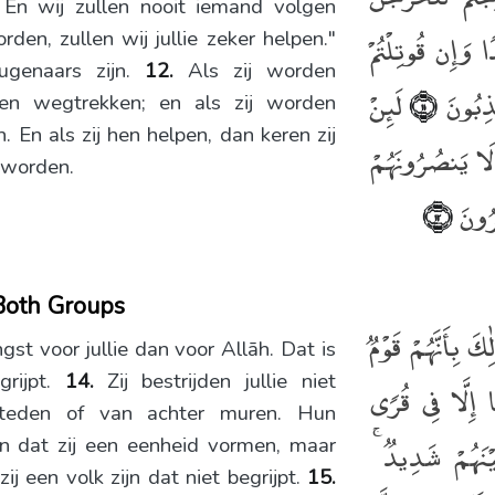
 En wij zullen nooit iemand volgen
َإِن قُوتِلْتُمْ
orden, zullen wij jullie zeker helpen."
ugenaars zijn.
12.
Als zij worden
ٰذِبُونَ
لَئِنْ
﴿١١﴾
hen wegtrekken; en als zij worden
. En als zij hen helpen, dan keren zij
لَا يَنصُرُونَهُمْ
n worden.
صَرُونَ
﴿١٢﴾
Both Groups
كَ بِأَنَّهُمْ قَوْمٌۭ
gst voor jullie dan voor Allāh. Dat is
grijpt.
14.
Zij bestrijden jullie niet
إِلَّا فِى قُرًۭى
 steden of van achter muren. Hun
َيْنَهُمْ شَدِيدٌۭ
en dat zij een eenheid vormen, maar
ij een volk zijn dat niet begrijpt.
15.