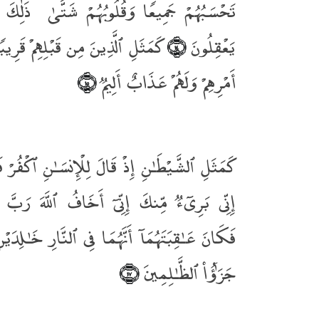
تَحْسَبُهُمْ جَمِيعًۭا وَقُلُوبُهُمْ شَتَّىٰ ۚ ذَٰلِكَ بِأَ
يَعْقِلُونَ
كَمَثَلِ ٱلَّذِينَ مِن قَبْلِهِمْ قَرِيبًۭ
﴿١٤﴾
أَمْرِهِمْ وَلَهُمْ عَذَابٌ أَلِيمٌۭ
﴿١٥﴾
كَمَثَلِ ٱلشَّيْطَـٰنِ إِذْ قَالَ لِلْإِنسَـٰنِ ٱكْفُرْ فَ
إِنِّى بَرِىٓءٌۭ مِّنكَ إِنِّىٓ أَخَافُ ٱللَّهَ رَبَّ 
فَكَانَ عَـٰقِبَتَهُمَآ أَنَّهُمَا فِى ٱلنَّارِ خَـٰلِدَيْن
جَزَٰٓؤُا۟ ٱلظَّـٰلِمِينَ
﴿١٧﴾