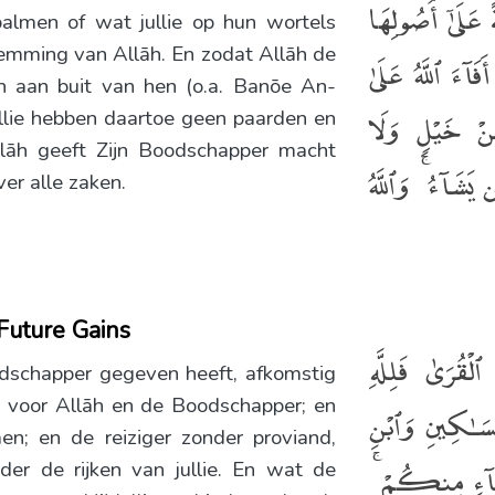
 عَلَىٰٓ أُصُولِهَا
almen of wat jullie op hun wortels
emming van Allāh. En zodat Allāh de
َفَآءَ ٱللَّهُ عَلَىٰ
 aan buit van hen (o.a. Banōe An-
ِنْ خَيْلٍۢ وَلَا
ullie hebben daartoe geen paarden en
llāh geeft Zijn Boodschapper macht
يَشَآءُ ۚ وَٱللَّهُ
ver alle zaken.
 Future Gains
لْقُرَىٰ فَلِلَّهِ
odschapper gegeven heeft, afkomstig
 voor Allāh en de Boodschapper; en
َسَـٰكِينِ وَٱبْنِ
n; en de reiziger zonder proviand,
ْنِيَآءِ مِنكُمْ
der de rijken van jullie. En wat de