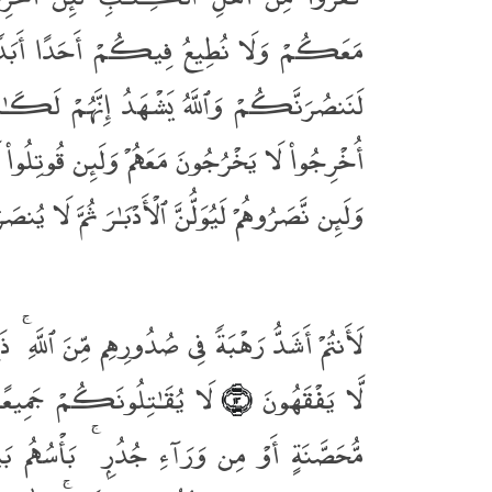
مَعَكُمْ وَلَا نُطِيعُ فِيكُمْ أَحَدًا أَبَدًۭا و
لَنَنصُرَنَّكُمْ وَٱللَّهُ يَشْهَدُ إِنَّهُمْ لَكَـ
أُخْرِجُوا۟ لَا يَخْرُجُونَ مَعَهُمْ وَلَئِن قُوتِلُوا۟ 
وَلَئِن نَّصَرُوهُمْ لَيُوَلُّنَّ ٱلْأَدْبَـٰرَ ثُمَّ لَا يُن
لَأَنتُمْ أَشَدُّ رَهْبَةًۭ فِى صُدُورِهِم مِّنَ ٱللَّهِ ۚ ذَٰلِ
لَّا يَفْقَهُونَ
لَا يُقَـٰتِلُونَكُمْ جَمِيعًا 
﴿١٣﴾
مُّحَصَّنَةٍ أَوْ مِن وَرَآءِ جُدُرٍۭ ۚ بَأْسُهُم ب ۚ