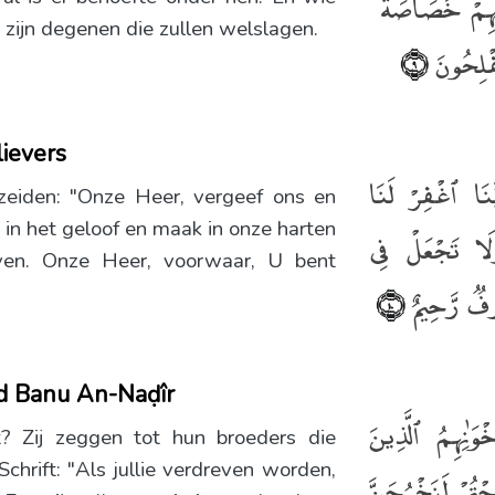
َ بِهِمْ خَصَاصَةٌۭ
t zijn degenen die zullen welslagen.
فْلِحُونَ
﴿٩﴾
lievers
نَا ٱغْفِرْ لَنَا
eiden: "Onze Heer, vergeef ons en
 in het geloof en maak in onze harten
وَلَا تَجْعَلْ فِى
ven. Onze Heer, voorwaar, U bent
ءُوفٌۭ رَّحِيمٌ
﴿١٠﴾
d Banu An-Naḍîr
وَٰنِهِمُ ٱلَّذِينَ
t? Zij zeggen tot hun broeders die
chrift: "Als jullie verdreven worden,
ُمْ لَنَخْرُجَنَّ