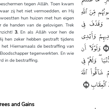
 beschermen tegen Allāh. Toen kwam
نُهُم مِّنَ ٱللَّهِ
waar zij het niet vermoedden, en Hij
erwoestten hun huizen met hun eigen
۟ ۖ وَقَذَفَ فِى
r de handen van de gelovigen. Trek
inzicht!
3.
En als Allāh voor hen de
دِيهِمْ وَأَيْدِى
ij hen zeker hebben gestraft tijdens
وَلَوْلَآ أَن
﴿٢﴾
n het Hiernamaals de bestraffing van
jn Boodschapper tegenwerkten. En wie
نْيَا ۖ وَلَهُمْ فِى
d in de bestraffing.
مْ شَآقُّوا۟ ٱللَّهَ
يدُ ٱلْعِقَابِ
﴿٤﴾
rees and Gains