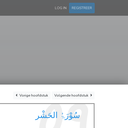
LOG IN
REGISTREER
٥٩
Vorige
hoofdstuk
Volgende
hoofdstuk
سُوْرَۃُ الحَشْر