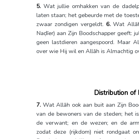
5.
Wat jullie omhakken van de dadelp
laten staan; het gebeurde met de toest
zwaar zondigen vergeldt.
6.
Wat Allāh
Naḍīer) aan Zijn Boodschapper geeft: j
geen lastdieren aangespoord. Maar A
over wie Hij wil en Allāh is Almachtig o
Distribution of
7.
Wat Allāh ook aan buit aan Zijn Bo
van de bewoners van de steden; het is
de verwant; en de wezen; en de arme
zodat deze (rijkdom) niet rondgaat on