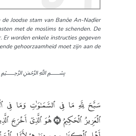
an de Joodse stam van Banōe An-Naḍīer
sten met de moslims te schenden. De
 Er worden enkele instructies gegeven
latende gehoorzaamheid moet zijn aan de
﷽
سَبَّحَ لِلَّهِ مَا فِى ٱلسَّمَـٰوَٰتِ وَمَا فِى ٱ
ٱلْعَزِيزُ ٱلْحَكِيمُ
هُوَ ٱلَّذِىٓ أَخْرَجَ ٱلَّذِ
﴿١﴾
أَهْلِ ٱلْكِتَـٰبِ مِن دِيَـٰرِهِمْ لِأَوَّلِ ٱلْحَشْ