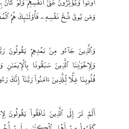
أُوتُوا۟ وَيُؤْثِرُونَ عَلَىٰٓ أَنفُسِهِمْ وَلَوْ كَان ۚ
وَمَن يُوقَ شُحَّ نَفْسِهِۦ فَأُو۟لَـٰٓئِكَ هُمُ ٱلْمُ
وَٱلَّذِينَ جَآءُو مِنۢ بَعْدِهِمْ يَقُولُونَ رَبَّ
وَلِإِخْوَٰنِنَا ٱلَّذِينَ سَبَقُونَا بِٱلْإِيمَـٰنِ 
قُلُوبِنَا غِلًّۭا لِّلَّذِينَ ءَامَنُوا۟ رَبَّنَآ إِنَّكَ رَ
أَلَمْ تَرَ إِلَى ٱلَّذِينَ نَافَقُوا۟ يَقُولُونَ لِإِخْ
كَفَرُوا۟ مِنْ أَهْلِ ٱلْكِتَـٰبِ لَئِنْ أُخْرِجْت