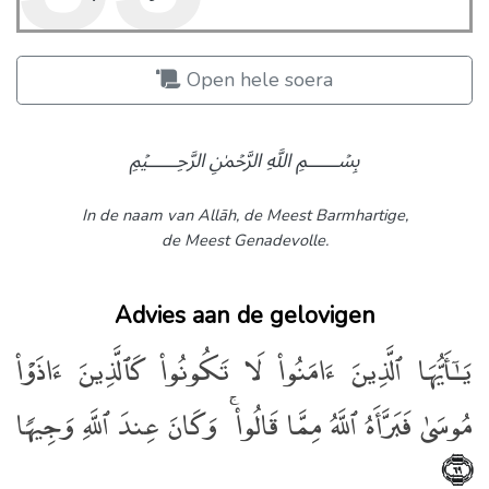
Open hele soera
﷽
In de naam van Allāh,
de Meest Barmhartige,
de Meest Genadevolle.
Advies aan de gelovigen
يَـٰٓأَيُّهَا ٱلَّذِينَ ءَامَنُوا۟ لَا تَكُونُوا۟ كَٱلَّذِينَ ءَاذَوْا۟
مُوسَىٰ فَبَرَّأَهُ ٱللَّهُ مِمَّا قَالُوا۟ ۚ وَكَانَ عِندَ ٱللَّهِ وَجِيهًۭا
﴿٦٩﴾