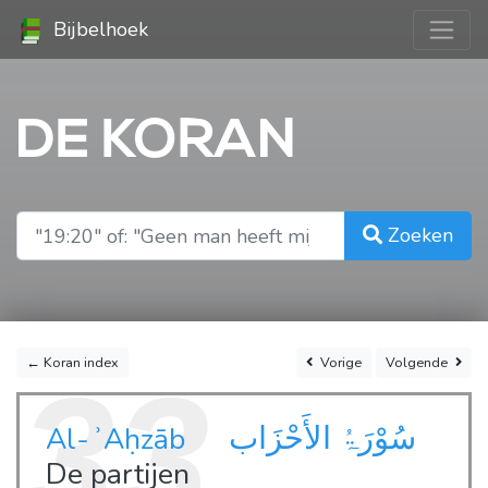
Bijbelhoek
DE KORAN
Zoeken
← Koran index
Vorige
Volgende
33
سُوْرَۃُ الأَحْزَاب
Al-ʾAḥzāb
De partijen