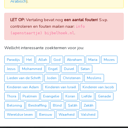
Arabisch
).
LET OP:
Vertaling bevat nog
een aantal fouten
! S.v.p.
controleren en fouten mailen naar:
info
.
(apenstaartje) bijbelhoek.nl
Wellicht interessante zoektermen voor jou:
Paradijs
Hel
Allah
God
Abraham
Maria
Mozes
Jezus
Mohammed
Engel
Duivel
Satan
Lieden van de Schrift
Joden
Christenen
Moslims
Kinderen van Adam
Kinderen van Israël
Kinderen van Jacob
Thora
Psalmen
Evangelie
Koran
Liefde
Genade
Beloning
Bestraffing
Blind
Ṣalāh
Zakāh
Wereldse leven
Berouw
Waarheid
Valsheid