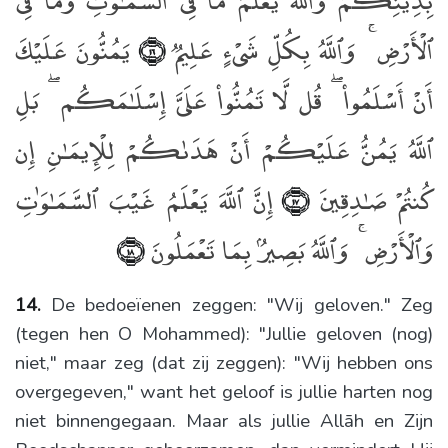
بِدِينِكُمْ وَٱللَّهُ يَعْلَمُ مَا فِى ٱلسَّمَـٰوَٰتِ وَمَا فِى
ٱلْأَرْضِ ۚ وَٱللَّهُ بِكُلِّ شَىْءٍ عَلِيمٌۭ
يَمُنُّونَ عَلَيْكَ
﴿١٦﴾
أَنْ أَسْلَمُوا۟ ۖ قُل لَّا تَمُنُّوا۟ عَلَىَّ إِسْلَـٰمَكُم ۖ بَلِ
ٱللَّهُ يَمُنُّ عَلَيْكُمْ أَنْ هَدَىٰكُمْ لِلْإِيمَـٰنِ إِن
كُنتُمْ صَـٰدِقِينَ
إِنَّ ٱللَّهَ يَعْلَمُ غَيْبَ ٱلسَّمَـٰوَٰتِ
﴿١٧﴾
وَٱلْأَرْضِ ۚ وَٱللَّهُ بَصِيرٌۢ بِمَا تَعْمَلُونَ
﴿١٨﴾
14.
De bedoeïenen zeggen: "Wij geloven." Zeg
(tegen hen O Mohammed): "Jullie geloven (nog)
niet," maar zeg (dat zij zeggen): "Wij hebben ons
overgegeven," want het geloof is jullie harten nog
niet binnengegaan. Maar als jullie Allāh en Zijn