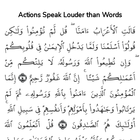
Actions Speak Louder than Words
قَالَتِ ٱلْأَعْرَابُ ءَامَنَّا ۖ قُل لَّمْ تُؤْمِنُوا۟ وَلَـٰكِن
قُولُوٓا۟ أَسْلَمْنَا وَلَمَّا يَدْخُلِ ٱلْإِيمَـٰنُ فِى قُلُوبِكُمْ
ۖ وَإِن تُطِيعُوا۟ ٱللَّهَ وَرَسُولَهُۥ لَا يَلِتْكُم مِّنْ
أَعْمَـٰلِكُمْ شَيْـًٔا ۚ إِنَّ ٱللَّهَ غَفُورٌۭ رَّحِيمٌ
إِنَّمَا
﴿١٤﴾
ٱلْمُؤْمِنُونَ ٱلَّذِينَ ءَامَنُوا۟ بِٱللَّهِ وَرَسُولِهِۦ ثُمَّ لَمْ
يَرْتَابُوا۟ وَجَـٰهَدُوا۟ بِأَمْوَٰلِهِمْ وَأَنفُسِهِمْ فِى سَبِيلِ ٱللَّهِ ۚ
أُو۟لَـٰٓئِكَ هُمُ ٱلصَّـٰدِقُونَ
قُلْ أَتُعَلِّمُونَ ٱللَّهَ
﴿١٥﴾