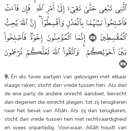
ٱلَّتِى تَبْغِى حَتَّىٰ تَفِىٓءَ إِلَىٰٓ أَمْرِ ٱللَّهِ ۚ فَإِن فَآءَتْ
فَأَصْلِحُوا۟ بَيْنَهُمَا بِٱلْعَدْلِ وَأَقْسِطُوٓا۟ ۖ إِنَّ ٱللَّهَ يُحِبُّ
ٱلْمُقْسِطِينَ
إِنَّمَا ٱلْمُؤْمِنُونَ إِخْوَةٌۭ فَأَصْلِحُوا۟
﴿٩﴾
بَيْنَ أَخَوَيْكُمْ ۚ وَٱتَّقُوا۟ ٱللَّهَ لَعَلَّكُمْ تُرْحَمُونَ
﴿١٠﴾
9.
En als twee partijen van gelovigen met elkaar
slaags raken, sticht dan vrede tussen hen. Als dan
de ene partij de andere onrecht aandoet, bevecht
dan degenen die onrecht plegen, tot zij terugkeren
naar het bevel van Allāh. Als zij dan terugkeren,
sticht dan vrede tussen hen met rechtvaardigheid
en wees onpartijdig. Voorwaar, Allāh houdt van