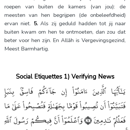
roepen van buiten de kamers (van jou): de
meesten van hen begrijpen (de onbeleefdheid)
ervan niet.
5.
Als zij geduld hadden tot jij naar
buiten kwam om hen te ontmoeten, dan zou dat
beter voor hen zijn. En Allāh is Vergevingsgezind,
Meest Barmhartig.
Social Etiquettes 1) Verifying News
يَـٰٓأَيُّهَا ٱلَّذِينَ ءَامَنُوٓا۟ إِن جَآءَكُمْ فَاسِقٌۢ بِنَبَإٍۢ
فَتَبَيَّنُوٓا۟ أَن تُصِيبُوا۟ قَوْمًۢا بِجَهَـٰلَةٍۢ فَتُصْبِحُوا۟ عَلَىٰ مَا
فَعَلْتُمْ نَـٰدِمِينَ
وَٱعْلَمُوٓا۟ أَنَّ فِيكُمْ رَسُولَ ٱللَّهِ
﴿٦﴾