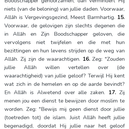
Boodschapper gehoorzamen, dan vermindert Hij
niets (van de beloning) van jullie daden. Voorwaar,
Allāh is Vergevingsgezind, Meest Barmhartig.
15.
Voorwaar, de gelovigen zijn slechts degenen die
in Allāh en Zijn Boodschapper geloven, die
vervolgens niet twijfelen en die met hun
bezittingen en hun levens strijden op de weg van
Allāh. Zij zijn de waarachtigen.
16.
Zeg: "Zouden
jullie Allāh willen vertellen over (de
waarachtigheid) van jullie geloof? Terwijl Hij kent
wat zich in de hemelen en op de aarde bevindt?
En Allāh is Alwetend over alle zaken.
17.
Zij
menen jou een dienst te bewijzen door moslim te
worden. Zeg: "Bewijs mij geen dienst door jullie
(toetreden tot) de islam. Juist Allāh heeft jullie
begenadigd, doordat Hij jullie naar het geloof