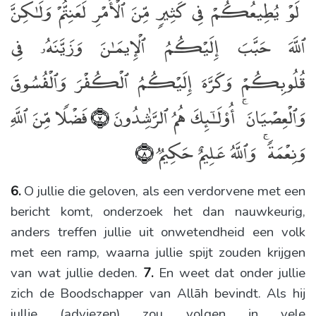
ۚ لَوْ يُطِيعُكُمْ فِى كَثِيرٍۢ مِّنَ ٱلْأَمْرِ لَعَنِتُّمْ وَلَـٰكِنَّ
ٱللَّهَ حَبَّبَ إِلَيْكُمُ ٱلْإِيمَـٰنَ وَزَيَّنَهُۥ فِى
قُلُوبِكُمْ وَكَرَّهَ إِلَيْكُمُ ٱلْكُفْرَ وَٱلْفُسُوقَ
وَٱلْعِصْيَانَ ۚ أُو۟لَـٰٓئِكَ هُمُ ٱلرَّٰشِدُونَ
فَضْلًۭا مِّنَ ٱللَّهِ
﴿٧﴾
وَنِعْمَةًۭ ۚ وَٱللَّهُ عَلِيمٌ حَكِيمٌۭ
﴿٨﴾
6.
O jullie die geloven, als een verdorvene met een
bericht komt, onderzoek het dan nauwkeurig,
anders treffen jullie uit onwetendheid een volk
met een ramp, waarna jullie spijt zouden krijgen
van wat jullie deden.
7.
En weet dat onder jullie
zich de Boodschapper van Allāh bevindt. Als hij
jullie (adviezen) zou volgen in vele