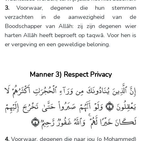
3.
Voorwaar, degenen die hun stemmen
verzachten in de aanwezigheid van de
Boodschapper van Allāh: zij zijn degenen wier
harten Allāh heeft beproeft op taqwā. Voor hen is
er vergeving en een geweldige beloning.
Manner 3) Respect Privacy
إِنَّ ٱلَّذِينَ يُنَادُونَكَ مِن وَرَآءِ ٱلْحُجُرَٰتِ أَكْثَرُهُمْ لَا
يَعْقِلُونَ
وَلَوْ أَنَّهُمْ صَبَرُوا۟ حَتَّىٰ تَخْرُجَ إِلَيْهِمْ
﴿٤﴾
لَكَانَ خَيْرًۭا لَّهُمْ ۚ وَٱللَّهُ غَفُورٌۭ رَّحِيمٌۭ
﴿٥﴾
4.
Voorwaar, degenen die naar jou (o Mohammed)