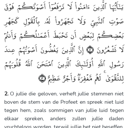
يَـٰٓأَيُّهَا ٱلَّذِينَ ءَامَنُوا۟ لَا تَرْفَعُوٓا۟ أَصْوَٰتَكُمْ فَوْقَ
صَوْتِ ٱلنَّبِىِّ وَلَا تَجْهَرُوا۟ لَهُۥ بِٱلْقَوْلِ كَجَهْرِ
بَعْضِكُمْ لِبَعْضٍ أَن تَحْبَطَ أَعْمَـٰلُكُمْ وَأَنتُمْ
لَا تَشْعُرُونَ
إِنَّ ٱلَّذِينَ يَغُضُّونَ أَصْوَٰتَهُمْ عِندَ
﴿٢﴾
رَسُولِ ٱللَّهِ أُو۟لَـٰٓئِكَ ٱلَّذِينَ ٱمْتَحَنَ ٱللَّهُ قُلُوبَهُمْ
لِلتَّقْوَىٰ ۚ لَهُم مَّغْفِرَةٌۭ وَأَجْرٌ عَظِيمٌ
﴿٣﴾
2.
O jullie die geloven, verheft jullie stemmen niet
boven de stem van de Profeet en spreek niet luid
tegen hem, zoals sommigen van jullie luid tegen
elkaar spreken, anders zullen jullie daden
vruchteloos worden, terwijl jullie het niet beseffen.