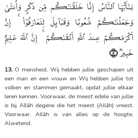
يَـٰٓأَيُّهَا ٱلنَّاسُ إِنَّا خَلَقْنَـٰكُم مِّن ذَكَرٍۢ وَأُنثَىٰ
وَجَعَلْنَـٰكُمْ شُعُوبًۭا وَقَبَآئِلَ لِتَعَارَفُوٓا۟ ۚ إِنَّ
أَكْرَمَكُمْ عِندَ ٱللَّهِ أَتْقَىٰكُمْ ۚ إِنَّ ٱللَّهَ عَلِيمٌ
خَبِيرٌۭ
﴿١٣﴾
13.
O mensheid, Wij hebben jullie geschapen uit
een man en een vrouw en Wij hebben jullie tot
volken en stammen gemaakt, opdat jullie elkaar
leren kennen. Voorwaar, de meest edele van jullie
is bij Allāh degene die het meest (Allāh) vreest.
Voorwaar, Allāh is van alles op de hoogte,
Alwetend.