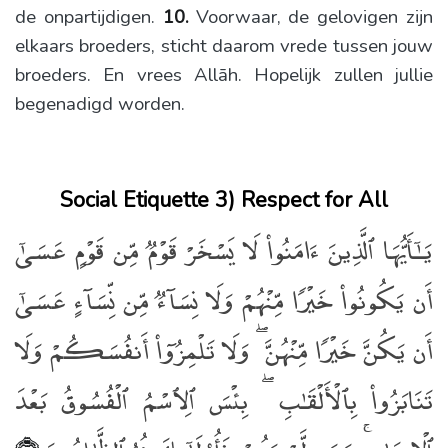
de onpartijdigen.
10.
Voorwaar, de gelovigen zijn
elkaars broeders, sticht daarom vrede tussen jouw
broeders. En vrees Allāh. Hopelijk zullen jullie
begenadigd worden.
Social Etiquette 3) Respect for All
يَـٰٓأَيُّهَا ٱلَّذِينَ ءَامَنُوا۟ لَا يَسْخَرْ قَوْمٌۭ مِّن قَوْمٍ عَسَىٰٓ
أَن يَكُونُوا۟ خَيْرًۭا مِّنْهُمْ وَلَا نِسَآءٌۭ مِّن نِّسَآءٍ عَسَىٰٓ
أَن يَكُنَّ خَيْرًۭا مِّنْهُنَّ ۖ وَلَا تَلْمِزُوٓا۟ أَنفُسَكُمْ وَلَا
تَنَابَزُوا۟ بِٱلْأَلْقَـٰبِ ۖ بِئْسَ ٱلِٱسْمُ ٱلْفُسُوقُ بَعْدَ