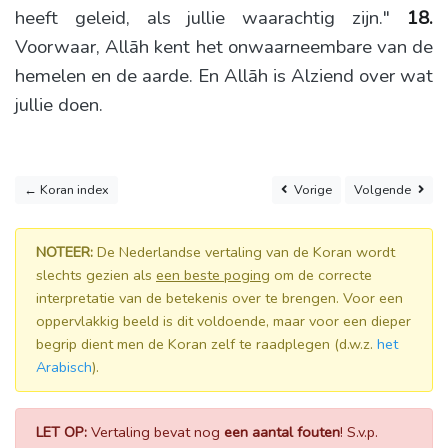
heeft geleid, als jullie waarachtig zijn."
18.
Voorwaar, Allāh kent het onwaarneembare van de
hemelen en de aarde. En Allāh is Alziend over wat
jullie doen.
← Koran index
Vorige
Volgende
NOTEER:
De Nederlandse vertaling van de Koran wordt
slechts gezien als
een beste poging
om de correcte
interpretatie van de betekenis over te brengen. Voor een
oppervlakkig beeld is dit voldoende, maar voor een dieper
begrip dient men de Koran zelf te raadplegen (d.w.z.
het
Arabisch
).
LET OP:
Vertaling bevat nog
een aantal fouten
! S.v.p.