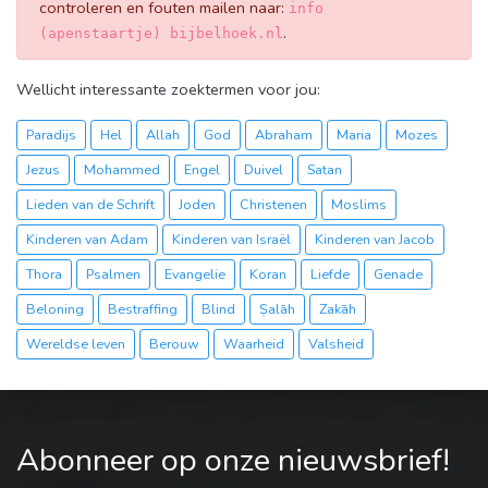
controleren en fouten mailen naar:
info
.
(apenstaartje) bijbelhoek.nl
Wellicht interessante zoektermen voor jou:
Paradijs
Hel
Allah
God
Abraham
Maria
Mozes
Jezus
Mohammed
Engel
Duivel
Satan
Lieden van de Schrift
Joden
Christenen
Moslims
Kinderen van Adam
Kinderen van Israël
Kinderen van Jacob
Thora
Psalmen
Evangelie
Koran
Liefde
Genade
Beloning
Bestraffing
Blind
Ṣalāh
Zakāh
Wereldse leven
Berouw
Waarheid
Valsheid
Abonneer op onze nieuwsbrief!