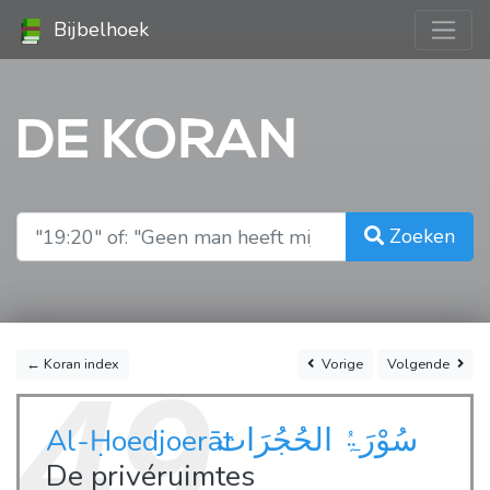
Bijbelhoek
DE KORAN
Zoeken
← Koran index
Vorige
Volgende
49
سُوْرَۃُ الحُجُرَات
Al-Ḥoedjoerāt
De privéruimtes