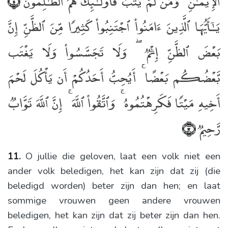
ٱلْإِيمَـٰنِ ۚ وَمَن لَّمْ يَتُبْ فَأُو۟لَـٰٓئِكَ هُمُ ٱلظَّـٰلِمُونَ
﴿١١﴾
يَـٰٓأَيُّهَا ٱلَّذِينَ ءَامَنُوا۟ ٱجْتَنِبُوا۟ كَثِيرًۭا مِّنَ ٱلظَّنِّ إِنَّ
بَعْضَ ٱلظَّنِّ إِثْمٌۭ ۖ وَلَا تَجَسَّسُوا۟ وَلَا يَغْتَب
بَّعْضُكُم بَعْضًا ۚ أَيُحِبُّ أَحَدُكُمْ أَن يَأْكُلَ لَحْمَ
أَخِيهِ مَيْتًۭا فَكَرِهْتُمُوهُ ۚ وَٱتَّقُوا۟ ٱللَّهَ ۚ إِنَّ ٱللَّهَ تَوَّابٌۭ
رَّحِيمٌۭ
﴿١٢﴾
11.
O jullie die geloven, laat een volk niet een
ander volk beledigen, het kan zijn dat zij (die
beledigd worden) beter zijn dan hen; en laat
sommige vrouwen geen andere vrouwen
beledigen, het kan zijn dat zij beter zijn dan hen.