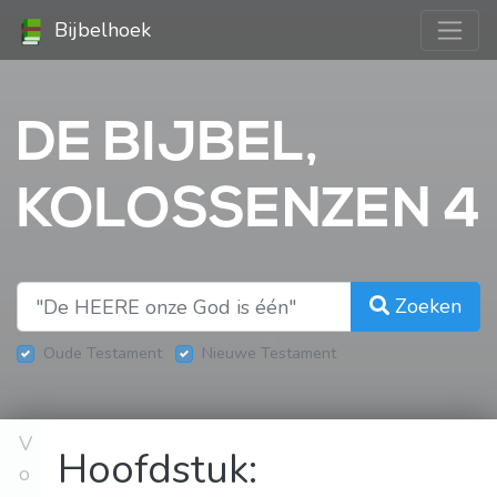
Bijbelhoek
DE BIJBEL,
KOLOSSENZEN 4
Zoeken
Oude Testament
Nieuwe Testament
V
Hoofdstuk:
o