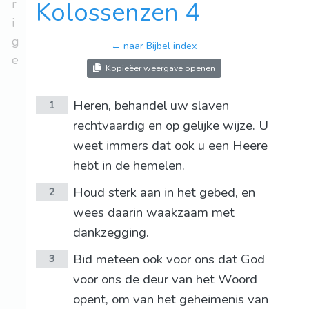
r
Kolossenzen 4
i
g
← naar Bijbel index
e
Kopieëer weergave openen
Heren, behandel uw slaven
1
rechtvaardig en op gelijke wijze. U
weet immers dat ook u een Heere
hebt in de hemelen.
Houd sterk aan in het gebed, en
2
wees daarin waakzaam met
dankzegging.
Bid meteen ook voor ons dat God
3
voor ons de deur van het Woord
opent, om van het geheimenis van