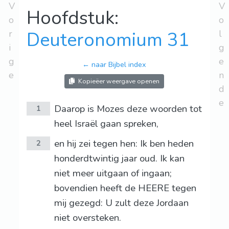
V
V
Hoofdstuk:
o
o
r
Deuteronomium 31
l
i
g
g
e
← naar Bijbel index
e
n
Kopieëer weergave openen
d
e
Daarop is Mozes deze woorden tot
1
heel Israël gaan spreken,
en hij zei tegen hen: Ik ben heden
2
honderdtwintig jaar oud. Ik kan
niet meer uitgaan of ingaan;
bovendien heeft de HEERE tegen
mij gezegd: U zult deze Jordaan
niet oversteken.