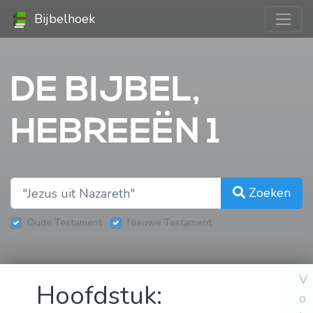
Bijbelhoek
DE BIJBEL,
HEBREEËN 1
Zoeken
Oude Testament
Nieuwe Testament
V
Hoofdstuk:
o