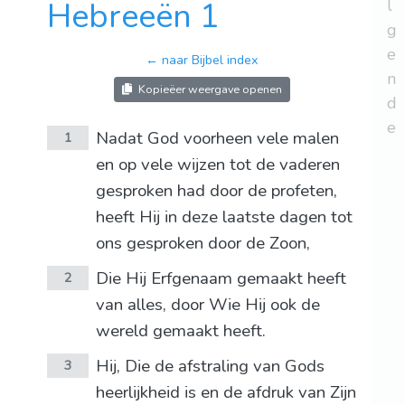
Hebreeën 1
l
g
e
← naar Bijbel index
n
Kopieëer weergave openen
d
e
Nadat God voorheen vele malen
1
en op vele wijzen tot de vaderen
gesproken had door de profeten,
heeft Hij in deze laatste dagen tot
ons gesproken door de Zoon,
Die Hij Erfgenaam gemaakt heeft
2
van alles, door Wie Hij ook de
wereld gemaakt heeft.
Hij, Die de afstraling van Gods
3
heerlijkheid is en de afdruk van Zijn