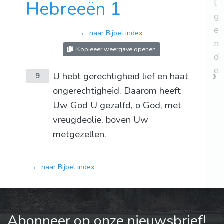
Hebreeën 1
l
g
e
← naar Bijbel index
n
Kopieëer weergave openen
d
e
U hebt gerechtigheid lief en haat
9
ongerechtigheid. Daarom heeft
Uw God U gezalfd, o God, met
vreugdeolie, boven Uw
metgezellen.
← naar Bijbel index
Abonneer op onze nieuwsbrief!