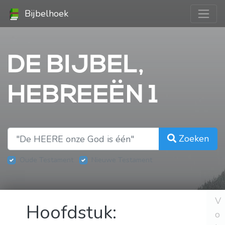
Bijbelhoek
DE BIJBEL,
HEBREEËN 1
Zoeken
Oude Testament
Nieuwe Testament
V
Hoofdstuk:
o