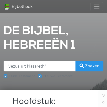
Bijbelhoek
DE BIJBEL,
HEBREEËN 1
Zoeken
Oude Testament
Nieuwe Testament
V
Hoofdstuk:
o