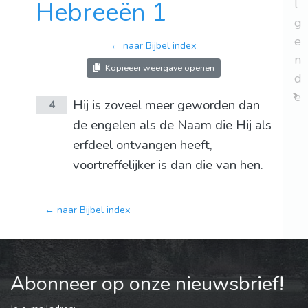
Hebreeën 1
l
g
e
← naar Bijbel index
n
Kopieëer weergave openen
d
e
Hij is zoveel meer geworden dan
4
de engelen als de Naam die Hij als
erfdeel ontvangen heeft,
voortreffelijker is dan die van hen.
← naar Bijbel index
Abonneer op onze nieuwsbrief!