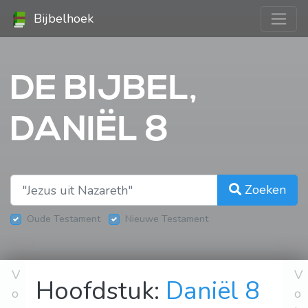
Bijbelhoek
DE BIJBEL,
DANIËL 8
Zoeken
Oude Testament
Nieuwe Testament
V
V
Hoofdstuk:
Daniël 8
o
o