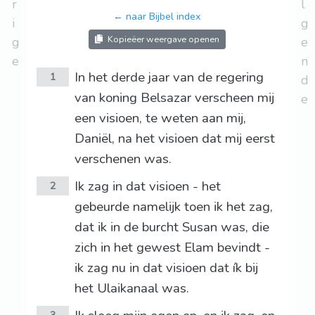
r
l
← naar Bijbel index
i
g
Kopieëer weergave openen
g
e
e
n
In het derde jaar van de regering
1
d
van koning Belsazar verscheen mij
e
een visioen, te weten aan mij,
Daniël, na het visioen dat mij eerst
verschenen was.
Ik zag in dat visioen - het
2
gebeurde namelijk toen ik het zag,
dat ik in de burcht Susan was, die
zich in het gewest Elam bevindt -
ik zag nu in dat visioen dat ík bij
het Ulaikanaal was.