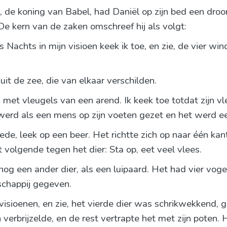
r, de koning van Babel, had Daniël op zijn bed een droo
De kern van de zaken omschreef hij als volgt:
s Nachts in mijn visioen keek ik toe, en zie, de vier 
uit de zee, die van elkaar verschilden.
 met vleugels van een arend. Ik keek toe totdat zijn v
werd als een mens op zijn voeten gezet en het werd 
ede, leek op een beer. Het richtte zich op naar één kant.
t volgende tegen het dier: Sta op, eet veel vlees.
nog een ander dier, als een luipaard. Het had vier voge
schappij gegeven.
isioenen, en zie, het vierde dier was schrikwekkend, gr
 verbrijzelde, en de rest vertrapte het met zijn poten. 