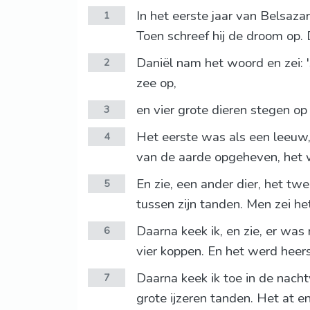
In het eerste jaar van Belsaza
1
Toen schreef hij de droom op. 
Daniël nam het woord en zei: '
2
zee op,
en vier grote dieren stegen op 
3
Het eerste was als een leeuw,
4
van de aarde opgeheven, het 
En zie, een ander dier, het twe
5
tussen zijn tanden. Men zei he
Daarna keek ik, en zie, er was 
6
vier koppen. En het werd heer
Daarna keek ik toe in de nachtv
7
grote ijzeren tanden. Het at en