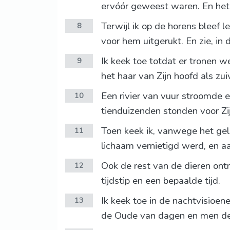
ervóór geweest waren. En het 
Terwijl ik op de horens bleef 
8
voor hem uitgerukt. En zie, i
Ik keek toe totdat er tronen 
9
het haar van Zijn hoofd als z
Een rivier van vuur stroomde 
10
tienduizenden stonden voor Zi
Toen keek ik, vanwege het gel
11
lichaam vernietigd werd, en a
Ook de rest van de dieren on
12
tijdstip en een bepaalde tijd.
Ik keek toe in de nachtvisioe
13
de Oude van dagen en men de