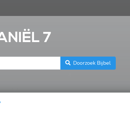
n
ANIËL 7
Doorzoek Bijbel
7