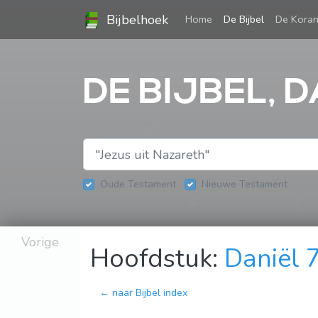
Bijbelhoek
(current)
Home
De Bijbel
De Kora
DE BIJBEL, D
Oude Testament
Nieuwe Testament
Vorige
Hoofdstuk:
Daniël 
← naar Bijbel index