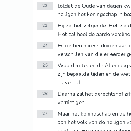
totdat de Oude van dagen kwam
22
heiligen het koningschap in be
Hij zei het volgende: Het vierde
23
Het zal heel de aarde verslinde
En de tien horens duiden aan d
24
verschillen van die er eerder 
Woorden tegen de Allerhoogste z
25
zijn bepaalde tijden en de wet
halve tijd.
Daarna zal het gerechtshof zi
26
vernietigen.
Maar het koningschap en de he
27
aan het volk van de heiligen va
heeft, zal Hem eren en gehoo