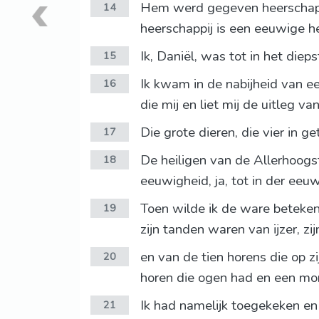
Hem werd gegeven heerschappij
14
heerschappij is een eeuwige h
Ik, Daniël, was tot in het die
15
Ik kwam in de nabijheid van ee
16
die mij en liet mij de uitleg v
Die grote dieren, die vier in ge
17
De heiligen van de Allerhoogst
18
eeuwigheid, ja, tot in der ee
Toen wilde ik de ware betekeni
19
zijn tanden waren van ijzer, zi
en van de tien horens die op z
20
horen die ogen had en een mon
Ik had namelijk toegekeken en
21