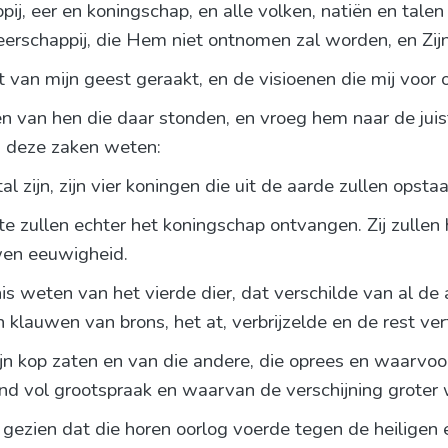
, eer en koningschap, en alle volken, natiën en tale
eerschappij, die Hem niet ontnomen zal worden, en Zijn
pst van mijn geest geraakt, en de visioenen die mij voo
n van hen die daar stonden, en vroeg hem naar de juiste
an deze zaken weten:
tal zijn, zijn vier koningen die uit de aarde zullen opstaa
e zullen echter het koningschap ontvangen. Zij zullen 
uwen eeuwigheid.
s weten van het vierde dier, dat verschilde van al de 
jn klauwen van brons, het at, verbrijzelde en de rest ve
ijn kop zaten en van die andere, die oprees en waarvoor
d vol grootspraak en waarvan de verschijning groter 
 gezien dat die horen oorlog voerde tegen de heiligen 