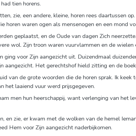
had tien horens.
letten, zie, een andere, kleine, horen rees daartussen 
n die horen waren ogen als mensenogen en een mond vo
werden geplaatst, en de Oude van dagen Zich neerzett
uivere wol. Zijn troon waren vuurvlammen en de wielen
en ging voor Zijn aangezicht uit. Duizendmaal duizen
jn aangezicht. Het gerechtshof hield zitting en de bo
uid van de grote woorden die de horen sprak. Ik keek t
an het laaiend vuur werd prijsgegeven.
tnam men hun heerschappij, want verlenging van het l
nen, en zie, er kwam met de wolken van de hemel Iem
ed Hem voor Zijn aangezicht naderbijkomen.