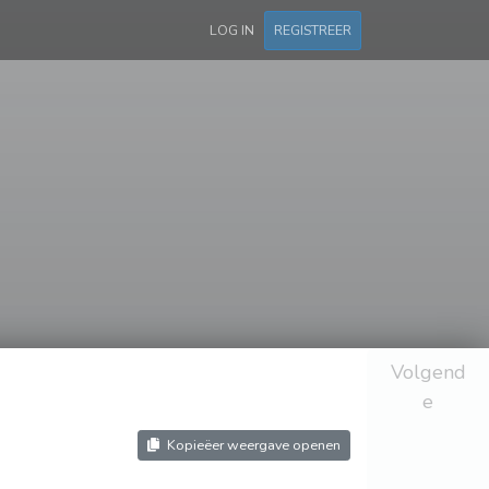
LOG IN
REGISTREER
Volgend
e
Kopieëer weergave openen