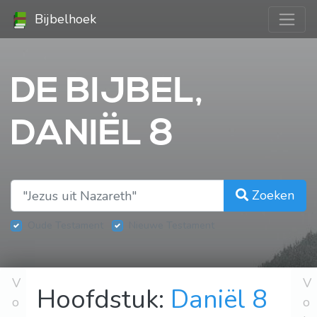
Bijbelhoek
DE BIJBEL,
DANIËL 8
Zoeken
Oude Testament
Nieuwe Testament
V
V
Hoofdstuk:
Daniël 8
o
o