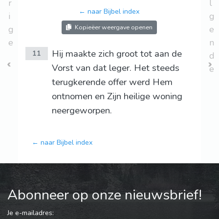
r
l
← naar Bijbel index
i
g
Kopieëer weergave openen
g
e
e
n
Hij maakte zich groot tot aan de
11
d
Vorst van dat leger. Het steeds
e
terugkerende offer werd Hem
ontnomen en Zijn heilige woning
neergeworpen.
← naar Bijbel index
Abonneer op onze nieuwsbrief!
Je e-mailadres: