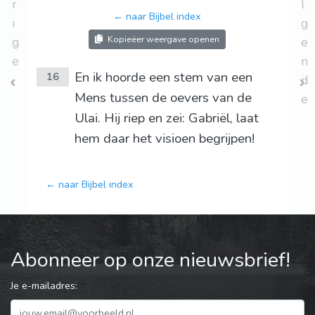
r
l
← naar Bijbel index
i
g
Kopieëer weergave openen
g
e
e
n
En ik hoorde een stem van een
16
d
Mens tussen de oevers van de
e
Ulai. Hij riep en zei: Gabriël, laat
hem daar het visioen begrijpen!
← naar Bijbel index
Abonneer op onze nieuwsbrief!
Je e-mailadres: