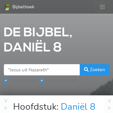
Bijbelhoek
DE BIJBEL,
DANIËL 8
Zoeken
Oude Testament
Nieuwe Testament
V
V
Hoofdstuk:
Daniël 8
o
o