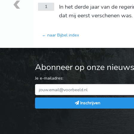
In het derde jaar van de reger
1
dat mij eerst verschenen was.
← naar Bijbel index
Abonneer op onze nieuwsb
Je e-mailadres:
Inschrijven