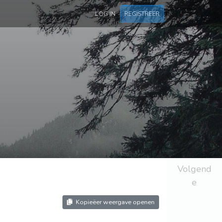
LOG IN
REGISTREER
Volgend
e
Kopieëer weergave openen