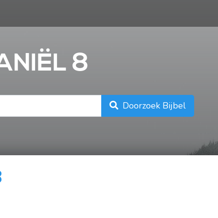
n
ANIËL 8
Doorzoek Bijbel
8