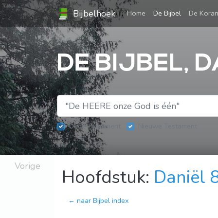
Bijbelhoek
(current)
Home
De Bijbel
De Kora
DE BIJBEL, D
Oude Testament
Nieuwe Testament
Vorige
Hoofdstuk:
Daniël 
← naar Bijbel index