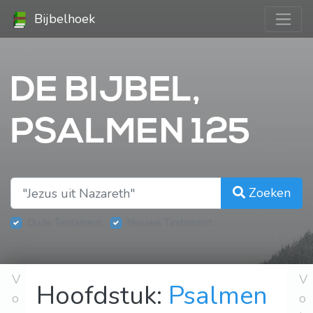
Bijbelhoek
DE BIJBEL,
PSALMEN 125
Zoeken
Oude Testament
Nieuwe Testament
V
V
Hoofdstuk:
Psalmen
o
o