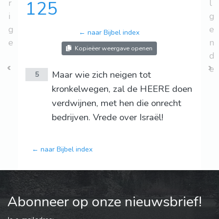
r
125
l
i
g
g
e
← naar Bijbel index
e
n
Kopieëer weergave openen
d
e
Maar wie zich neigen tot
5
kronkelwegen, zal de HEERE doen
verdwijnen, met hen die onrecht
bedrijven. Vrede over Israël!
← naar Bijbel index
Abonneer op onze nieuwsbrief!