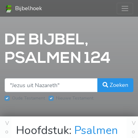
Bijbelhoek
DE BIJBEL,
PSALMEN 124
Zoeken
Oude Testament
Nieuwe Testament
V
V
Hoofdstuk:
Psalmen
o
o