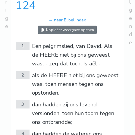
r
124
l
i
g
g
e
← naar Bijbel index
e
n
Kopieëer weergave openen
d
e
Een pelgrimslied, van David. Als
1
de HEERE niet bij ons geweest
was, - zeg dat toch, Israël -
als de HEERE niet bij ons geweest
2
was, toen mensen tegen ons
opstonden,
dan hadden zij ons levend
3
verslonden, toen hun toorn tegen
ons ontbrandde;
dan hadden de wateren ons
4