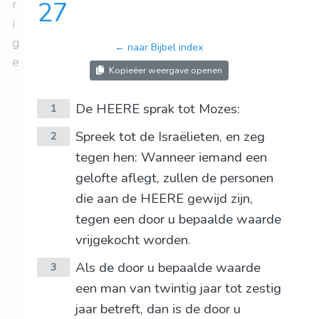
r
27
i
g
← naar Bijbel index
e
Kopieëer weergave openen
De HEERE sprak tot Mozes:
1
Spreek tot de Israëlieten, en zeg
2
tegen hen: Wanneer iemand een
gelofte aflegt, zullen de personen
die aan de HEERE gewijd zijn,
tegen een door u bepaalde waarde
vrijgekocht worden.
Als de door u bepaalde waarde
3
een man van twintig jaar tot zestig
jaar betreft, dan is de door u