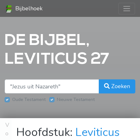
Bijbelhoek
DE BIJBEL,
LEVITICUS 27
Zoeken
Oude Testament
Nieuwe Testament
V
Hoofdstuk:
Leviticus
o