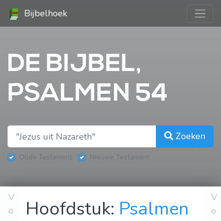
Bijbelhoek
DE BIJBEL,
PSALMEN 54
Zoeken
Oude Testament
Nieuwe Testament
V
V
Hoofdstuk:
Psalmen
o
o