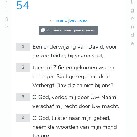
r
54
l
i
g
g
e
← naar Bijbel index
e
n
Kopieëer weergave openen
d
e
Een onderwijzing van David, voor
1
de koorleider, bij snarenspel;
toen de Zifieten gekomen waren
2
en tegen Saul gezegd hadden:
Verbergt David zich niet bij ons?
O God, verlos mij door Uw Naam,
3
verschaf mij recht door Uw macht.
O God, luister naar mijn gebed,
4
neem de woorden van mijn mond
ter ore.