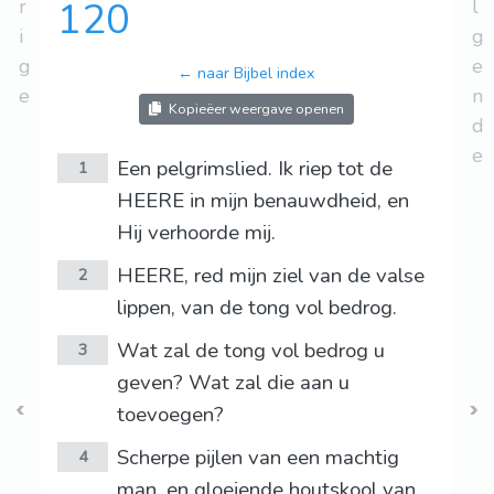
r
120
l
i
g
g
e
← naar Bijbel index
e
n
Kopieëer weergave openen
d
e
Een pelgrimslied. Ik riep tot de
1
HEERE in mijn benauwdheid, en
Hij verhoorde mij.
HEERE, red mijn ziel van de valse
2
lippen, van de tong vol bedrog.
Wat zal de tong vol bedrog u
3
geven? Wat zal die aan u
toevoegen?
Scherpe pijlen van een machtig
4
man, en gloeiende houtskool van