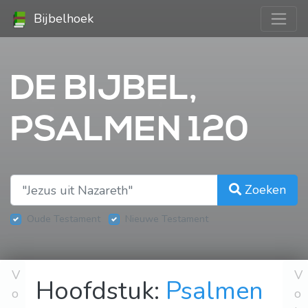
Bijbelhoek
DE BIJBEL,
PSALMEN 120
Zoeken
Oude Testament
Nieuwe Testament
V
V
Hoofdstuk:
Psalmen
o
o