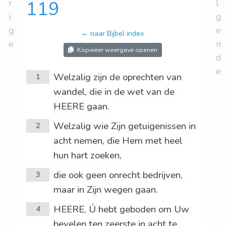
r
119
l
i
g
g
e
← naar Bijbel index
e
n
Kopieëer weergave openen
d
e
Welzalig zijn de oprechten van
1
wandel, die in de wet van de
HEERE gaan.
Welzalig wie Zijn getuigenissen in
2
acht nemen, die Hem met heel
hun hart zoeken,
die ook geen onrecht bedrijven,
3
maar in Zijn wegen gaan.
HEERE, Ú hebt geboden om Uw
4
bevelen ten zeerste in acht te