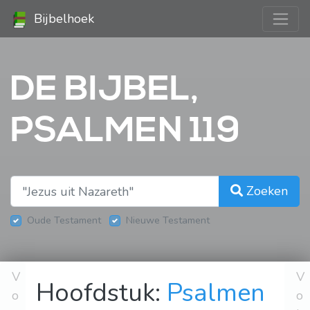
Bijbelhoek
DE BIJBEL,
PSALMEN 119
Zoeken
Oude Testament
Nieuwe Testament
V
V
Hoofdstuk:
Psalmen
o
o