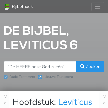
Bijbelhoek
DE BIJBEL,
LEVITICUS 6
Zoeken
Oude Testament
Nieuwe Testament
V
V
Hoofdstuk:
Leviticus
o
o