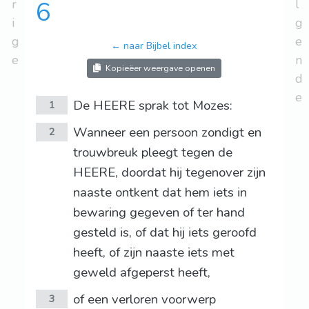
r
6
l
i
g
g
e
← naar Bijbel index
e
n
Kopieëer weergave openen
d
e
De HEERE sprak tot Mozes:
1
Wanneer een persoon zondigt en
2
trouwbreuk pleegt tegen de
HEERE, doordat hij tegenover zijn
naaste ontkent dat hem iets in
bewaring gegeven of ter hand
gesteld is, of dat hij iets geroofd
heeft, of zijn naaste iets met
geweld afgeperst heeft,
of een verloren voorwerp
3