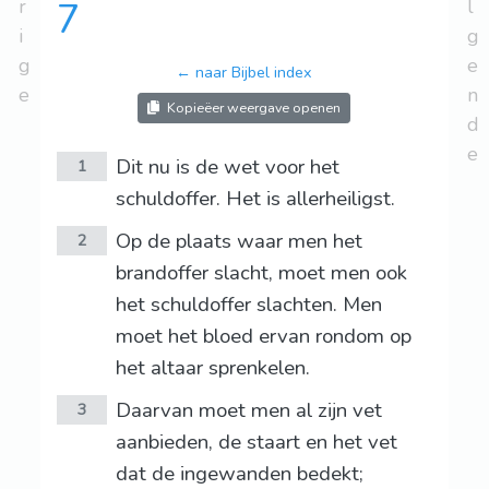
r
7
l
i
g
g
e
← naar Bijbel index
e
n
Kopieëer weergave openen
d
e
Dit nu is de wet voor het
1
schuldoffer. Het is allerheiligst.
Op de plaats waar men het
2
brandoffer slacht, moet men ook
het schuldoffer slachten. Men
moet het bloed ervan rondom op
het altaar sprenkelen.
Daarvan moet men al zijn vet
3
aanbieden, de staart en het vet
dat de ingewanden bedekt;