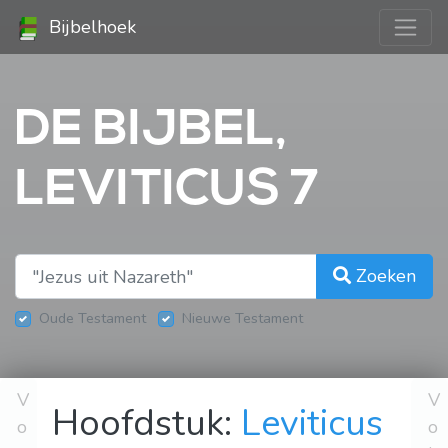
Bijbelhoek
DE BIJBEL,
LEVITICUS 7
Zoeken
Oude Testament
Nieuwe Testament
V
V
Hoofdstuk:
Leviticus
o
o