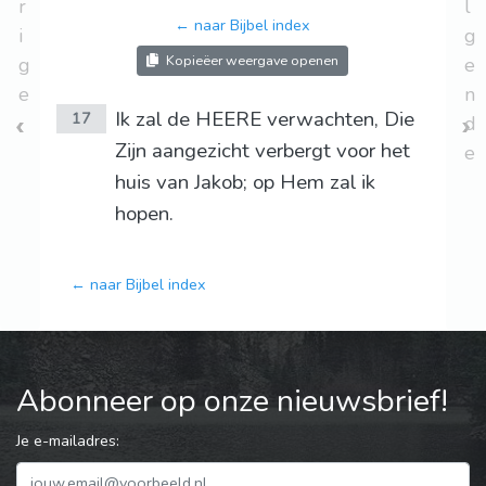
r
l
← naar Bijbel index
i
g
Kopieëer weergave openen
g
e
e
n
Ik zal de HEERE verwachten, Die
17
d
Zijn aangezicht verbergt voor het
e
huis van Jakob; op Hem zal ik
hopen.
← naar Bijbel index
Abonneer op onze nieuwsbrief!
Je e-mailadres: