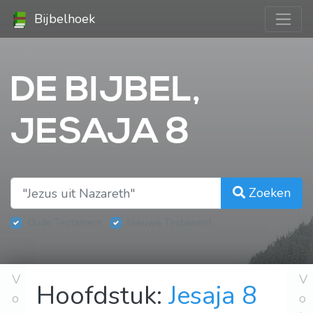
Bijbelhoek
DE BIJBEL,
JESAJA 8
Zoeken
Oude Testament
Nieuwe Testament
V
V
Hoofdstuk:
Jesaja 8
o
o