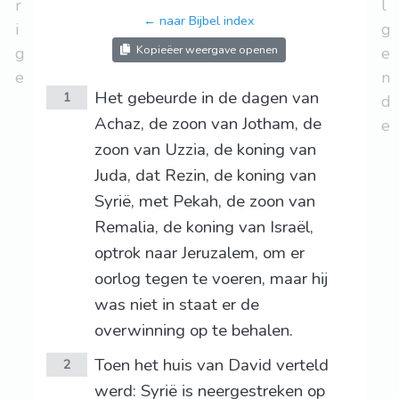
r
l
← naar Bijbel index
i
g
Kopieëer weergave openen
g
e
e
n
Het gebeurde in de dagen van
1
d
Achaz, de zoon van Jotham, de
e
zoon van Uzzia, de koning van
Juda, dat Rezin, de koning van
Syrië, met Pekah, de zoon van
Remalia, de koning van Israël,
optrok naar Jeruzalem, om er
oorlog tegen te voeren, maar hij
was niet in staat er de
overwinning op te behalen.
Toen het huis van David verteld
2
werd: Syrië is neergestreken op