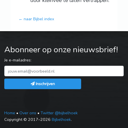
door kleinvee te laten vertrappen.
← naar Bijbel index
Abonneer op onze nieuwsbrief!
Je e-mailadres:
Inschrijven
Home
•
Over ons
•
Twitter @bijbelhoek
Copyright © 2017–2026
Bijbelhoek
.