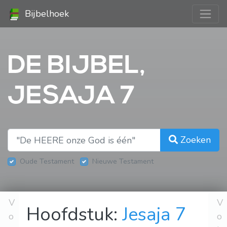
Bijbelhoek
DE BIJBEL,
JESAJA 7
Zoeken
Oude Testament
Nieuwe Testament
V
V
Hoofdstuk:
Jesaja 7
o
o