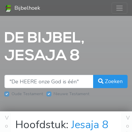
Bijbelhoek
DE BIJBEL,
JESAJA 8
Zoeken
Oude Testament
Nieuwe Testament
V
V
Hoofdstuk:
Jesaja 8
o
o