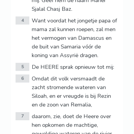
mij: Geef hem de naam Maher
Sjalal Chasj Baz.
Want voordat het jongetje papa of
4
mama zal kunnen roepen, zal men
het vermogen van Damascus en
de buit van Samaria vóór de
koning van Assyrië dragen.
De HEERE sprak opnieuw tot mij:
5
Omdat dit volk versmaadt de
6
zacht stromende wateren van
Siloah, en er vreugde is bij Rezin
en de zoon van Remalia,
daarom, zie, doet de Heere over
7
hen opkomen de machtige,
geweldige wateren van de rivier