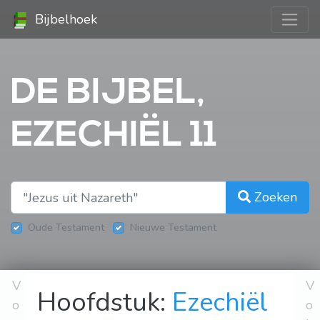
Bijbelhoek
DE BIJBEL,
EZECHIËL 11
Zoeken
Oude Testament
Nieuwe Testament
V
V
Hoofdstuk:
Ezechiël
o
o