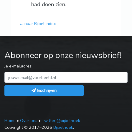
had doen zien.
← naar Bijbel index
Abonneer op onze nieuwsbrief!
Je e-mailadres:
Inschrijven
Home
•
Over ons
•
Twitter @bijbelhoek
Copyright © 2017–2026
Bijbelhoek
.