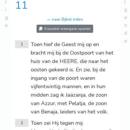
r
11
l
i
g
g
e
← naar Bijbel index
e
n
Kopieëer weergave openen
d
e
Toen hief de Geest mij op en
1
bracht mij bij de Oostpoort van het
huis van de HEERE, die naar het
oosten gekeerd is. En zie, bij de
ingang van de poort waren
vijfentwintig mannen, en in hun
midden zag ik Jaäzanja, de zoon
van Azzur, met Pelatja, de zoon
van Benaja, leiders van het volk.
Toen zei Hij tegen mij:
2