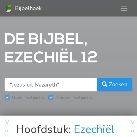
Bijbelhoek
DE BIJBEL,
EZECHIËL 12
Zoeken
Oude Testament
Nieuwe Testament
V
V
Hoofdstuk:
Ezechiël
o
o