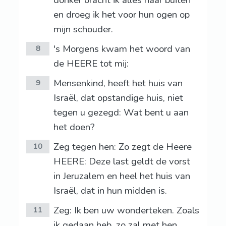
donker bracht ik alles naar buiten
en droeg ik het voor hun ogen op
mijn schouder.
's Morgens kwam het woord van
8
de HEERE tot mij:
Mensenkind, heeft het huis van
9
Israël, dat opstandige huis, niet
tegen u gezegd: Wat bent u aan
het doen?
Zeg tegen hen: Zo zegt de Heere
10
HEERE: Deze last geldt de vorst
in Jeruzalem en heel het huis van
Israël, dat in hun midden is.
Zeg: Ik ben uw wonderteken. Zoals
11
ik gedaan heb, zo zal met hen