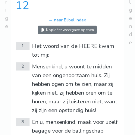
r
12
l
i
g
g
e
← naar Bijbel index
e
n
Kopieëer weergave openen
d
e
Het woord van de HEERE kwam
1
tot mij:
Mensenkind, u woont te midden
2
van een ongehoorzaam huis. Zij
hebben ogen om te zien, maar zij
kijken niet, zij hebben oren om te
horen, maar zij luisteren niet, want
zij zijn een opstandig huis!
En u, mensenkind, maak voor uzelf
3
bagage voor de ballingschap