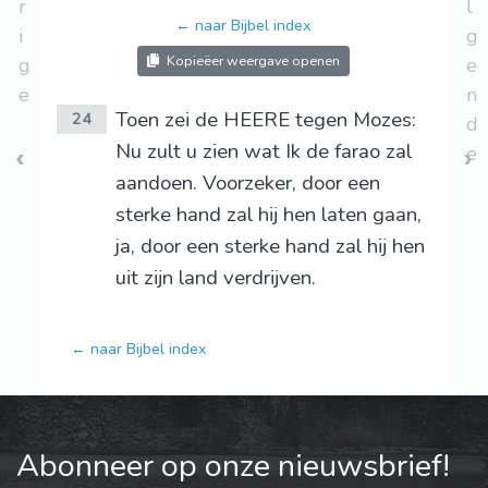
r
l
← naar Bijbel index
i
g
Kopieëer weergave openen
g
e
e
n
Toen zei de HEERE tegen Mozes:
24
d
Nu zult u zien wat Ik de farao zal
e
aandoen. Voorzeker, door een
sterke hand zal hij hen laten gaan,
ja, door een sterke hand zal hij hen
uit zijn land verdrijven.
← naar Bijbel index
Abonneer op onze nieuwsbrief!