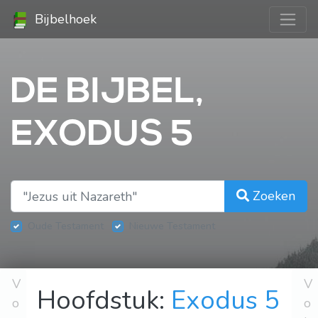
Bijbelhoek
DE BIJBEL,
EXODUS 5
Zoeken
Oude Testament
Nieuwe Testament
V
V
Hoofdstuk:
Exodus 5
o
o