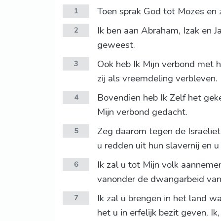
Toen sprak God tot Mozes en 
1
Ik ben aan Abraham, Izak en 
2
geweest.
Ook heb Ik Mijn verbond met 
3
zij als vreemdeling verbleven.
Bovendien heb Ik Zelf het gek
4
Mijn verbond gedacht.
Zeg daarom tegen de Israëliet
5
u redden uit hun slavernij en 
Ik zal u tot Mijn volk aanneme
6
vanonder de dwangarbeid van
Ik zal u brengen in het land w
7
het u in erfelijk bezit geven, I