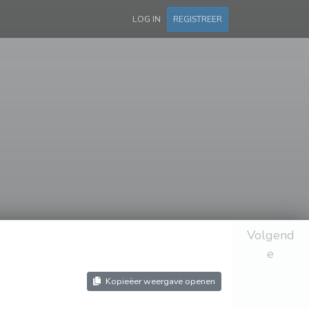
LOG IN
REGISTREER
Volgend
e
Kopieëer weergave openen