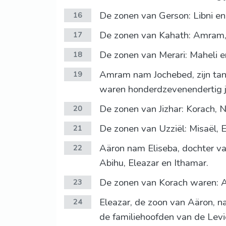
De zonen van Gerson: Libni en
16
De zonen van Kahath: Amram, J
17
De zonen van Merari: Maheli e
18
Amram nam Jochebed, zijn tant
19
waren honderdzevenendertig j
De zonen van Jizhar: Korach, N
20
De zonen van Uzziël: Misaël, El
21
Aäron nam Eliseba, dochter v
22
Abihu, Eleazar en Ithamar.
De zonen van Korach waren: As
23
Eleazar, de zoon van Aäron, na
24
de familiehoofden van de Levi