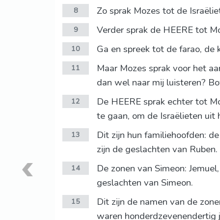
Zo sprak Mozes tot de Israëli
8
Verder sprak de HEERE tot M
9
Ga en spreek tot de farao, de k
10
Maar Mozes sprak voor het aan
11
dan wel naar mij luisteren? Bo
De HEERE sprak echter tot Moz
12
te gaan, om de Israëlieten uit 
Dit zijn hun familiehoofden: d
13
zijn de geslachten van Ruben.
De zonen van Simeon: Jemuel, 
14
geslachten van Simeon.
Dit zijn de namen van de zone
15
waren honderdzevenendertig j