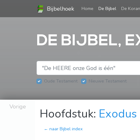
Bijbelhoek
(current)
Home
De Bijbel
De Kora
DE BIJBEL, 
Oude Testament
Nieuwe Testament
Vorige
Hoofdstuk:
Exodus
← naar Bijbel index