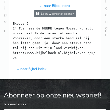
r
l
← naar Bijbel index
i
g
Lees weergave openen
g
e
e
n
Exodus 5
d
24 Toen zei de HEERE tegen Mozes: Nu zult
u zien wat Ik de farao zal aandoen.
e
Voorzeker, door een sterke hand zal hij
hen laten gaan, ja, door een sterke hand
zal hij hen uit zijn land verdrijven.
https://www.bijbelhoek.nl/bijbel/exodus/5/
← naar Bijbel index
Abonneer op onze nieuwsbrief!
Je e-mailadres: