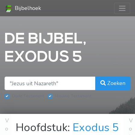
Bijbelhoek
DE BIJBEL,
EXODUS 5
Zoeken
Oude Testament
Nieuwe Testament
V
V
Hoofdstuk:
Exodus 5
o
o