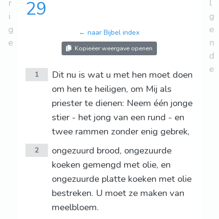
r
29
l
i
g
g
e
← naar Bijbel index
e
n
Kopieëer weergave openen
d
e
Dit nu is wat u met hen moet doen
1
om hen te heiligen, om Mij als
priester te dienen: Neem één jonge
stier - het jong van een rund - en
twee rammen zonder enig gebrek,
ongezuurd brood, ongezuurde
2
koeken gemengd met olie, en
ongezuurde platte koeken met olie
bestreken. U moet ze maken van
meelbloem.