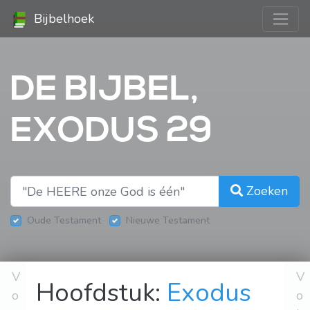
Bijbelhoek
DE BIJBEL,
EXODUS 29
Zoeken
Oude Testament
Nieuwe Testament
V
V
Hoofdstuk:
Exodus
o
o