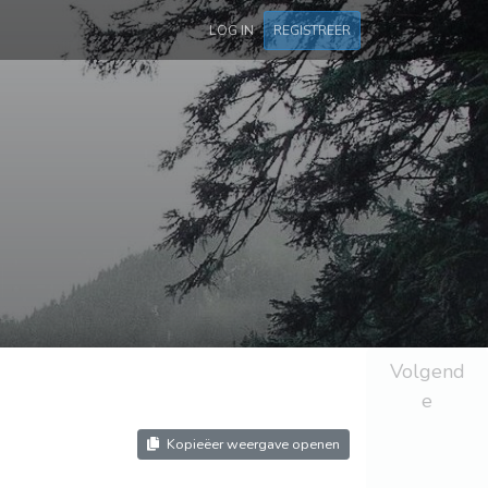
LOG IN
REGISTREER
Volgend
e
Kopieëer weergave openen