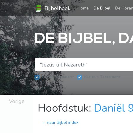
Bijbelhoek
(current)
Home
De Bijbel
De Kora
DE BIJBEL, D
Oude Testament
Nieuwe Testament
Vorige
Hoofdstuk:
Daniël 
← naar Bijbel index