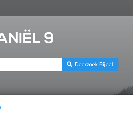
n
ANIËL 9
Doorzoek Bijbel
9