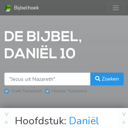
Bijbelhoek
DE BIJBEL,
DANIËL 10
Zoeken
Oude Testament
Nieuwe Testament
V
V
Hoofdstuk:
Daniël
o
o