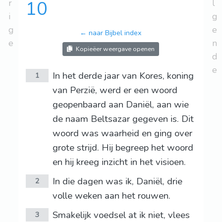
r
10
l
i
g
g
e
← naar Bijbel index
e
n
Kopieëer weergave openen
d
e
In het derde jaar van Kores, koning
1
van Perzië, werd er een woord
geopenbaard aan Daniël, aan wie
de naam Beltsazar gegeven is. Dit
woord was waarheid en ging over
grote strijd. Hij begreep het woord
en hij kreeg inzicht in het visioen.
In die dagen was ik, Daniël, drie
2
volle weken aan het rouwen.
Smakelijk voedsel at ik niet, vlees
3