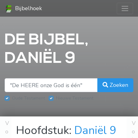
Bijbelhoek
DE BIJBEL,
DANIËL 9
Zoeken
Oude Testament
Nieuwe Testament
V
V
Hoofdstuk:
Daniël 9
o
o