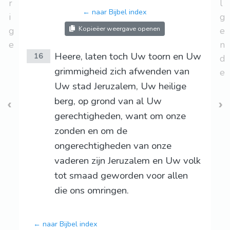
r
l
← naar Bijbel index
i
g
Kopieëer weergave openen
g
e
e
n
Heere, laten toch Uw toorn en Uw
16
d
grimmigheid zich afwenden van
e
Uw stad Jeruzalem, Uw heilige
berg, op grond van al Uw
gerechtigheden, want om onze
zonden en om de
ongerechtigheden van onze
vaderen zijn Jeruzalem en Uw volk
tot smaad geworden voor allen
die ons omringen.
← naar Bijbel index